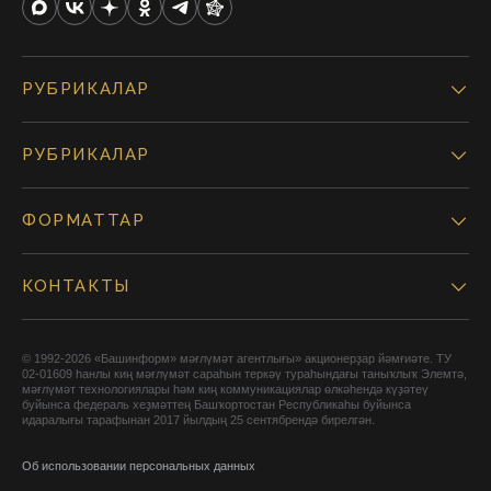
РУБРИКАЛАР
РУБРИКАЛАР
ФОРМАТТАР
КОНТАКТЫ
© 1992-2026 «Башинформ» мәғлүмәт агентлығы» акционерҙар йәмғиәте. ТУ
02-01609 һанлы киң мәғлүмәт сараһын теркәү тураһындағы таныҡлыҡ Элемтә,
мәғлүмәт технологиялары һәм киң коммуникациялар өлкәһендә күҙәтеү
буйынса федераль хеҙмәттең Башҡортостан Республикаһы буйынса
идаралығы тарафынан 2017 йылдың 25 сентябрендә бирелгән.
Об использовании персональных данных