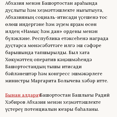
Абхазия менән Башҡортостан араһында
дуҫлыҡты һәм хеҙмәттәшлекте нығытыуға,
Абхазияның социаль-иҡтисади үҫешенә тос
өлөш индергәне һәм әүҙем ярҙам өсөн
илдең «Намыҫ һәм дан» ордены менән
бүләкләне. Республика етәксеһенә награда
дуҫтарса мөнәсәбәттәге илгә эш сәфәре
барышында тапшырылды. Был хаҡта
Хөкүмәттең оператив кәңәшмәһендә
Башҡортостандың тышҡы иҡтисади
бәйләнештәр һәм конгресс эшмәкәрлеге
министры Маргарита Болычева хәбәр итте.
Бынан алдараҡ
Башҡортостан Башлығы Радий
Хәбиров Абхазия менән хеҙмәттәшлекте
үҫтереү потенциалын юғары баһаланы.