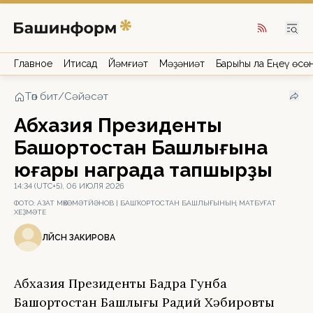
Главное
Иҡтисад
Йәмғиәт
Мәҙәниәт
Барыһы ла Еңеү өсө
Төп бит
/
Сәйәсәт
Абхазия Президенты
Башҡортостан Башлығына
юғары награда тапшырҙы
14:34 (UTC+5), 06 ИЮЛЯ 2026
ФОТО:
АЗАТ МӨХӘМӘТЙӘНОВ | БАШҠОРТОСТАН БАШЛЫҒЫНЫҢ МАТБУҒАТ
ХЕҘМӘТЕ
ЛӘЙСӘН ЗАКИРОВА
Абхазия Президенты Бадра Гунба
Башҡортостан Башлығы Радий Хәбировты