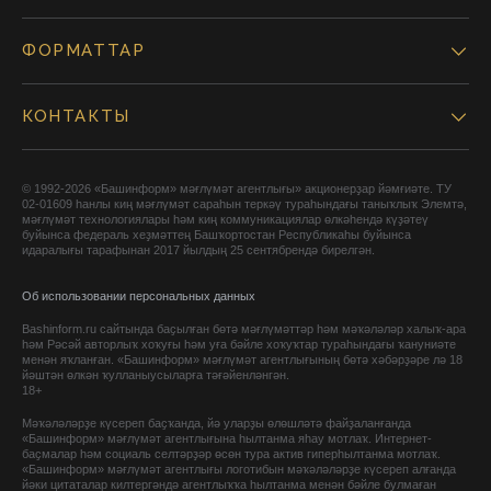
ФОРМАТТАР
КОНТАКТЫ
© 1992-2026 «Башинформ» мәғлүмәт агентлығы» акционерҙар йәмғиәте. ТУ
02-01609 һанлы киң мәғлүмәт сараһын теркәү тураһындағы таныҡлыҡ Элемтә,
мәғлүмәт технологиялары һәм киң коммуникациялар өлкәһендә күҙәтеү
буйынса федераль хеҙмәттең Башҡортостан Республикаһы буйынса
идаралығы тарафынан 2017 йылдың 25 сентябрендә бирелгән.
Об использовании персональных данных
Bashinform.ru сайтында баҫылған бөтә мәғлүмәттәр һәм мәҡәләләр халыҡ-ара
һәм Рәсәй авторлыҡ хоҡуғы һәм уға бәйле хоҡуҡтар тураһындағы ҡануниәте
менән яҡланған. «Башинформ» мәғлүмәт агентлығының бөтә хәбәрҙәре лә 18
йәштән өлкән ҡулланыусыларға тәғәйенләнгән.
18+
Мәҡәләләрҙе күсереп баҫҡанда, йә уларҙы өлөшләтә файҙаланғанда
«Башинформ» мәғлүмәт агентлығына һылтанма яһау мотлаҡ. Интернет-
баҫмалар һәм социаль селтәрҙәр өсөн тура актив гиперһылтанма мотлаҡ.
«Башинформ» мәғлүмәт агентлығы логотибын мәҡәләләрҙе күсереп алғанда
йәки цитаталар килтергәндә агентлыҡҡа һылтанма менән бәйле булмаған