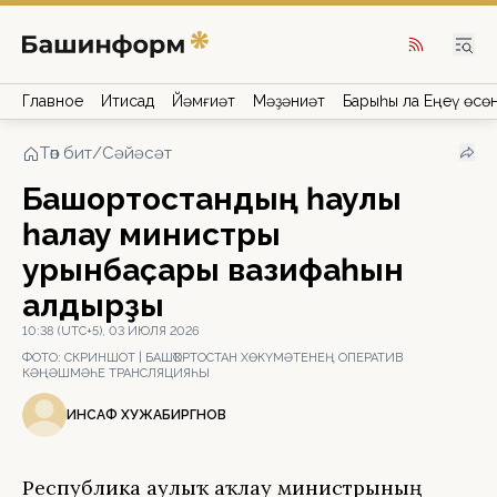
Главное
Иҡтисад
Йәмғиәт
Мәҙәниәт
Барыһы ла Еңеү өсө
Төп бит
/
Сәйәсәт
Башҡортостандың һаулыҡ
һаҡлау министры
урынбаҫары вазифаһын
ҡалдырҙы
10:38 (UTC+5), 03 ИЮЛЯ 2026
ФОТО:
СКРИНШОТ | БАШҠОРТОСТАН ХӨКҮМӘТЕНЕҢ ОПЕРАТИВ
КӘҢӘШМӘҺЕ ТРАНСЛЯЦИЯҺЫ
ИНСАФ ХУЖАБИРГӘНОВ
Республика һаулыҡ һаҡлау министрының