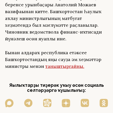
беренсе урынбаҫары Анатолий Можаев
вазифаһынан китте. Башҡортостан Һаулыҡ
һаҡлау министрлығының матбуғат
хеҙмәтендә был мәғлүмәтте раҫланылар.
Чиновник ведомствола финанс-иҡтисади
йүнәлеш өсөн яуаплы ине.
Бынан алдараҡ республика етәксеһе
Башҡортостандың яңы сауҙа һәм хеҙмәттәр
министры менән
таныштырғайны.
Яңылыҡтарҙы тиҙерәк уҡыу өсөн социаль
селтәрҙәргә ҡушылығыҙ: