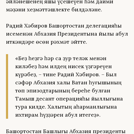
әйләнешенең яҡшы үҫешеүен һәм даими
мәҙәни хеҙмәттәшлекте билдәләне.
Радий Хәбиров Башҡортостан делегацияһы
исеменән Абхазия Президентына йылы ҡабул
иткәндәре өсөн рәхмәт әйтте.
«Беҙ һеҙгә һәр саҡ ҙур теләк менән
киләбеҙ һәм илдең нисек үҙгәреүен
күрәбеҙ, – тине Радий Хәбиров. – Был
сәфәр Абхазия халҡы Ватан һуғышының
төп эпизодтарының береһе булған
Тамыш десант операцияһы йыллығына
тура килде. Халыҡтың ҡаһарманлығына
ихтирам һүҙҙәрен ҡабул итегеҙ».
Башҡортостан Башлығы Абхазия президенты