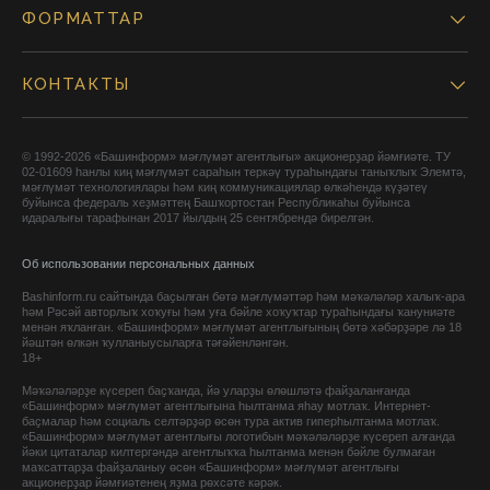
ФОРМАТТАР
КОНТАКТЫ
© 1992-2026 «Башинформ» мәғлүмәт агентлығы» акционерҙар йәмғиәте. ТУ
02-01609 һанлы киң мәғлүмәт сараһын теркәү тураһындағы таныҡлыҡ Элемтә,
мәғлүмәт технологиялары һәм киң коммуникациялар өлкәһендә күҙәтеү
буйынса федераль хеҙмәттең Башҡортостан Республикаһы буйынса
идаралығы тарафынан 2017 йылдың 25 сентябрендә бирелгән.
Об использовании персональных данных
Bashinform.ru сайтында баҫылған бөтә мәғлүмәттәр һәм мәҡәләләр халыҡ-ара
һәм Рәсәй авторлыҡ хоҡуғы һәм уға бәйле хоҡуҡтар тураһындағы ҡануниәте
менән яҡланған. «Башинформ» мәғлүмәт агентлығының бөтә хәбәрҙәре лә 18
йәштән өлкән ҡулланыусыларға тәғәйенләнгән.
18+
Мәҡәләләрҙе күсереп баҫҡанда, йә уларҙы өлөшләтә файҙаланғанда
«Башинформ» мәғлүмәт агентлығына һылтанма яһау мотлаҡ. Интернет-
баҫмалар һәм социаль селтәрҙәр өсөн тура актив гиперһылтанма мотлаҡ.
«Башинформ» мәғлүмәт агентлығы логотибын мәҡәләләрҙе күсереп алғанда
йәки цитаталар килтергәндә агентлыҡҡа һылтанма менән бәйле булмаған
маҡсаттарҙа файҙаланыу өсөн «Башинформ» мәғлүмәт агентлығы
акционерҙар йәмғиәтенең яҙма рөхсәте кәрәк.