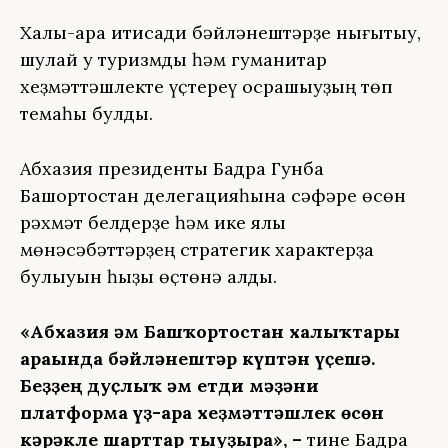
Халыҡ-ара иҡтисади бәйләнештәрҙе нығытыу,
шулай уҡ туризмды һәм гуманитар
хеҙмәттәшлекте үҫтереү осрашыуҙың төп
темаһы булды.
Абхазия президенты Бадра Гунба
Башҡортостан делегацияһына сәфәре өсөн
рәхмәт белдерҙе һәм ике яҡлы
мөнәсәбәттәрҙең стратегик характерҙа
булыуын һыҙыҡ өҫтөнә алды.
«Абхазия һәм Башҡортостан халыҡтары
араһында бәйләнештәр күптән үҫешә.
Беҙҙең дуҫлыҡ һәм етди мәҙәни
платформа үҙ-ара хеҙмәттәшлек өсөн
кәрәкле шарттар тыуҙыра», –
тине Бадра