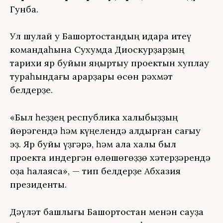
Гунба.
Ул шулай уҡ Башҡортостандың идара итеү
командаһына Сухумда Диоскурҙарҙың
тарихи яр буйын яңыртыу проектын хуплау
тураһындағы ҡарарҙары өсөн рәхмәт
белдерҙе.
«Был һеҙҙең республика халҡыбыҙҙың
йөрәгендә һәм күңелендә ҡалдырған сағыу
эҙ. Яр буйы үҙгәрә, һәм ҡала халҡы был
проектҡа индергән өлөшөгөҙҙө хәтерҙәрендә
оҙаҡ һаҡлаясаҡ», — тип белдерҙе Абхазия
президенты.
Дәүләт башлығы Башҡортостан менән сауҙа