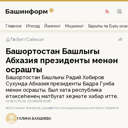
Главное
Иҡтисад
Йәмғиәт
Мәҙәниәт
Барыһы ла Еңеү өсө
Төп бит
/
Сәйәсәт
Башҡортостан Башлығы
Абхазия президенты менән
осрашты
Башҡортостан Башлығы Радий Хәбиров
Сухумда Абхазия президенты Бадра Гунба
менән осрашты. Был хаҡта республика
етәксеһенең матбуғат хеҙмәте хәбәр итте.
14:38 (UTC+5), 03 ИЮЛЯ 2026
ФОТО:
МАРАТ ЙОНОСОВ | БАШҠОРТОСТАН БАШЛЫҒЫНЫҢ МАТБУҒАТ ХЕҘМӘТЕ
ГАЛИНА БАХШИЕВА