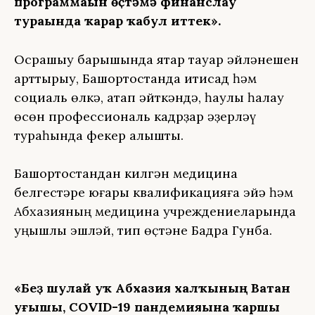
программаһын өҫтәмә финанслау
тураһында ҡарар ҡабул иттек».
Осрашыу барышында яҡтар тауар әйләнешен
арттырыу, Башҡортостанда иҡтисад һәм
социаль өлкә, атап әйткәндә, һаулыҡ һаҡлау
өсөн профессиональ кадрҙар әҙерләү
тураһында фекер алышты.
Башҡортостандан килгән медицина
белгестәре юғары квалификацияға эйә һәм
Абхазияның медицина учреждениеларында
уңышлы эшләй, тип өҫтәне Бадра Гунба.
«Беҙ шулай уҡ Абхазия халҡының Ватан
һуғышы, COVID-19 пандемияһына ҡаршы