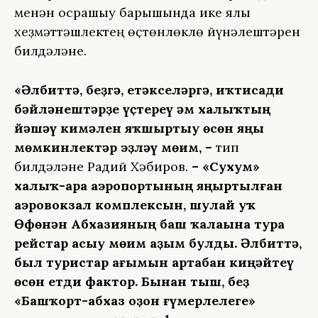
менән осрашыу барышында ике яҡлы
хеҙмәттәшлектең өҫтөнлөклө йүнәлештәрен
билдәләне.
«Әлбиттә, беҙгә, етәкселәргә, иҡтисади
бәйләнештәрҙе үҫтереү һәм халыҡтың
йәшәү кимәлен яҡшыртыу өсөн яңы
мөмкинлектәр эҙләү мөһим, –
тип
билдәләне Радий Хәбиров.
– «Сухум»
халыҡ-ара аэропортының яңыртылған
аэровокзал комплексын, шулай уҡ
Өфөнән Абхазияның баш ҡалаһына тура
рейстар асыу мөһим аҙым булды. Әлбиттә,
был туристар ағымын артабан киңәйтеү
өсөн етди фактор. Бынан тыш, беҙ
«Башҡорт-абхаз оҙон ғүмерлелеге»