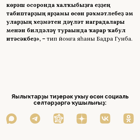
көрәш осоронда халҡыбыҙға һеҙҙең
табиптарҙың ярҙамы өсөн рәхмәтлебеҙ һәм
уларҙың хеҙмәтен дәүләт наградалары
менән билдәләү тураһында ҡарар ҡабул
итәсәкбеҙ», –
тип йомғаҡ яһаны Бадра Гунба.
Яңылыҡтарҙы тиҙерәк уҡыу өсөн социаль
селтәрҙәргә ҡушылығыҙ: