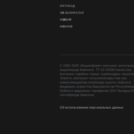
ИҠТИСАД
ХӘЛ-ВАҠИҒАЛАР
МӘҘӘНИӘТ
МӘҒАРИФ
© 1992-2026 «Башинформ» мәғлүмәт агентлығ
акционерҙар йәмғиәте. ТУ 02-01609 һанлы киң
мәғлүмәт сараһын теркәү тураһындағы таныҡл
Элемтә, мәғлүмәт технологиялары һәм киң
коммуникациялар өлкәһендә күҙәтеү буйынса
федераль хеҙмәттең Башҡортостан Республик
буйынса идаралығы тарафынан 2017 йылдың 2
сентябрендә бирелгән.
Об использовании персональных данных