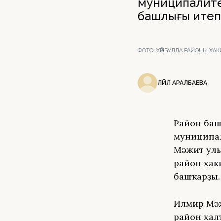
муниципалите
башлығы итеп 
ФОТО:
ХӘЙБУЛЛА РАЙОНЫ ХАКИ
ЛӘЙЛӘ АРАЛБАЕВА
Район баш
муниципал
Мәжит улы
район хак
башҡарҙы.
Илмир Мәж
район хал