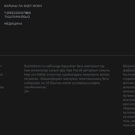
БАРЫҺЫ ЛА ЕҢЕҮ ӨСӨН
ҮҘЕБЕҘҘЕКЕЛӘРҘЕ
ТАШЛАМАЙБЫҘ
МЕДИЦИНА
ы»
Bashinform.ru сайтында баҫылған бөтә мәғлүмәттәр
Мәҡәләл
һәм мәҡәләләр халыҡ-ара һәм Рәсәй авторлыҡ хоҡуғы
файҙал
ыҡ
һәм уға бәйле хоҡуҡтар тураһындағы ҡануниәте менән
һылтан
яҡланған. «Башинформ» мәғлүмәт агентлығының бөтә
социаль
хәбәрҙәре лә 18 йәштән өлкән ҡулланыусыларға
мотлаҡ
аһы
тәғәйенләнгән.
мәҡәләл
5
18+
килтер
булмағ
мәғлүмә
рөхсәте
«Башин
ҡуллан
күсере
тыш, а
генә рө