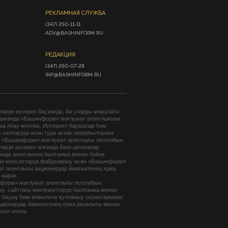
РЕКЛАМНАЯ СЛУЖБА
(347) 250-11-11

ADV@BASHINFORM.RU
РЕДАКЦИЯ
(347) 250-07-28

INF@BASHINFORM.RU
әрҙе күсереп баҫҡанда, йә уларҙы өлөшләтә
анғанда «Башинформ» мәғлүмәт агентлығына
ма яһау мотлаҡ. Интернет-баҫмалар һәм
 селтәрҙәр өсөн тура актив гиперһылтанма
. «Башинформ» мәғлүмәт агентлығы логотибын
әрҙе күсереп алғанда йәки цитаталар
гәндә агентлыҡҡа һылтанма менән бәйле
ан маҡсаттарҙа файҙаланыу өсөн «Башинформ»
т агентлығы акционерҙар йәмғиәтенең яҙма
 кәрәк.
форм» мәғлүмәт агентлығы логотибын
ыу, сайттағы мәғлүмәттәрҙе һылтанма менән
п баҫыу һәм өлөшләтә ҡулланыу осраҡтарынан
кционерҙар йәмғиәтенең яҙма ризалығы менән
хсәт ителә.