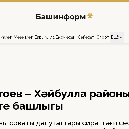
|
мғиәт
Мәҙәниәт
Барыһы ла Еңеү өсөн
Сәйәсәт
Спорт
Ещё
тоев – Хәйбулла район
те башлығы
оны советы депутаттары сираттағы се