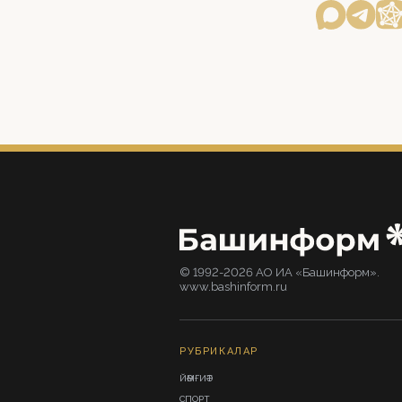
© 1992-2026 АО ИА «Башинформ».
www.bashinform.ru
РУБРИКАЛАР
ЙӘМҒИӘТ
СПОРТ