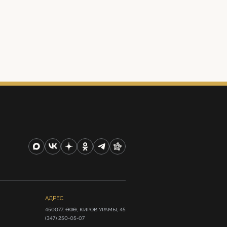
АДРЕС
450077, ӨФӨ, КИРОВ УРАМЫ, 45

(347) 250-05-07