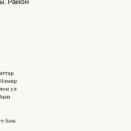
ы. Район
аттар
 Илмир
лем ул
аһын
те һәм