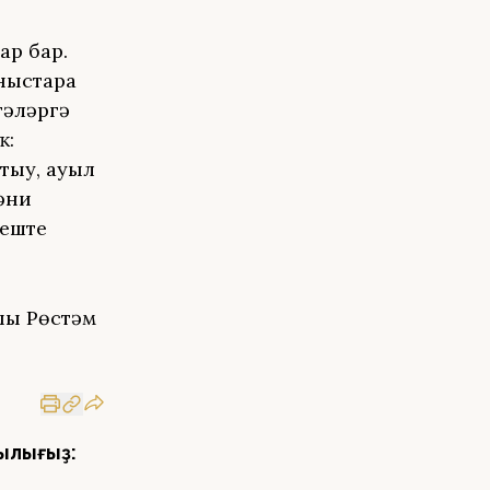
ар бар.
ғыстарға
тәләргә
ҡ:
тыу, ауыл
әни
неште
ғы Рөстәм
ылығыҙ: