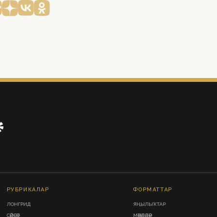
РУБРИКАЛАР
ФОРМАТТАР
ЛОНГРИД
ЯҢЫЛЫҠТАР
СӘЙӘСӘТ
МӘҠӘЛӘЛӘР