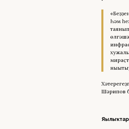
«Беҙҙе
Һәм һе
таянып
өлгәшә
инфрас
хужалы
мираҫт
нығыты
Хәтерегеҙ
Шәрипов б
Яңылыҡтар