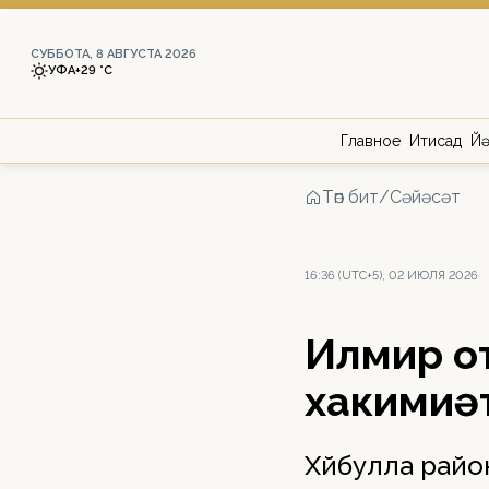
СУББОТА, 8 АВГУСТА 2026
УФА
+29 °С
Главное
Иҡтисад
Йә
Төп бит
/
Сәйәсәт
16:36 (UTC+5), 02 ИЮЛЯ 2026
Илмир Ҡо
хакимиә
Хәйбулла рай