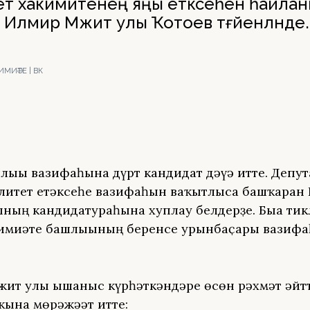
т хакимиәтенең яңы етәксеһен һайлан
Илмир Мәжит улы Ҡотоев тәғәйенләнде.
МИӘТЕ | ВК
лығы вазифаһына дүрт кандидат дәғүә итте. Депут
итет етәксеһе вазифаһын ваҡытлыса башҡарған
ның кандидатураһына хуплау белдерҙе. Быға тик
имиәте башлығының беренсе урынбаҫары вазиф
ит улы ышаныс күрһәткәндәре өсөн рәхмәт әйт
ҡына мөрәжәғәт итте: