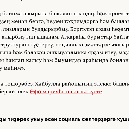
ң бойомға ашырыла башлаған пландар һәм проектт
ҙҙең менән бергә, һеҙҙең тәҡдимдәргә һәм башлан
, яңыларын булдырырбыҙ. Бергәләп яҡшы һөҙөм
 алырбыҙ тип ышанам. Атҡараһы бурыстар байта
труктураны үҫтереү, социаль хеҙмәттәрҙе яҡшыр
ғына һәм бәләкәй эшҡыуарлыҡҡа ярҙам итеү, мәҙ
ы һаҡлап ҡалыу һәм быуындар араһында бәйлә
у мөһим».
гә төшөрәбеҙ, Хәйбулла районының элекке башлы
ер ай элек
Өфө мэрияһына эшкә күсте
.
ҙы тиҙерәк уҡыу өсөн социаль селтәрҙәргә ҡуш