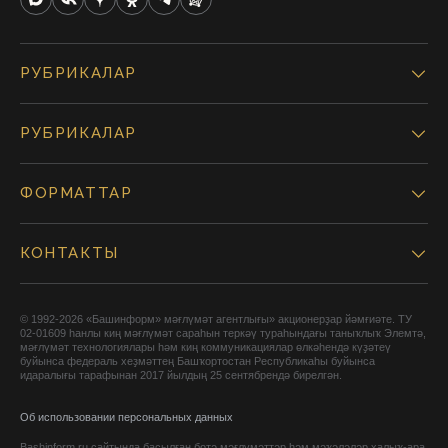
РУБРИКАЛАР
РУБРИКАЛАР
ФОРМАТТАР
КОНТАКТЫ
© 1992-2026 «Башинформ» мәғлүмәт агентлығы» акционерҙар йәмғиәте. ТУ
02-01609 һанлы киң мәғлүмәт сараһын теркәү тураһындағы таныҡлыҡ Элемтә,
мәғлүмәт технологиялары һәм киң коммуникациялар өлкәһендә күҙәтеү
буйынса федераль хеҙмәттең Башҡортостан Республикаһы буйынса
идаралығы тарафынан 2017 йылдың 25 сентябрендә бирелгән.
Об использовании персональных данных
Bashinform.ru сайтында баҫылған бөтә мәғлүмәттәр һәм мәҡәләләр халыҡ-ара