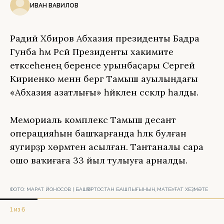
ИВАН ВАВИЛОВ
Радий Хәбиров Абхазия президенты Бадра
Гунба һәм Рәсәй Президенты хакимиәте
етәксеһенең беренсе урынбаҫары Сергей
Кириенко менән бергә Тамыш ауылындағы
«Абхазия азатлығы» һәйкәленә сәскәләр һалды.
Мемориаль комплекс Тамыш десант
операцияһын башҡарғанда һәләк булған
яугирҙәр хөрмәтенә асылған. Тантаналы сара
ошо ваҡиғаға 33 йыл тулыуға арналды.
ФОТО:
МАРАТ ЙОНОСОВ | БАШҠОРТОСТАН БАШЛЫҒЫНЫҢ МАТБУҒАТ ХЕҘМӘТЕ
1 из 6