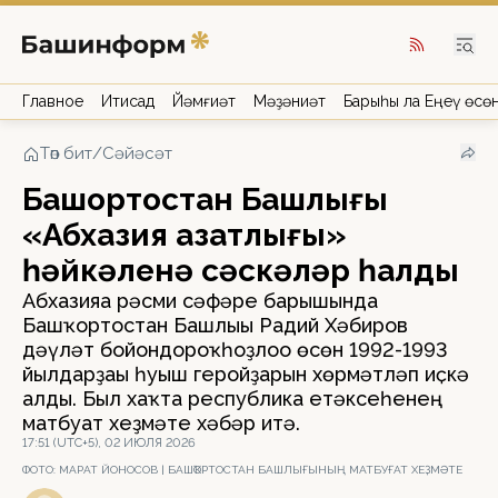
Главное
Иҡтисад
Йәмғиәт
Мәҙәниәт
Барыһы ла Еңеү өсө
Төп бит
/
Сәйәсәт
Башҡортостан Башлығы
«Абхазия азатлығы»
һәйкәленә сәскәләр һалды
Абхазияға рәсми сәфәре барышында
Башҡортостан Башлығы Радий Хәбиров
дәүләт бойондороҡһоҙлоғо өсөн 1992-1993
йылдарҙағы һуғыш геройҙарын хөрмәтләп иҫкә
алды. Был хаҡта республика етәксеһенең
матбуғат хеҙмәте хәбәр итә.
17:51 (UTC+5), 02 ИЮЛЯ 2026
ФОТО:
МАРАТ ЙОНОСОВ | БАШҠОРТОСТАН БАШЛЫҒЫНЫҢ МАТБУҒАТ ХЕҘМӘТЕ