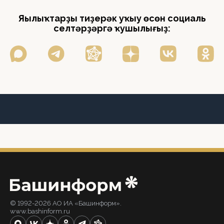
Яңылыҡтарҙы тиҙерәк уҡыу өсөн социаль
селтәрҙәргә ҡушылығыҙ:
© 1992-2026 АО ИА «Башинформ».
www.bashinform.ru