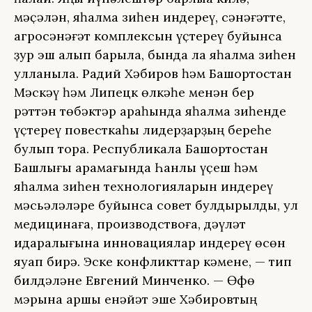
мәҫәлән, яһалма зиһен индереү, сәнәғәтте,
агросәнәғәт комплексын үҫтереү буйынса
ҙур эш алып барыла, бында ла яһалма зиһен
ҡулланыла. Радий Хәбиров һәм Башҡортостан
Мәскәү һәм Липецк өлкәһе менән бер
рәттән төбәктәр араһында яһалма зиһенде
үҫтереү повесткаһы лидерҙарҙың береһе
булып тора. Республикала Башҡортостан
Башлығы ҡарамағында Һанлы үҫеш һәм
яһалма зиһен технологияларын индереү
мәсьәләләре буйынса совет булдырылды, ул
медицинаға, производствоға, дәүләт
идаралығына инновациялар индереү өсөн
яуап бирә. Эске конфликттар кәмене, — тип
билдәләне Евгений Минченко. — Өфө
мэрына ҡаршы енәйәт эше Хәбировтың