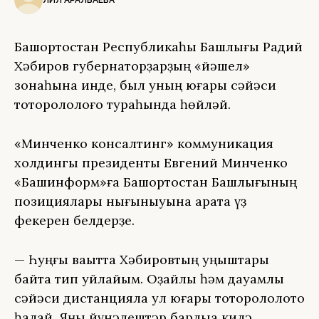
Башҡортостан Республикаһы Башлығы Радий
Хәбиров губернаторҙарҙың «йәшел»
зонаһына инде, был уның юғары сәйәси
тотороҡлолоғо тураһында һөйләй.
«Минченко консалтинг» коммуникация
холдингы президенты Евгений Минченко
«Башинформ»ға Башҡортостан Башлығының
позициялары нығыныуына ҡарата үҙ
фекерен белдерҙе.
— Һуңғы ваҡытта Хәбировтың уңыштары
байтаҡ тип уйлайым. Оҙайлы һәм дауамлы
сәйәси дистанцияла ул юғары тотороҡлолоҡто
һаҡлай. Яңы йүнәлештәр барлыҡҡа килә,