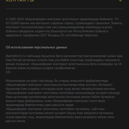
КОНТАКТЫ
© 1992-2026 «Башинформ» мәғлүмәт агентлығы» акционерҙар йәмғиәте. ТУ
02-01609 һанлы киң мәғлүмәт сараһын теркәү тураһындағы таныҡлыҡ Элемтә,
мәғлүмәт технологиялары һәм киң коммуникациялар өлкәһендә күҙәтеү
буйынса федераль хеҙмәттең Башҡортостан Республикаһы буйынса
идаралығы тарафынан 2017 йылдың 25 сентябрендә бирелгән.
Об использовании персональных данных
Bashinform.ru сайтында баҫылған бөтә мәғлүмәттәр һәм мәҡәләләр халыҡ-ара
һәм Рәсәй авторлыҡ хоҡуғы һәм уға бәйле хоҡуҡтар тураһындағы ҡануниәте
менән яҡланған. «Башинформ» мәғлүмәт агентлығының бөтә хәбәрҙәре лә 18
йәштән өлкән ҡулланыусыларға тәғәйенләнгән.
18+
Мәҡәләләрҙе күсереп баҫҡанда, йә уларҙы өлөшләтә файҙаланғанда
«Башинформ» мәғлүмәт агентлығына һылтанма яһау мотлаҡ. Интернет-
баҫмалар һәм социаль селтәрҙәр өсөн тура актив гиперһылтанма мотлаҡ.
«Башинформ» мәғлүмәт агентлығы логотибын мәҡәләләрҙе күсереп алғанда
йәки цитаталар килтергәндә агентлыҡҡа һылтанма менән бәйле булмаған
маҡсаттарҙа файҙаланыу өсөн «Башинформ» мәғлүмәт агентлығы
акционерҙар йәмғиәтенең яҙма рөхсәте кәрәк.
«Башинформ» мәғлүмәт агентлығы логотибын ҡулланыу, сайттағы
мәғлүмәттәрҙе һылтанма менән күсереп баҫыу һәм өлөшләтә ҡулланыу
осраҡтарынан тыш, акционерҙар йәмғиәтенең яҙма ризалығы менән генә
рөхсәт ителә.