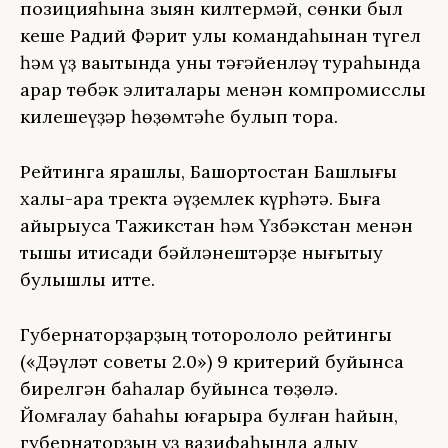
позицияһына зыян килтермәй, сөнки был
кеше Радий Фәрит улы командаһынан түгел
һәм үҙ ваҡытында уны тәғәйенләү тураһында
ҡарар төбәк элиталары менән компромисслы
килешеүҙәр һөҙөмтәһе булып тора.
Рейтингҡа ярашлы, Башҡортостан Башлығы
халыҡ-ара тректа әүҙемлек күрһәтә. Быға
айырыуса Тажикстан һәм Үзбәкстан менән
тышҡы иҡтисади бәйләнештәрҙе нығытыу
булышлыҡ итте.
Губернаторҙарҙың тотороҡлолоҡ рейтингы
(«Дәүләт советы 2.0») 9 критерий буйынса
бирелгән баһалар буйынса төҙөлә.
Йомғаҡлау баһаһы юғарыраҡ булған һайын,
губернаторҙың үҙ вазифаһында ҡалыу