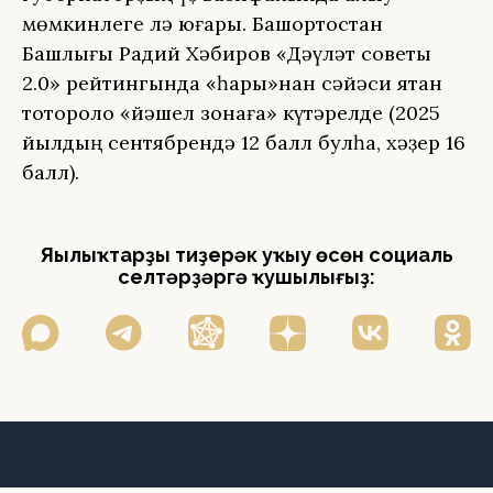
мөмкинлеге лә юғары. Башҡортостан
Башлығы Радий Хәбиров «Дәүләт советы
2.0» рейтингында «һары»нан сәйәси яҡтан
тотороҡло «йәшел зонаға» күтәрелде (2025
йылдың сентябрендә 12 балл булһа, хәҙер 16
балл).
Яңылыҡтарҙы тиҙерәк уҡыу өсөн социаль
селтәрҙәргә ҡушылығыҙ: