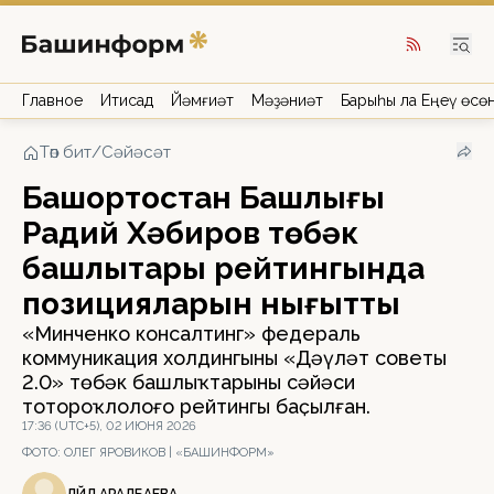
Главное
Иҡтисад
Йәмғиәт
Мәҙәниәт
Барыһы ла Еңеү өсө
Төп бит
/
Сәйәсәт
Башҡортостан Башлығы
Радий Хәбиров төбәк
башлыҡтары рейтингында
позицияларын нығытты
«Минченко консалтинг» федераль
коммуникация холдингының «Дәүләт советы
2.0» төбәк башлыҡтарының сәйәси
тотороҡлолоғо рейтингы баҫылған.
17:36 (UTC+5), 02 ИЮНЯ 2026
ФОТО:
ОЛЕГ ЯРОВИКОВ | «БАШИНФОРМ»
ЛӘЙЛӘ АРАЛБАЕВА