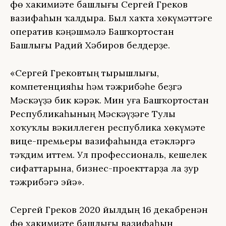
Өфө хакимиәте башлығы Сергей Греков
вазифаһын ҡалдыра. Был хаҡта хөкүмәттәге
оператив кәңәшмәлә Башҡортостан
Башлығы Радий Хәбиров белдерҙе.
«Сергей Грековтың тырышлығы,
компетенцияһы һәм тәжрибәһе беҙгә
Мәскәүҙә бик кәрәк. Мин уға Башҡортостан
Республикаһының Мәскәүҙәге Тулы
хоҡуҡлы вәкиллеген республика хөкүмәте
вице-премьеры вазифаһында етәкләргә
тәҡдим иттем. Ул профессиональ, кешелек
сифаттарына, бизнес-проекттарҙа ла ҙур
тәжрибәгә эйә».
Сергей Греков 2020 йылдың 16 декабренән
Өфө хакимиәте башлығы вазифаһын