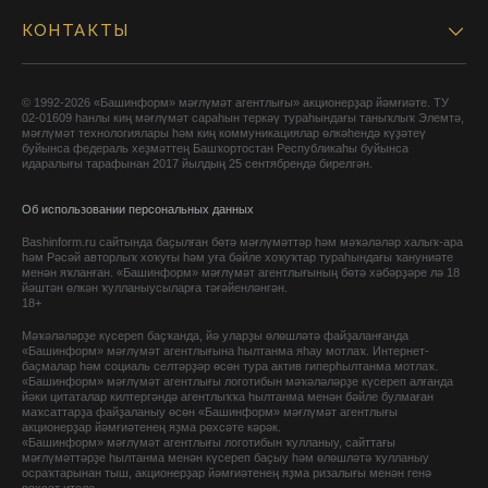
КОНТАКТЫ
© 1992-2026 «Башинформ» мәғлүмәт агентлығы» акционерҙар йәмғиәте. ТУ
02-01609 һанлы киң мәғлүмәт сараһын теркәү тураһындағы таныҡлыҡ Элемтә,
мәғлүмәт технологиялары һәм киң коммуникациялар өлкәһендә күҙәтеү
буйынса федераль хеҙмәттең Башҡортостан Республикаһы буйынса
идаралығы тарафынан 2017 йылдың 25 сентябрендә бирелгән.
Об использовании персональных данных
Bashinform.ru сайтында баҫылған бөтә мәғлүмәттәр һәм мәҡәләләр халыҡ-ара
һәм Рәсәй авторлыҡ хоҡуғы һәм уға бәйле хоҡуҡтар тураһындағы ҡануниәте
менән яҡланған. «Башинформ» мәғлүмәт агентлығының бөтә хәбәрҙәре лә 18
йәштән өлкән ҡулланыусыларға тәғәйенләнгән.
18+
Мәҡәләләрҙе күсереп баҫҡанда, йә уларҙы өлөшләтә файҙаланғанда
«Башинформ» мәғлүмәт агентлығына һылтанма яһау мотлаҡ. Интернет-
баҫмалар һәм социаль селтәрҙәр өсөн тура актив гиперһылтанма мотлаҡ.
«Башинформ» мәғлүмәт агентлығы логотибын мәҡәләләрҙе күсереп алғанда
йәки цитаталар килтергәндә агентлыҡҡа һылтанма менән бәйле булмаған
маҡсаттарҙа файҙаланыу өсөн «Башинформ» мәғлүмәт агентлығы
акционерҙар йәмғиәтенең яҙма рөхсәте кәрәк.
«Башинформ» мәғлүмәт агентлығы логотибын ҡулланыу, сайттағы
мәғлүмәттәрҙе һылтанма менән күсереп баҫыу һәм өлөшләтә ҡулланыу
осраҡтарынан тыш, акционерҙар йәмғиәтенең яҙма ризалығы менән генә