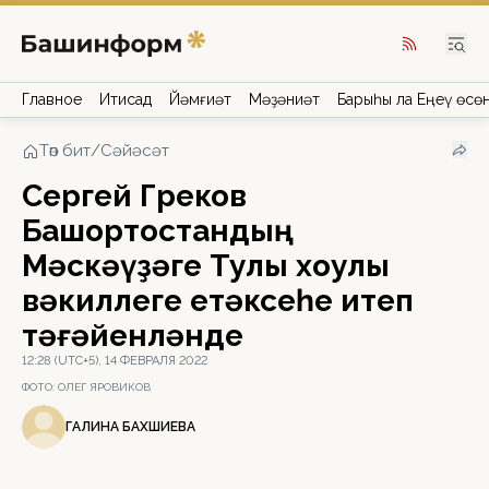
Главное
Иҡтисад
Йәмғиәт
Мәҙәниәт
Барыһы ла Еңеү өсө
Төп бит
/
Сәйәсәт
Сергей Греков
Башҡортостандың
Мәскәүҙәге Тулы хоҡуҡлы
вәкиллеге етәксеһе итеп
тәғәйенләнде
12:28 (UTC+5), 14 ФЕВРАЛЯ 2022
ФОТО:
ОЛЕГ ЯРОВИКОВ
ГАЛИНА БАХШИЕВА