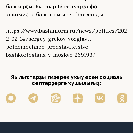
башҡарҙы. Былтыр 15 ғинуарҙа Өфө
хакимиәте башлығы итеп һайланды.
https://www.bashinform.ru/news/politics/202
2-02-14/sergey-grekov-vozglavit-
polnomochnoe-predstavitelstvo-
bashkortostana-v-moskve-2691937
Яңылыҡтарҙы тиҙерәк уҡыу өсөн социаль
селтәрҙәргә ҡушылығыҙ: