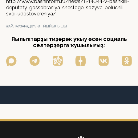
http://www.bashinform.ru/news/1214044-v-bashkirii-
deputaty-gossobraniya-shestogo-sozyva-poluchili-
svoi-udostovereniya/
#ҺАЙЛАУҘАР
#ДӘҮЛӘТ ЙЫЙЫЛЫШЫ
Яңылыҡтарҙы тиҙерәк уҡыу өсөн социаль
селтәрҙәргә ҡушылығыҙ: