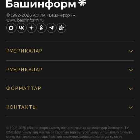
© 1992-2026 АО ИА «Башинформ».
www.bashinform.ru
РУБРИКАЛАР
РУБРИКАЛАР
ФОРМАТТАР
КОНТАКТЫ
© 1992-2026 «Башинформ» мәғлүмәт агентлығы» акционерҙар йәмғиәте. ТУ
02-01609 һанлы киң мәғлүмәт сараһын теркәү тураһындағы таныҡлыҡ Элемтә,
мәғлүмәт технологиялары һәм киң коммуникациялар өлкәһендә күҙәтеү