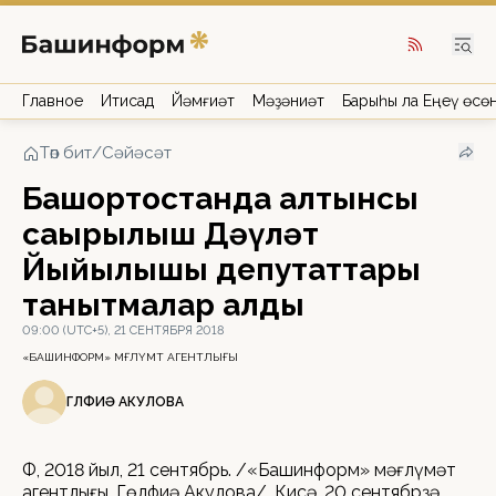
Главное
Иҡтисад
Йәмғиәт
Мәҙәниәт
Барыһы ла Еңеү өсө
Төп бит
/
Сәйәсәт
Башҡортостанда алтынсы
саҡырылыш Дәүләт
Йыйылышы депутаттары
танытмалар алды
09:00 (UTC+5), 21 СЕНТЯБРЯ 2018
«БАШИНФОРМ» МӘҒЛҮМӘТ АГЕНТЛЫҒЫ
ГӨЛФИӘ АКУЛОВА
ӨФӨ, 2018 йыл, 21 сентябрь. /«Башинформ» мәғлүмәт
агентлығы, Гөлфиә Акулова/. Кисә, 20 сентябрҙә,