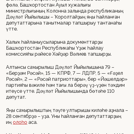
Өфөлә, Башҡортостан Ауыл хужалығы
министрлығының Колонна залында республиканың
Дәүләт Йыйылышы – Ҡоролтайҙың яңы һайланған
депутаттарына танытмалар тапшырыу тантанаһы
үтте.
Халыҡ һайланыусыларына документтарҙы
Башҡортостан Республикаһы Үҙәк һайлау
комиссияһы рәйесе Хәйҙәр Вәлиев тапшырҙы.
Алтынсы саҡырылыш Дәүләт Йыйылышына 79 –
«Берҙәм Рәсәй», 15 — КПРФ, 7 — ЛДПР, 5 — «Ғәҙел
Рәсәй», 2 — «Рәсәй патриоттары», бер «Йәшелдәр»
партияһы вәкиле һәм тағы ла берәү үҙ-үҙен тәҡдим
итеүсе үтте. Дәүләт Йыйылышында бөтәһе 110
депутат.
Яңы саҡырылыштың тәүге ултырышы киләһе аҙнала –
28 сентябрҙә – уҙа. Уны һайланған депутаттарҙың
иң
олоһо
аса.