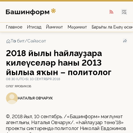
Главное
Иҡтисад
Йәмғиәт
Мәҙәниәт
Барыһы ла Еңеү өсө
Төп бит
/
Сәйәсәт
2018 йылғы һайлауҙарға
килеүселәр һаны 2013
йылғыға яҡын – политолог
08:30 (UTC+5), 10 СЕНТЯБРЯ 2018
ОЛЕГ ЯРОВИКОВ
НАТАЛЬЯ ОВЧАРУК
ӨФӨ, 2018 йыл, 10 сентябрь. /«Башинформ» мәғлүмәт
агентлығы, Наталья Овчарук/. «Һайлауҙар төнө'18»
проекты сиктәрендә политолог Николай Евдокимов