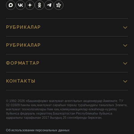
РУБРИКАЛАР
РУБРИКАЛАР
ФОРМАТТАР
КОНТАКТЫ
© 1992-2026 «Башинформ» мәғлүмәт агентлығы» акционерҙар йәмғиәте. ТУ
02-01609 һанлы киң мәғлүмәт сараһын теркәү тураһындағы таныҡлыҡ Элемтә,
мәғлүмәт технологиялары һәм киң коммуникациялар өлкәһендә күҙәтеү
буйынса федераль хеҙмәттең Башҡортостан Республикаһы буйынса
идаралығы тарафынан 2017 йылдың 25 сентябрендә бирелгән.
Об использовании персональных данных