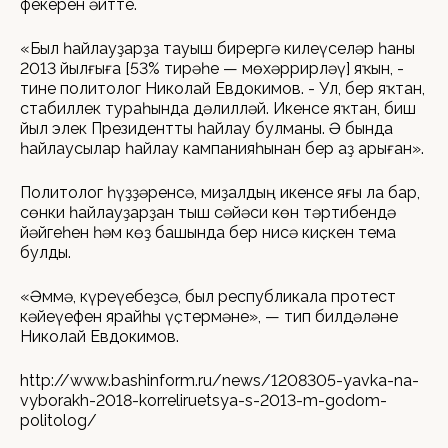
фекерен әйтте.
«Был һайлауҙарҙа тауыш бирергә килеүселәр һаны
2013 йылғыға [53% тирәһе — мөхәррирләү] яҡын, -
тине политолог Николай Евдокимов. - Ул, бер яҡтан,
стабиллек тураһында дәлилләй. Икенсе яҡтан, биш
йыл элек Президентты һайлау булманы. Ә бында
һайлаусылар һайлау кампанияһынан бер аҙ арыған».
Политолог һүҙҙәренсә, миҙалдың икенсе яғы ла бар,
сөнки һайлауҙарҙан тыш сәйәси көн тәртибендә
йәйгеһен һәм көҙ башында бер нисә киҫкен тема
булды.
«Әммә, күреүебеҙсә, был республикала протест
кәйеүефен ярайһы үҫтермәне», — тип билдәләне
Николай Евдокимов.
http://www.bashinform.ru/news/1208305-yavka-na-
vyborakh-2018-korreliruetsya-s-2013-m-godom-
politolog/