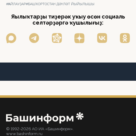
#ҺАЙЛАУҘАР
#БАШҠОРТОСТАН ДӘҮЛӘТ ЙЫЙЫЛЫШЫ
Яңылыҡтарҙы тиҙерәк уҡыу өсөн социаль
селтәрҙәргә ҡушылығыҙ:
© 1992-2026 АО ИА «Башинформ».
www.bashinform.ru