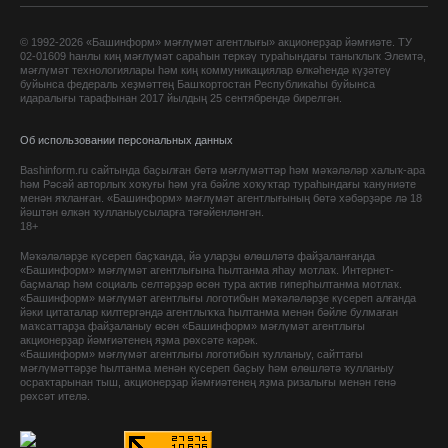
© 1992-2026 «Башинформ» мәғлүмәт агентлығы» акционерҙар йәмғиәте. ТУ
02-01609 һанлы киң мәғлүмәт сараһын теркәү тураһындағы таныҡлыҡ Элемтә,
мәғлүмәт технологиялары һәм киң коммуникациялар өлкәһендә күҙәтеү
буйынса федераль хеҙмәттең Башҡортостан Республикаһы буйынса
идаралығы тарафынан 2017 йылдың 25 сентябрендә бирелгән.
Об использовании персональных данных
Bashinform.ru сайтында баҫылған бөтә мәғлүмәттәр һәм мәҡәләләр халыҡ-ара
һәм Рәсәй авторлыҡ хоҡуғы һәм уға бәйле хоҡуҡтар тураһындағы ҡануниәте
менән яҡланған. «Башинформ» мәғлүмәт агентлығының бөтә хәбәрҙәре лә 18
йәштән өлкән ҡулланыусыларға тәғәйенләнгән.
18+
Мәҡәләләрҙе күсереп баҫҡанда, йә уларҙы өлөшләтә файҙаланғанда
«Башинформ» мәғлүмәт агентлығына һылтанма яһау мотлаҡ. Интернет-
баҫмалар һәм социаль селтәрҙәр өсөн тура актив гиперһылтанма мотлаҡ.
«Башинформ» мәғлүмәт агентлығы логотибын мәҡәләләрҙе күсереп алғанда
йәки цитаталар килтергәндә агентлыҡҡа һылтанма менән бәйле булмаған
маҡсаттарҙа файҙаланыу өсөн «Башинформ» мәғлүмәт агентлығы
акционерҙар йәмғиәтенең яҙма рөхсәте кәрәк.
«Башинформ» мәғлүмәт агентлығы логотибын ҡулланыу, сайттағы
мәғлүмәттәрҙе һылтанма менән күсереп баҫыу һәм өлөшләтә ҡулланыу
осраҡтарынан тыш, акционерҙар йәмғиәтенең яҙма ризалығы менән генә
рөхсәт ителә.