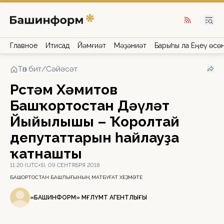
Главное
Иҡтисад
Йәмғиәт
Мәҙәниәт
Барыһы ла Еңеү өсө
Төп бит
/
Сәйәсәт
Рөстәм Хәмитов
Башҡортостан Дәүләт
Йыйылышы – Ҡоролтай
депутаттарын һайлауҙа
ҡатнашты
11:20 (UTC+5), 09 СЕНТЯБРЯ 2018
БАШҠОРТОСТАН БАШЛЫҒЫНЫҢ МАТБУҒАТ ХЕҘМӘТЕ
«БАШИНФОРМ» МӘҒЛҮМӘТ АГЕНТЛЫҒЫ