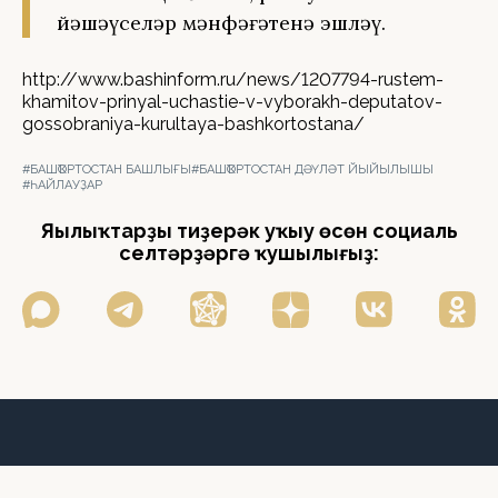
йәшәүселәр мәнфәғәтенә эшләү.
http://www.bashinform.ru/news/1207794-rustem-
khamitov-prinyal-uchastie-v-vyborakh-deputatov-
gossobraniya-kurultaya-bashkortostana/
#БАШҠОРТОСТАН БАШЛЫҒЫ
#БАШҠОРТОСТАН ДӘҮЛӘТ ЙЫЙЫЛЫШЫ
#ҺАЙЛАУҘАР
Яңылыҡтарҙы тиҙерәк уҡыу өсөн социаль
селтәрҙәргә ҡушылығыҙ: