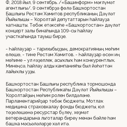
ӨФӨ, 2018 йыл, 9 сентябрь. /«Башинформ» мәғлүмәт
агентлығы/. 9 сентябрҙә Өфөлә Башҡортостан
Башлығы Рөстәм Хәмитов республиканың Дәүләт
Йыйылышы – Ҡоролтай депутаттарын һайлауҙа
ҡатнашты. Төбәк етәксеһе «Башҡортостан» дәүләт
концерт залы бинаһында 109-сы һайлау
участкаһында тауыш бирҙе.
- Һайлауҙар – тарихыбыҙҙың, демократияның мөһим
өлөшө, - тине Рөстәм Хәмитов. - Һайлауҙар өсөн иң
мөһиме – ул ғәҙеллек, асыҡлыҡ һәм конкурентлыҡ.
Минеңсә, һайлау алды кампанияһы был йәһәттән
лайыҡлы уҙҙы.
Башҡортостан Башлығы республика тормошонда
Башҡортостан Республикаһы Дәүләт Йыйылышы –
Ҡоролтайҙың мөһим ролен билдәләне.
Парламентарийҙар төбәк бюджеты, Мотлаҡ
медицина страховкалау фонды бюджеты, юл
төҙөлөшөнә ресурстар бүлеү, хеҙмәт
ветерандарына льготалар биреү менән бәйле һәм
башҡа мәсьәләләрҙе хәл итә.