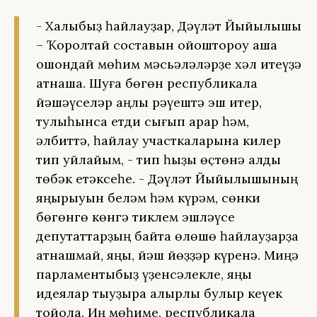
- Халҡыбыҙ һайлауҙар, Дәүләт Йыйылышы
– Ҡоролтай составын ойоштороу аша
ошондай мөһим мәсьәләләрҙе хәл итеүҙә
ҡатнаша. Шуға бөгөн республикала
йәшәүселәр аңлы рәүештә эш итер,
тулыһынса етди сығып ҡарар һәм,
әлбиттә, һайлау участкаларына килер
тип уйлайым, - тип һыҙыҡ өҫтөнә алды
төбәк етәксеһе. - Дәүләт Йыйылышының
яңырыуын беләм һәм күрәм, сөнки
бөгөнгө көнгә тиклем эшләүсе
депутаттарҙың байтаҡ өлөшө һайлауҙарҙа
ҡатнашмай, яңы, йәш йөҙҙәр күренә. Миңә
парламентыбыҙ үҙенсәлекле, яңы
идеялар тыуҙыра алырлыҡ булыр кеүек
тойола. Иң мөһиме, республикала