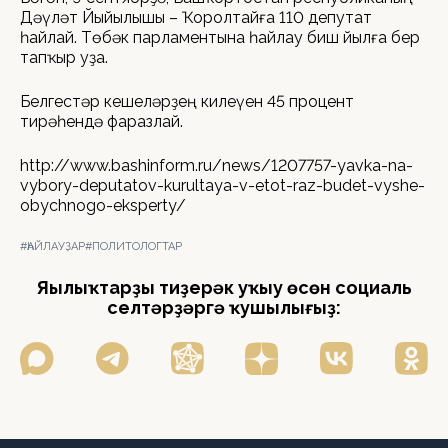
Дәүләт Йыйылышы – Ҡоролтайға 110 депутат
һайлай. Төбәк парламентына һайлау биш йылға бер
тапҡыр уҙа.
Белгестәр кешеләрҙең килеүен 45 процент
тирәһендә фаразлай.
http://www.bashinform.ru/news/1207757-yavka-na-
vybory-deputatov-kurultaya-v-etot-raz-budet-vyshe-
obychnogo-eksperty/
#ҺАЙЛАУҘАР
#ПОЛИТОЛОГТАР
Яңылыҡтарҙы тиҙерәк уҡыу өсөн социаль
селтәрҙәргә ҡушылығыҙ: