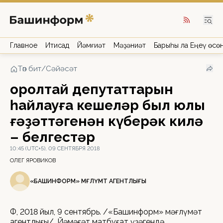
Главное
Иҡтисад
Йәмғиәт
Мәҙәниәт
Барыһы ла Еңеү өсө
Төп бит
/
Сәйәсәт
Ҡоролтай депутаттарын
һайлауға кешеләр был юлы
ғәҙәттәгенән күберәк килә
– белгестәр
10:45 (UTC+5), 09 СЕНТЯБРЯ 2018
ОЛЕГ ЯРОВИКОВ
«БАШИНФОРМ» МӘҒЛҮМӘТ АГЕНТЛЫҒЫ
ӨФӨ, 2018 йыл, 9 сентябрь. /«Башинформ» мәғлүмәт
агентлығы/. Йәмәғәт матбуғат үҙәгендә