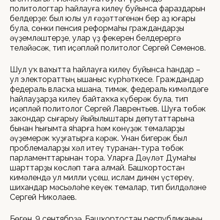
политологтар һайлауға килеү буйынса фараздарын
белдерҙе: был юлы ул ғәҙәттәгенән бер аҙ юғары
була, сөнки пенсия реформаһы граждандарҙы
әүҙемләштерҙе, улар үҙ фекерен белдерергә
теләйәсәк, тип иҫәпләй политолог Сергей Семенов.
Шул уҡ ваҡытта һайлауға килеү буйынса һандар –
ул электораттың ышаныс күрһәткесе. Граждандар
федераль власҡа ышана, тимәк, федераль кимәлдәге
һайлауҙарҙа килеү байтаҡҡа күберәк була, тип
иҫәпләй политолог Сергей Лаврентьев. Шуға төбәк
закондар сығарыу йыйылыштары депутаттарына
бынан һығымта яһарға һәм көнүҙәк темаларҙы
әүҙемерәк ҡуҙғатырға кәрәк. Унан бигерәк был
проблемаларҙы хәл итеү туранан-тура төбәк
парламенттарынан тора. Уларға Дәүләт Думаһы
шарттарҙы көсләп таға алмай. Башҡортостан
кимәлендә ул милли үҫеш, ислам динен үҫтереү,
шихандар мәсьәләһе кеүек темалар, тип билдәләне
Сергей Николаев.
Бөгөн, 9 сентябрҙә, Башҡортостан республиканың