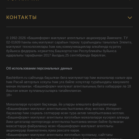
КОНТАКТЫ
© 1992-2026 «Башинформ» мәғлүмәт агентлығы» акционерҙар йәмғиәте. ТУ
02-01609 һанлы киң мәғлүмәт сараһын теркәү тураһындағы таныҡлыҡ Элемтә,
мәғлүмәт технологиялары һәм киң коммуникациялар өлкәһендә күҙәтеү
буйынса федераль хеҙмәттең Башҡортостан Республикаһы буйынса
идаралығы тарафынан 2017 йылдың 25 сентябрендә бирелгән.
Об использовании персональных данных
Bashinform.ru сайтында баҫылған бөтә мәғлүмәттәр һәм мәҡәләләр халыҡ-ара
һәм Рәсәй авторлыҡ хоҡуғы һәм уға бәйле хоҡуҡтар тураһындағы ҡануниәте
менән яҡланған. «Башинформ» мәғлүмәт агентлығының бөтә хәбәрҙәре лә 18
йәштән өлкән ҡулланыусыларға тәғәйенләнгән.
18+
Мәҡәләләрҙе күсереп баҫҡанда, йә уларҙы өлөшләтә файҙаланғанда
«Башинформ» мәғлүмәт агентлығына һылтанма яһау мотлаҡ. Интернет-
баҫмалар һәм социаль селтәрҙәр өсөн тура актив гиперһылтанма мотлаҡ.
«Башинформ» мәғлүмәт агентлығы логотибын мәҡәләләрҙе күсереп алғанда
йәки цитаталар килтергәндә агентлыҡҡа һылтанма менән бәйле булмаған
маҡсаттарҙа файҙаланыу өсөн «Башинформ» мәғлүмәт агентлығы
акционерҙар йәмғиәтенең яҙма рөхсәте кәрәк.
«Башинформ» мәғлүмәт агентлығы логотибын ҡулланыу, сайттағы