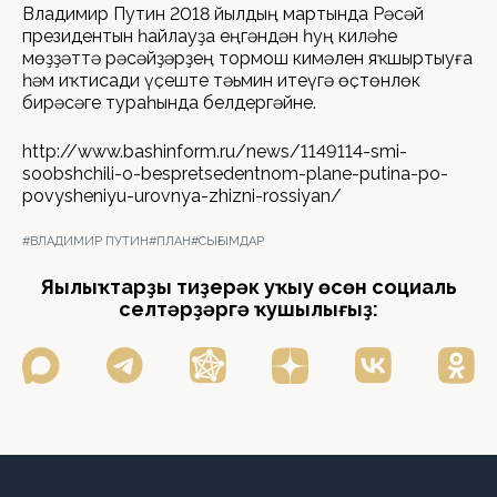
Владимир Путин 2018 йылдың мартында Рәсәй
президентын һайлауҙа еңгәндән һуң киләһе
мөҙҙәттә рәсәйҙәрҙең тормош кимәлен яҡшыртыуға
һәм иҡтисади үҫеште тәьмин итеүгә өҫтөнлөк
бирәсәге тураһында белдергәйне.
http://www.bashinform.ru/news/1149114-smi-
soobshchili-o-bespretsedentnom-plane-putina-po-
povysheniyu-urovnya-zhizni-rossiyan/
#ВЛАДИМИР ПУТИН
#ПЛАН
#СЫҒЫМДАР
Яңылыҡтарҙы тиҙерәк уҡыу өсөн социаль
селтәрҙәргә ҡушылығыҙ: