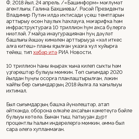
ӨФӨ, 2018 йыл, 24 апрель. /«Башинформ» мәғлүмәт
агентлығы, Галина Бахшиева/. Рәсәй Президенты
Владимир Путин илдә иҡтисади үҫеш темптарын
арттырыу өсөн һаулыҡ һаҡлауға, мәғарифҡа һәм
инфраструктураға 10 триллион һум аҡса бүлергә
ниәтләй. 7 майҙа инаугурациянан һуң дәүләт
башлығы йәшәү кимәлен арттырыуҙа «хәл иткес
алға китеш» планы яҙылған указға ҡул ҡуйырға
тейеш, тип
хәбәр итә
РИА Новости.
10 триллион һаны яңыраҡ ҡына килеп сыҡты һәм
үҙгәрештәр булыуы мөмкин. Төп сығымдар 2020
йылдан һуңғы осорға планлаштырылған, ләкин
ҡайһы бер сығымдарҙың 2018 йылға ла ҡағылыуы
ихтимал.
Был сығымдарҙың башҡа йүнәлештәр, атап
әйткәндә, оборона өлкәһе аҡсаһын кәметеүгә бәйле
булыуы көтөлә. Бынан тыш, һатыуҙан дүрт
процентлы һалым индерелергә мөмкин, әммә был
сара әлегә хупланмаған.