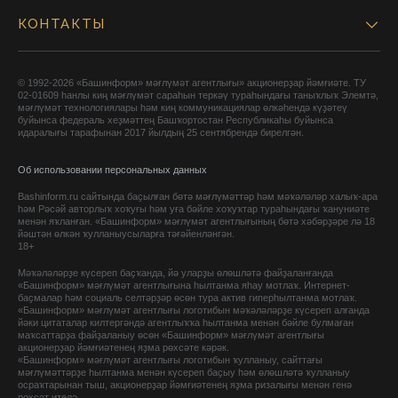
КОНТАКТЫ
© 1992-2026 «Башинформ» мәғлүмәт агентлығы» акционерҙар йәмғиәте. ТУ
02-01609 һанлы киң мәғлүмәт сараһын теркәү тураһындағы таныҡлыҡ Элемтә,
мәғлүмәт технологиялары һәм киң коммуникациялар өлкәһендә күҙәтеү
буйынса федераль хеҙмәттең Башҡортостан Республикаһы буйынса
идаралығы тарафынан 2017 йылдың 25 сентябрендә бирелгән.
Об использовании персональных данных
Bashinform.ru сайтында баҫылған бөтә мәғлүмәттәр һәм мәҡәләләр халыҡ-ара
һәм Рәсәй авторлыҡ хоҡуғы һәм уға бәйле хоҡуҡтар тураһындағы ҡануниәте
менән яҡланған. «Башинформ» мәғлүмәт агентлығының бөтә хәбәрҙәре лә 18
йәштән өлкән ҡулланыусыларға тәғәйенләнгән.
18+
Мәҡәләләрҙе күсереп баҫҡанда, йә уларҙы өлөшләтә файҙаланғанда
«Башинформ» мәғлүмәт агентлығына һылтанма яһау мотлаҡ. Интернет-
баҫмалар һәм социаль селтәрҙәр өсөн тура актив гиперһылтанма мотлаҡ.
«Башинформ» мәғлүмәт агентлығы логотибын мәҡәләләрҙе күсереп алғанда
йәки цитаталар килтергәндә агентлыҡҡа һылтанма менән бәйле булмаған
маҡсаттарҙа файҙаланыу өсөн «Башинформ» мәғлүмәт агентлығы
акционерҙар йәмғиәтенең яҙма рөхсәте кәрәк.
«Башинформ» мәғлүмәт агентлығы логотибын ҡулланыу, сайттағы
мәғлүмәттәрҙе һылтанма менән күсереп баҫыу һәм өлөшләтә ҡулланыу
осраҡтарынан тыш, акционерҙар йәмғиәтенең яҙма ризалығы менән генә
рөхсәт ителә.