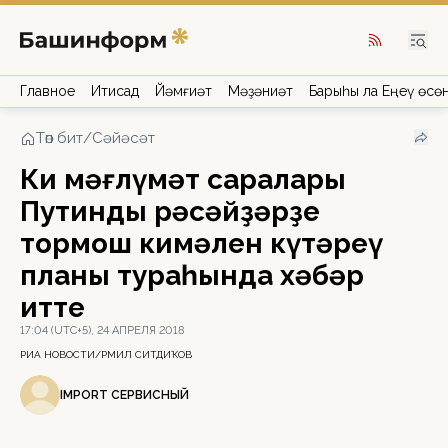
Главное
Иҡтисад
Йәмғиәт
Мәҙәниәт
Барыһы ла Еңеү өсө
Төп бит
/
Сәйәсәт
Киң мәғлүмәт саралары
Путиндың рәсәйҙәрҙең
тормош кимәлен күтәреү
планы тураһында хәбәр
итте
17:04 (UTC+5), 24 АПРЕЛЯ 2018
РИА НОВОСТИ/РӘМИЛ СИТДИҠОВ
IMPORT СЕРВИСНЫЙ