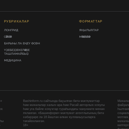
РУБРИКАЛАР
ФОРМАТТАР
ЛОНГРИД
ЯҢЫЛЫҠТАР
СӘЙӘСӘТ
МӘҠӘЛӘЛӘР
БАРЫҺЫ ЛА ЕҢЕҮ ӨСӨН
ҮҘЕБЕҘҘЕКЕЛӘРҘЕ
ТАШЛАМАЙБЫҘ
МЕДИЦИНА
ы»
Bashinform.ru сайтында баҫылған бөтә мәғлүмәттәр
Мәҡәләл
һәм мәҡәләләр халыҡ-ара һәм Рәсәй авторлыҡ хоҡуғы
файҙал
ыҡ
һәм уға бәйле хоҡуҡтар тураһындағы ҡануниәте менән
һылтан
яҡланған. «Башинформ» мәғлүмәт агентлығының бөтә
социаль
хәбәрҙәре лә 18 йәштән өлкән ҡулланыусыларға
мотлаҡ
аһы
тәғәйенләнгән.
мәҡәләл
5
18+
килтер