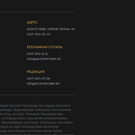
АДРЕС
450077, ӨФӨ, КИРОВ УРАМЫ, 45

(347) 250-05-07
РЕКЛАМНАЯ СЛУЖБА
(347) 250-11-11

ADV@BASHINFORM.RU
РЕДАКЦИЯ
(347) 250-07-28

INF@BASHINFORM.RU
әрҙе күсереп баҫҡанда, йә уларҙы өлөшләтә
анғанда «Башинформ» мәғлүмәт агентлығына
ма яһау мотлаҡ. Интернет-баҫмалар һәм
 селтәрҙәр өсөн тура актив гиперһылтанма
. «Башинформ» мәғлүмәт агентлығы логотибын
әрҙе күсереп алғанда йәки цитаталар
гәндә агентлыҡҡа һылтанма менән бәйле