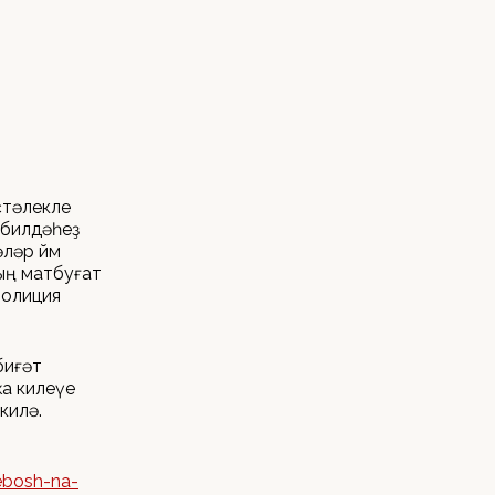
ҫтәлекле
 билдәһеҙ
р өйөмө
ың матбуғат
Полиция
биғәт
ҡа килеүе
килә.
debosh-na-