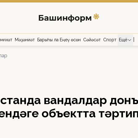
|
мғиәт
Мәҙәниәт
Барыһы ла Еңеү өсөн
Сәйәсәт
Спорт
Ещё
лар
останда вандалдар дон
ендәге объектта тәрти