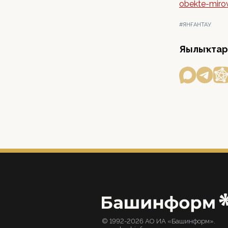
obekte-miro
#ЯНҒАНТАУ
Яңылыҡтар
© 1992-2026 АО ИА «Башинформ».