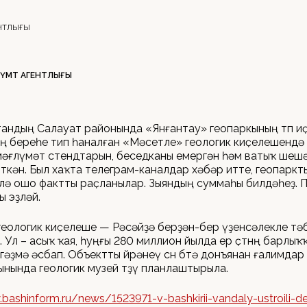
ЕНТЛЫҒЫ
ҮМӘТ АГЕНТЛЫҒЫ
ндың Салауат районында «Янғантау» геопаркының төп и
 береһе тип һаналған «Мәсетле» геологик киҫелешендә
әғлүмәт стендтарын, беседканы емергән һәм ватыҡ шешәлә
ткән. Был хаҡта телеграм-каналдар хәбәр итте, геопаркт
лә ошо фактты раҫланылар. Зыяндың суммаһы билдәһеҙ. 
ы эҙләй.
еологик киҫелеше — Рәсәйҙә берҙән-бер үҙенсәлекле тә
Ул – асыҡ ҡая, һуңғы 280 миллион йылда ер өҫтөнөң барлыҡ
әҙмә әсбап. Объектты өйрәнеү өсөн бөтә донъянан ғалимдар 
нында геологик музей төҙөү планлаштырыла.
bashinform.ru/news/1523971-v-bashkirii-vandaly-ustroili-