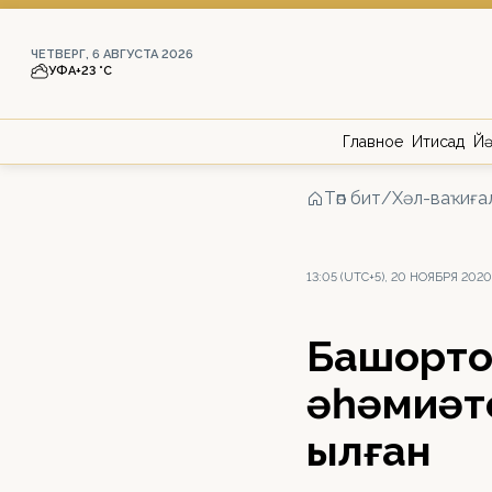
ЧЕТВЕРГ, 6 АВГУСТА 2026
УФА
+23 °С
Главное
Иҡтисад
Йә
Төп бит
/
Хәл-ваҡиға
13:05 (UTC+5), 20 НОЯБРЯ 2020
Башҡорт
әһәмиәт
ҡылған