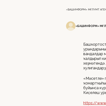
«БАШИНФОРМ» МӘҒЛҮМӘТ АГ
«БАШИНФОРМ» МӘҒЛ
Башҡортоста
урындарының
вандалдар м
ҡалдырып ки
хеҙмәтендә 
хулигандарҙ
«Мәсетле» г
ҡомартҡыһы. 
буйынса күрг
Киҫелеш уры
https://www.