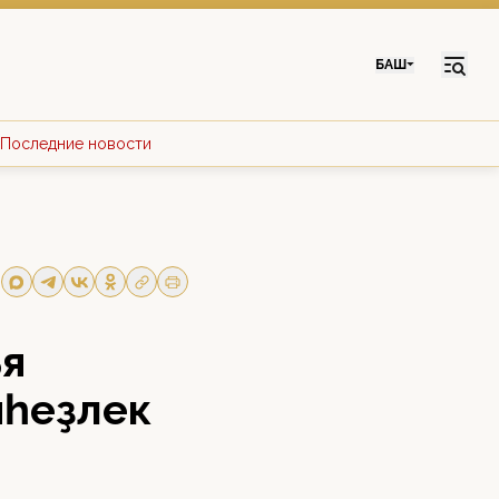
БАШ
Последние новости
ъя
пһеҙлек