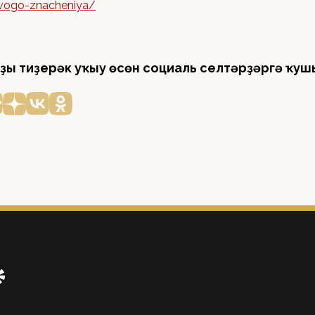
vogo-znacheniya/
ҙы тиҙерәк уҡыу өсөн социаль селтәрҙәргә ҡуш