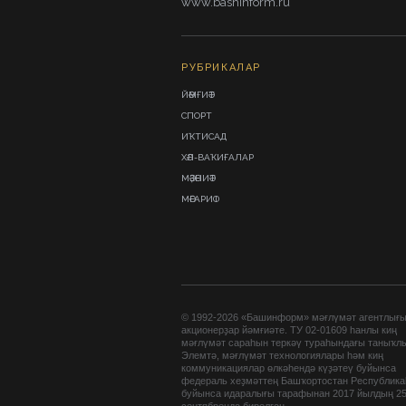
www.bashinform.ru
РУБРИКАЛАР
ЙӘМҒИӘТ
СПОРТ
ИҠТИСАД
ХӘЛ-ВАҠИҒАЛАР
МӘҘӘНИӘТ
МӘҒАРИФ
© 1992-2026 «Башинформ» мәғлүмәт агентлығ
акционерҙар йәмғиәте. ТУ 02-01609 һанлы киң
мәғлүмәт сараһын теркәү тураһындағы таныҡл
Элемтә, мәғлүмәт технологиялары һәм киң
коммуникациялар өлкәһендә күҙәтеү буйынса
федераль хеҙмәттең Башҡортостан Республик
буйынса идаралығы тарафынан 2017 йылдың 2