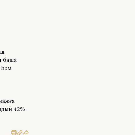
еш
 башҡа
 һәм
нажға
андың 42%