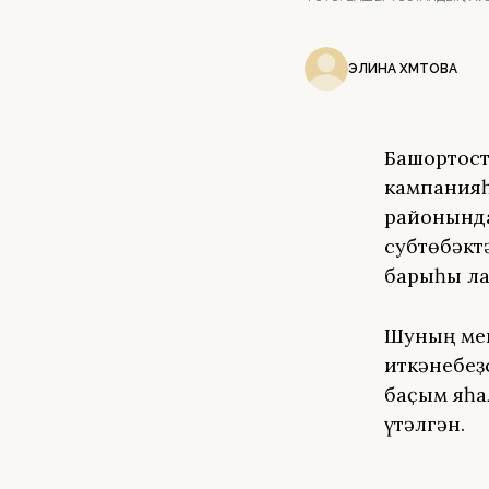
ЭЛИНА ӘХМӘТОВА
Башҡортос
кампанияһ
районында
субтөбәкт
барыһы ла
Шуның мен
иткәнебеҙ
баҫым яһа
үтәлгән.