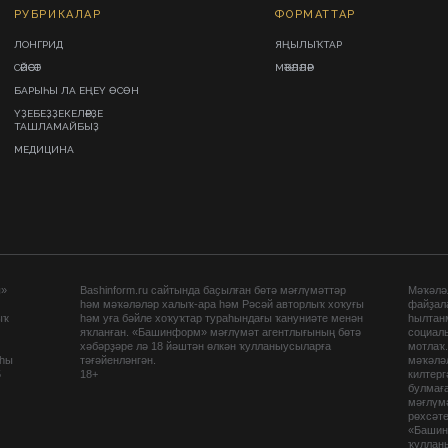
РУБРИКАЛАР
ФОРМАТТАР
ЛОНГРИД
ЯҢЫЛЫҠТАР
СӘЙӘСӘТ
МӘҠӘЛӘЛӘР
БАРЫҺЫ ЛА ЕҢЕҮ ӨСӨН
ҮҘЕБЕҘҘЕКЕЛӘРҘЕ
ТАШЛАМАЙБЫҘ
МЕДИЦИНА
ы»
Bashinform.ru сайтында баҫылған бөтә мәғлүмәттәр
Мәҡәләл
һәм мәҡәләләр халыҡ-ара һәм Рәсәй авторлыҡ хоҡуғы
файҙал
ыҡ
һәм уға бәйле хоҡуҡтар тураһындағы ҡануниәте менән
һылтан
яҡланған. «Башинформ» мәғлүмәт агентлығының бөтә
социаль
хәбәрҙәре лә 18 йәштән өлкән ҡулланыусыларға
мотлаҡ
аһы
тәғәйенләнгән.
мәҡәләл
5
18+
килтер
булмағ
мәғлүмә
рөхсәте
«Башин
ҡуллан