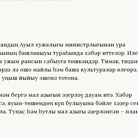
тандың Ауыл хужалығы министрлығынан ураҡ
ының башланыуы тураһында хәбәр иттеләр. Ил
 ужым рапсын сабыуға төшкәндәр. Тимәк, тиҙҙән
әрҙә лә ошо майлы һәм башҡа культуралар өлгөрә,
 уңыш йыйыу эшенә тотона.
ән бергә мал аҙығын әҙерләү дауам итә. Хәбәр
сә, яуым-төшөмдөң күп булыуына бәйле хәҙер се
ла. Тупаҫ һәм һутлы мал аҙығы әҙерләнгән – пл