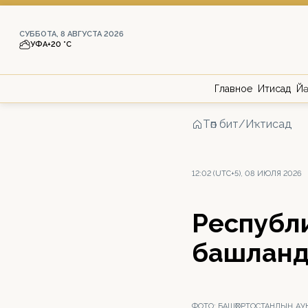
СУББОТА, 8 АВГУСТА 2026
УФА
+20 °С
Главное
Иҡтисад
Йә
Төп бит
/
Иҡтисад
12:02 (UTC+5), 08 ИЮЛЯ 2026
Республ
башлан
ФОТО:
БАШҠОРТОСТАНДЫҢ АУ