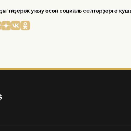
ҙы тиҙерәк уҡыу өсөн социаль селтәрҙәргә ҡуш