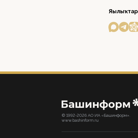
Яңылыҡтар
© 1992-2026 АО ИА «Башинформ».
www.bashinform.ru