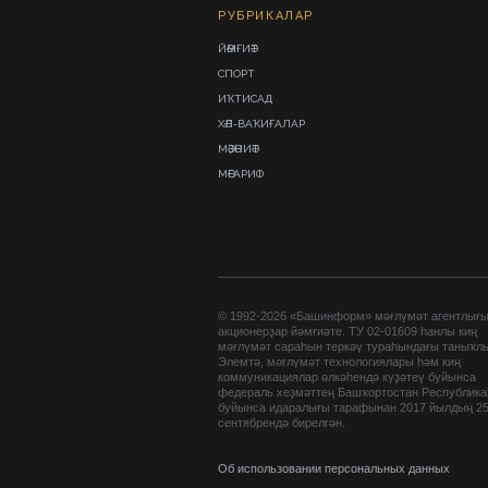
РУБРИКАЛАР
ЙӘМҒИӘТ
СПОРТ
ИҠТИСАД
ХӘЛ-ВАҠИҒАЛАР
МӘҘӘНИӘТ
МӘҒАРИФ
© 1992-2026 «Башинформ» мәғлүмәт агентлығ
акционерҙар йәмғиәте. ТУ 02-01609 һанлы киң
мәғлүмәт сараһын теркәү тураһындағы таныҡл
Элемтә, мәғлүмәт технологиялары һәм киң
коммуникациялар өлкәһендә күҙәтеү буйынса
федераль хеҙмәттең Башҡортостан Республик
буйынса идаралығы тарафынан 2017 йылдың 2
сентябрендә бирелгән.
Об использовании персональных данных