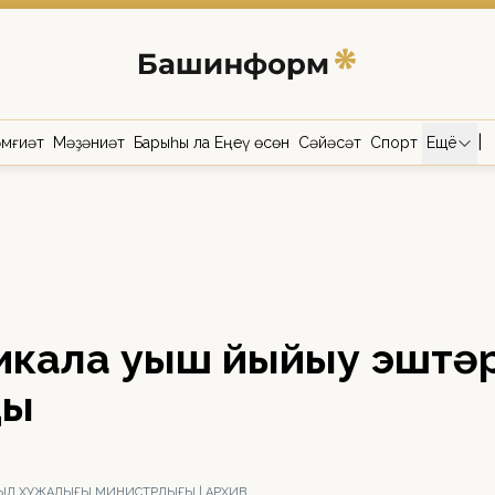
|
мғиәт
Мәҙәниәт
Барыһы ла Еңеү өсөн
Сәйәсәт
Спорт
Ещё
икала уңыш йыйыу эштә
ды
ЫЛ ХУЖАЛЫҒЫ МИНИСТРЛЫҒЫ | АРХИВ