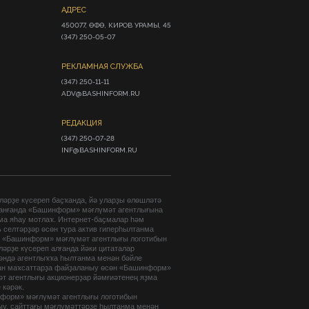
АДРЕС
450077, ӨФӨ, КИРОВ УРАМЫ, 45

(347) 250-05-07
РЕКЛАМНАЯ СЛУЖБА
(347) 250-11-11

ADV@BASHINFORM.RU
РЕДАКЦИЯ
(347) 250-07-28

INF@BASHINFORM.RU
әрҙе күсереп баҫҡанда, йә уларҙы өлөшләтә
анғанда «Башинформ» мәғлүмәт агентлығына
ма яһау мотлаҡ. Интернет-баҫмалар һәм
 селтәрҙәр өсөн тура актив гиперһылтанма
. «Башинформ» мәғлүмәт агентлығы логотибын
әрҙе күсереп алғанда йәки цитаталар
гәндә агентлыҡҡа һылтанма менән бәйле
ан маҡсаттарҙа файҙаланыу өсөн «Башинформ»
т агентлығы акционерҙар йәмғиәтенең яҙма
 кәрәк.
форм» мәғлүмәт агентлығы логотибын
ыу, сайттағы мәғлүмәттәрҙе һылтанма менән