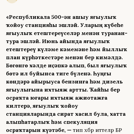
«Республикала 500-ҙән ашыу яғыулыҡ
ҡойоу станцияһы эшләй. Уларҙың күбеһе
яғыулыҡ етештереүселәр менән туранан-
тура эшләй. Июнь айында яғыулыҡ
етештереү күләме кәмемәне һәм йыллыҡ
план күрһәткестәре менән бер кимәлдә.
Бөгөнгө хәлде иҫәпкә алып, был яғыулыҡ
бөтә ил буйынса тигеҙ бүленә. Һуңғы
көндәрҙә айырыуса бензинға һәм дизель
яғыулығына ихтыяж артты. Ҡайһы бер
осраҡта юғары ихтыяж ажиотажға
килтерә, яғыулыҡ ҡойоу
станцияларында сират хасил була, хатта
алыпһатарлыҡ һәм спекуляция
осраҡтарын күҙәтәбеҙ, —
тип хәбәр иттеләр БР