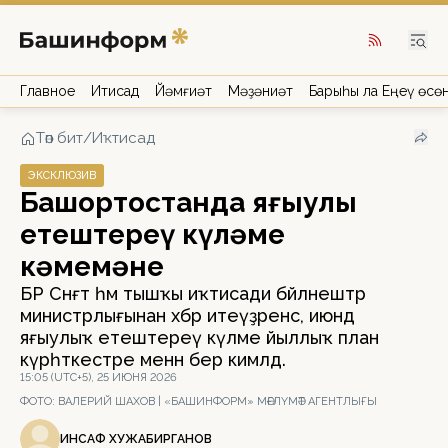
Главное
Иҡтисад
Йәмғиәт
Мәҙәниәт
Барыһы ла Еңеү өсө
Төп бит
/
Иҡтисад
ЭКСКЛЮЗИВ
Башҡортостанда яғыулыҡ
етештереү күләме
кәмемәне
БР Сәнәғәт һәм тышҡы иҡтисади бәйләнештәр
министрлығынан хәбәр итеүҙәренсә, июндә
яғыулыҡ етештереү күләме йыллыҡ план
күрһәткестәре менән бер кимәлдә.
15:05 (UTC+5), 25 ИЮНЯ 2026
ФОТО:
ВАЛЕРИЙ ШАХОВ | «БАШИНФОРМ» МӘҒЛҮМӘТ АГЕНТЛЫҒЫ
ИНСАФ ХУЖАБИРГАНОВ