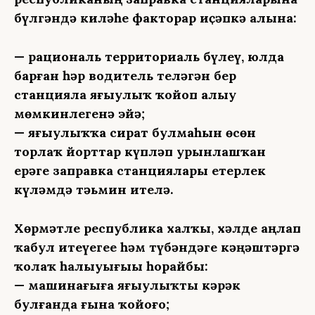
бүлгәндә киләһе факторҙар иҫәпкә алына:
— рациональ территориаль бүлеү, юлда
барған һәр водитель теләгән бер
станцияла яғыулыҡ ҡойоп алыу
мөмкинлегенә эйә;
— яғыулыҡҡа сират булмаһын өсөн
торлаҡ йорттар күпләп урынлашҡан
ерҙәге заправка станциялары етерлек
күләмдә тәьмин ителә.
Хөрмәтле республика халҡы, хәлде аңлап
ҡабул итеүегеҙҙе һәм түбәндәге кәңәштәргә
ҡолаҡ һалыуығыҙҙы һорайбыҙ:
— машинағыҙға яғыулыҡты кәрәк
булғанда ғына ҡойоғоҙ;