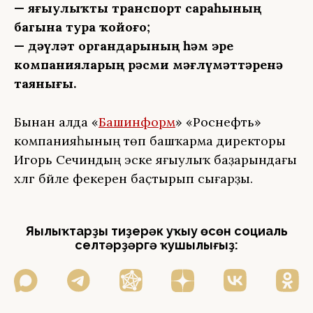
— яғыулыҡты транспорт сараһының
багына тура ҡойоғоҙ;
— дәүләт органдарының һәм эре
компанияларҙың рәсми мәғлүмәттәренә
таянығыҙ.
Бынан алда «
Башинформ
» «Роснефть»
компанияһының төп башҡарма директоры
Игорь Сечиндың эске яғыулыҡ баҙарындағы
хәлгә бәйле фекерен баҫтырып сығарҙы.
Яңылыҡтарҙы тиҙерәк уҡыу өсөн социаль
селтәрҙәргә ҡушылығыҙ: