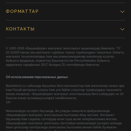
ФОРМАТТАР
КОНТАКТЫ
© 1992-2026 «Башинформ» мәғлүмәт агентлығы» акционерҙар йәмғиәте. ТУ
02-01609 һанлы киң мәғлүмәт сараһын теркәү тураһындағы таныҡлыҡ Элемтә,
мәғлүмәт технологиялары һәм киң коммуникациялар өлкәһендә күҙәтеү
буйынса федераль хеҙмәттең Башҡортостан Республикаһы буйынса
идаралығы тарафынан 2017 йылдың 25 сентябрендә бирелгән.
Об использовании персональных данных
Bashinform.ru сайтында баҫылған бөтә мәғлүмәттәр һәм мәҡәләләр халыҡ-ара
һәм Рәсәй авторлыҡ хоҡуғы һәм уға бәйле хоҡуҡтар тураһындағы ҡануниәте
менән яҡланған. «Башинформ» мәғлүмәт агентлығының бөтә хәбәрҙәре лә 18
йәштән өлкән ҡулланыусыларға тәғәйенләнгән.
18+
Мәҡәләләрҙе күсереп баҫҡанда, йә уларҙы өлөшләтә файҙаланғанда
«Башинформ» мәғлүмәт агентлығына һылтанма яһау мотлаҡ. Интернет-
баҫмалар һәм социаль селтәрҙәр өсөн тура актив гиперһылтанма мотлаҡ.
«Башинформ» мәғлүмәт агентлығы логотибын мәҡәләләрҙе күсереп алғанда
йәки цитаталар килтергәндә агентлыҡҡа һылтанма менән бәйле булмаған