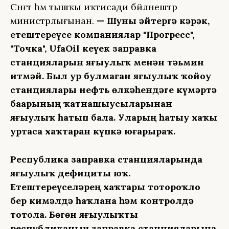
Сәнәғәт һәм тышҡы иҡтисади бәйләнештәр
министрлығынан.
— Шуны әйтергә кәрәк,
етештереүсе компаниялар "Прогресс",
"Точка", UfaOil кеүек заправка
станцияларын яғыулыҡ менән тәьмин
итмәй. Был ҙур булмаған яғыулыҡ ҡойоу
станциялары нефть өлкәһендәге күмәртә
баҙарының ҡатнашыусыларынан
яғыулыҡ һатып бала. Уларҙың һатыу хаҡы
уртаса хаҡтарҙан күпкә юғарыраҡ.
Республика заправка станцияларында
яғыулыҡ дефициты юҡ.
Етештереүселәрҙең хаҡтары тотороҡло
бер кимәлдә һаҡлана һәм контролдә
тотола. Бөгөн яғыулыҡты
республиканың заправка станцияларына