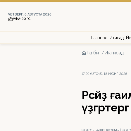
ЧЕТВЕРГ, 6 АВГУСТА 2026
УФА
+20 °С
Главное
Иҡтисад
Йә
Төп бит
/
Иҡтисад
17:29 (UTC+5), 18 ИЮНЯ 2026
Рәсәйҙә ғ
үҙгәртер
ФОТО:
«БАШИНФОРМ» | ФОТО