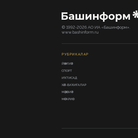
© 1992-2026 АО ИА «Башинформ».
www.bashinform.ru
РУБРИКАЛАР
ЙӘМҒИӘТ
СПОРТ
ИҠТИСАД
ХӘЛ-ВАҠИҒАЛАР
МӘҘӘНИӘТ
МӘҒАРИФ