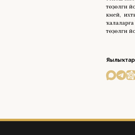
төҙөлгән й
кәмей, ә и
ҡалаларға 
төҙөлгән й
Яңылыҡтар