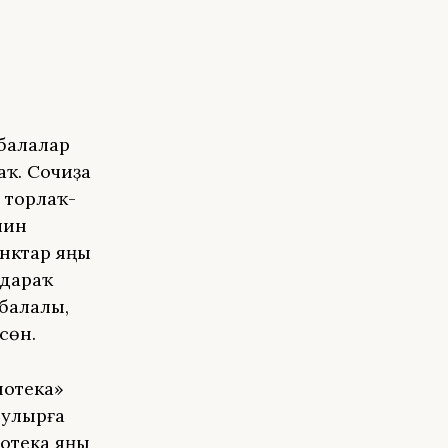
 балалар
аҡ. Сочиҙа
м торлаҡ-
шин
анктар яңы
лдараҡ
 балалы,
сөн.
ипотека»
 булырға
потека яңы