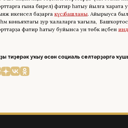
орттарға ғына бирелә) фатир һатыу йылға ҡарата 
хтыяж икенсел баҙарға
күсә башланы
. Айырыуса бы
һәм көньяҡтағы ҙур ҡалаларға ҡағыла, ә Башҡорто
орттарҙа фатир һатыу буйынса ун төбәк иҫәбенә
инд
ҙы тиҙерәк уҡыу өсөн социаль селтәрҙәргә ҡуш