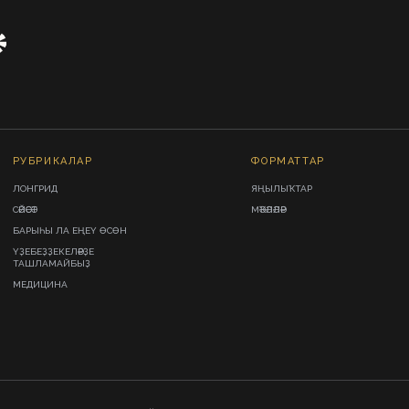
РУБРИКАЛАР
ФОРМАТТАР
ЛОНГРИД
ЯҢЫЛЫҠТАР
СӘЙӘСӘТ
МӘҠӘЛӘЛӘР
БАРЫҺЫ ЛА ЕҢЕҮ ӨСӨН
ҮҘЕБЕҘҘЕКЕЛӘРҘЕ
ТАШЛАМАЙБЫҘ
МЕДИЦИНА