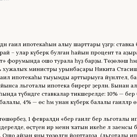
июлдән ғаилә ипотекаһын алыу шарттары үҙгәрә: ставка
рай – улар күберәк булған һайын процент та аҙыр
әкәт» форумында ошо турала һүҙ барҙы. Төҙөлөш һә
ь хужалыҡ министры урынбаҫары Никита Стаси
, ғаилә ипотекаһы тыуымды арттырыуға йүнәлтелә, б
буйынса льготалы ипотека бирергә әҙерләнә. Бынан а
аһында түбәндәге ставкалар тикшерелде: 10% — бер
алалы, 4% — өс һәм унан күберәк балалы ғаиләләр ө
ә төшөрәбеҙ, 1 февралдән «бер ғаиләгә бер льготалы 
ндерелде, өҫтәүенә ир менән ҡатын икеһе лә заемсы
. Ошо айҙан яңы төҙөлгән йорттарҙа (льготалы и