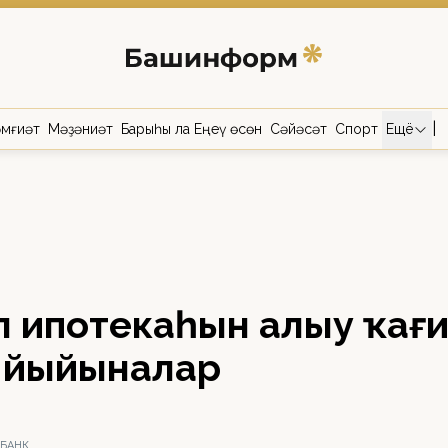
|
мғиәт
Мәҙәниәт
Барыһы ла Еңеү өсөн
Сәйәсәт
Спорт
Ещё
аилә ипотекаһын алыу ҡағи
гә йыйыналар
БАНК