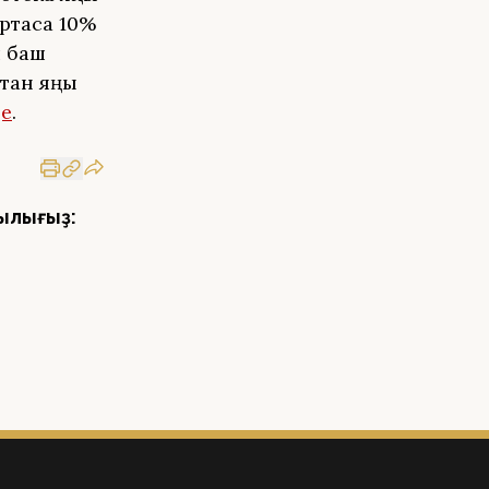
уртаса 10%
л баш
стан яңы
е
.
ылығыҙ: