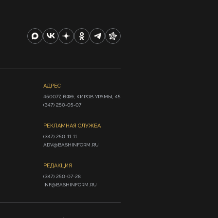
АДРЕС
450077, ӨФӨ, КИРОВ УРАМЫ, 45

(347) 250-05-07
РЕКЛАМНАЯ СЛУЖБА
(347) 250-11-11

ADV@BASHINFORM.RU
РЕДАКЦИЯ
(347) 250-07-28

INF@BASHINFORM.RU