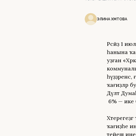
ЭЛИНА ӘХМӘТОВА
Рәсәйҙә 1 
һанына ҡа
уҙған «Хәр
коммунал
һүҙҙәренсә
ҡағиҙәләр 
Дәүләт Дум
6% — ике б
Хәтерегеҙг
ҡағиҙәһе и
тейеш ине