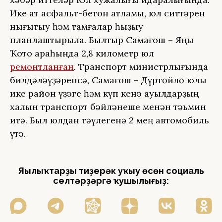
Ике ҡат асфальт-бетон ҡатламы, юл ситтәрен
нығытыу һәм тамғалар һыҙыу
планлаштырыла. Былтыр Саҡмағош – Яңы
Ҡото араһында 2,8 километр юл
ремонтланған
. Транспорт министрлығында
билдәләүҙәренсә, Саҡмағош – Дүртөйлө юлы
ике район үҙәге һәм күп кенә ауылдарҙың
халҡын транспорт бәйләнеше менән тәьмин
итә. Был юлдан тәүлегенә 2 мең автомобиль
үтә.
Яңылыҡтарҙы тиҙерәк уҡыу өсөн социаль
селтәрҙәргә ҡушылығыҙ: