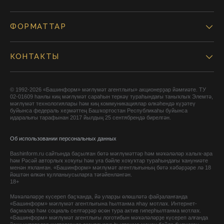
ФОРМАТТАР
КОНТАКТЫ
© 1992-2026 «Башинформ» мәғлүмәт агентлығы» акционерҙар йәмғиәте. ТУ
02-01609 һанлы киң мәғлүмәт сараһын теркәү тураһындағы таныҡлыҡ Элемтә,
мәғлүмәт технологиялары һәм киң коммуникациялар өлкәһендә күҙәтеү
буйынса федераль хеҙмәттең Башҡортостан Республикаһы буйынса
идаралығы тарафынан 2017 йылдың 25 сентябрендә бирелгән.
Об использовании персональных данных
Bashinform.ru сайтында баҫылған бөтә мәғлүмәттәр һәм мәҡәләләр халыҡ-ара
һәм Рәсәй авторлыҡ хоҡуғы һәм уға бәйле хоҡуҡтар тураһындағы ҡануниәте
менән яҡланған. «Башинформ» мәғлүмәт агентлығының бөтә хәбәрҙәре лә 18
йәштән өлкән ҡулланыусыларға тәғәйенләнгән.
18+
Мәҡәләләрҙе күсереп баҫҡанда, йә уларҙы өлөшләтә файҙаланғанда
«Башинформ» мәғлүмәт агентлығына һылтанма яһау мотлаҡ. Интернет-
баҫмалар һәм социаль селтәрҙәр өсөн тура актив гиперһылтанма мотлаҡ.
«Башинформ» мәғлүмәт агентлығы логотибын мәҡәләләрҙе күсереп алғанда