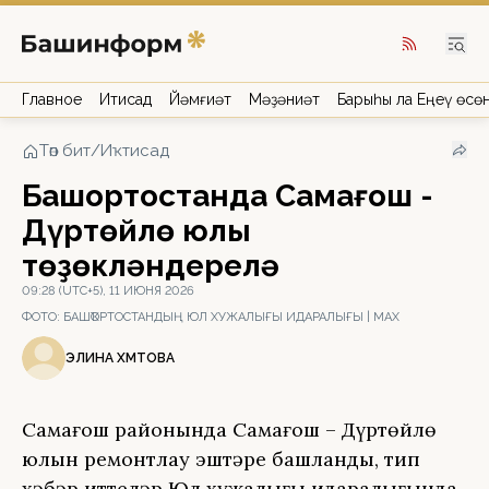
Главное
Иҡтисад
Йәмғиәт
Мәҙәниәт
Барыһы ла Еңеү өсө
Төп бит
/
Иҡтисад
Башҡортостанда Саҡмағош -
Дүртөйлө юлы
төҙөкләндерелә
09:28 (UTC+5), 11 ИЮНЯ 2026
ФОТО:
БАШҠОРТОСТАНДЫҢ ЮЛ ХУЖАЛЫҒЫ ИДАРАЛЫҒЫ | МАХ
ЭЛИНА ӘХМӘТОВА
Саҡмағош районында Саҡмағош – Дүртөйлө
юлын ремонтлау эштәре башланды, тип
хәбәр иттеләр Юл хужалығы идаралығында.