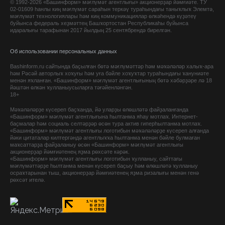
© 1992-2026 «Башинформ» мәғлүмәт агентлығы» акционерҙар йәмғиәте. ТУ
02-01609 һанлы киң мәғлүмәт сараһын теркәү тураһындағы таныҡлыҡ Элемтә,
мәғлүмәт технологиялары һәм киң коммуникациялар өлкәһендә күҙәтеү
буйынса федераль хеҙмәттең Башҡортостан Республикаһы буйынса
идаралығы тарафынан 2017 йылдың 25 сентябрендә бирелгән.
Об использовании персональных данных
Bashinform.ru сайтында баҫылған бөтә мәғлүмәттәр һәм мәҡәләләр халыҡ-ара
һәм Рәсәй авторлыҡ хоҡуғы һәм уға бәйле хоҡуҡтар тураһындағы ҡануниәте
менән яҡланған. «Башинформ» мәғлүмәт агентлығының бөтә хәбәрҙәре лә 18
йәштән өлкән ҡулланыусыларға тәғәйенләнгән.
18+
Мәҡәләләрҙе күсереп баҫҡанда, йә уларҙы өлөшләтә файҙаланғанда
«Башинформ» мәғлүмәт агентлығына һылтанма яһау мотлаҡ. Интернет-
баҫмалар һәм социаль селтәрҙәр өсөн тура актив гиперһылтанма мотлаҡ.
«Башинформ» мәғлүмәт агентлығы логотибын мәҡәләләрҙе күсереп алғанда
йәки цитаталар килтергәндә агентлыҡҡа һылтанма менән бәйле булмаған
маҡсаттарҙа файҙаланыу өсөн «Башинформ» мәғлүмәт агентлығы
акционерҙар йәмғиәтенең яҙма рөхсәте кәрәк.
«Башинформ» мәғлүмәт агентлығы логотибын ҡулланыу, сайттағы
мәғлүмәттәрҙе һылтанма менән күсереп баҫыу һәм өлөшләтә ҡулланыу
осраҡтарынан тыш, акционерҙар йәмғиәтенең яҙма ризалығы менән генә
рөхсәт ителә.