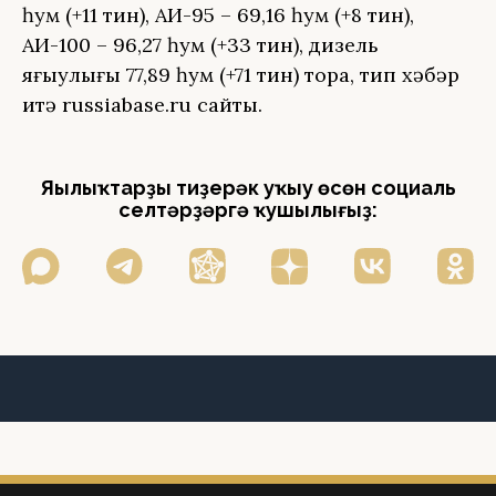
һум (+11 тин), АИ-95 – 69,16 һум (+8 тин),
АИ-100 – 96,27 һум (+33 тин), дизель
яғыулығы 77,89 һум (+71 тин) тора, тип хәбәр
итә russiabase.ru сайты.
Яңылыҡтарҙы тиҙерәк уҡыу өсөн социаль
селтәрҙәргә ҡушылығыҙ: