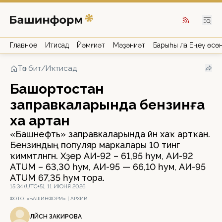
Главное
Иҡтисад
Йәмғиәт
Мәҙәниәт
Барыһы ла Еңеү өсө
Төп бит
/
Иҡтисад
Башҡортостан
заправкаларында бензинға
хаҡ артҡан
«Башнефть» заправкаларында йәнә хаҡ артҡан.
Бензиндың популяр маркалары 10 тингә
ҡиммәтләнгән. Хәҙер АИ-92 – 61,95 һум, АИ-92
ATUM – 63,30 һум, АИ-95 — 66,10 һум, АИ-95
ATUM 67,35 һум тора.
15:34 (UTC+5), 11 ИЮНЯ 2026
ФОТО:
«БАШИНФОРМ» | АРХИВ
ЛӘЙСӘН ЗАКИРОВА