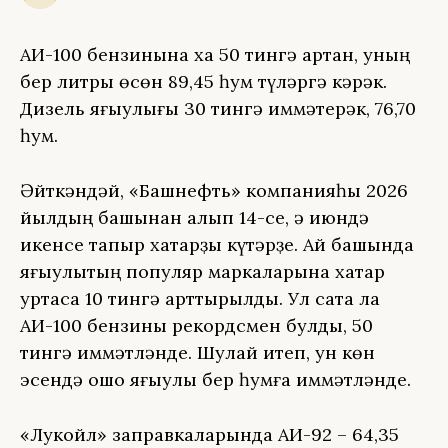
АИ-100 бензинына хаҡ 50 тингә артҡан, уның
бер литры өсөн 89,45 һум түләргә кәрәк.
Дизель яғыулығы 30 тингә ҡиммәтерәк, 76,70
һум.
Әйткәндәй, «Башнефть» компанияһы 2026
йылдың башынан алып 14-се, ә июндә
икенсе тапҡыр хаҡтарҙы күтәрҙе. Ай башында
яғыулыҡтың популяр маркаларына хаҡтар
уртаса 10 тингә арттырылды. Ул саҡта ла
АИ-100 бензины рекордсмен булды, 50
тингә ҡиммәтләнде. Шулай итеп, ун көн
эсендә ошо яғыулыҡ бер һумға ҡиммәтләнде.
«Лукойл» заправкаларында АИ-92 – 64,35