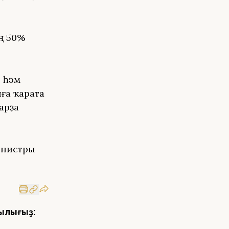
ң 50%
 һәм
йға ҡарата
тарҙа
инистры
ылығыҙ: