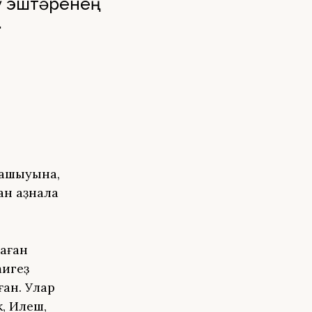
ү эштәренең
.
 ашыуына,
ан аҙнала
аған
һигеҙ
ан. Улар
, Илеш,