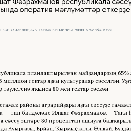
ат Фәзрахманов республикала сәсе
ында оператив мәғлүмәттәр еткерҙе
 БАШҠОРТОСТАНДЫҢ АУЫЛ ХУЖАЛЫҒЫ МИНИСТРЛЫҒЫ. АРХИВ ФОТОҺЫ
еспубликала планлаштырылған майҙандарҙың 65%
6 миллион гектар яҙғы культуралар сәселгән. Уҙғ
р тәүлегенә яҡынса 80 мең гектар сәскән.
етамаҡ районы аграрийҙары яҙғы сәсеүҙе тамамл
к, — тип билдәләне Илшат Фәзрахманов. — Тағы 
а сәсеү эштәре 80 проценттан ашыуға башҡарылғ
да Ауырғазы, Бөрйән, Ҡырмыҫҡалы, Әлшәй, Бүздәк