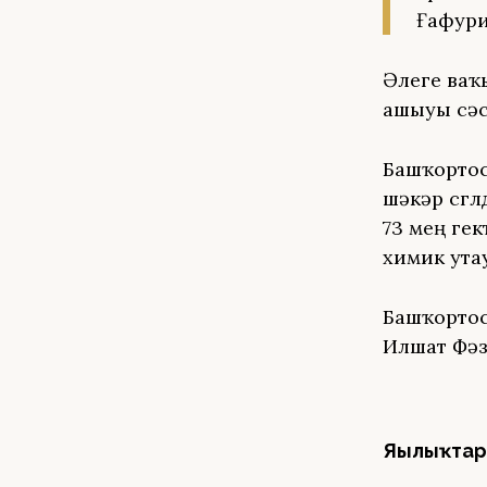
Ғафури
Әлеге ваҡ
ашыуы сәс
Башҡортос
шәкәр сөгө
73 мең гек
химик утау
Башҡортос
Илшат Фәз
Яңылыҡтар