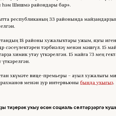
 һәм Шишмә райондары бар».
ытта республиканың 33 районында майҙандарҙы
елгән.
тандың 18 районы хужалыҡтары ужым, яҙғы иген
лдөрө сәсеүлектәрен тәрбиәләү менән мәшғүл. 15 ма
тарҙа химик утау үткәрелгән. 15 майға 73 мең гек
 үткәрелгән.
тан хөкүмәте вице-премьеры – ауыл хужалығы м
рахманов менән ҙур интервьюны
бында уҡығыҙ
.
ҙы тиҙерәк уҡыу өсөн социаль селтәрҙәргә ҡуш