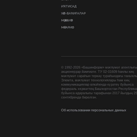
ИҠТИСАД
ХӘЛ-ВАҠИҒАЛАР
МӘҘӘНИӘТ
МӘҒАРИФ
© 1992-2026 «Башинформ» мәғлүмәт агентлығ
акционерҙар йәмғиәте. ТУ 02-01609 һанлы киң
мәғлүмәт сараһын теркәү тураһындағы таныҡл
Элемтә, мәғлүмәт технологиялары һәм киң
коммуникациялар өлкәһендә күҙәтеү буйынса
федераль хеҙмәттең Башҡортостан Республик
буйынса идаралығы тарафынан 2017 йылдың 2
сентябрендә бирелгән.
Об использовании персональных данных