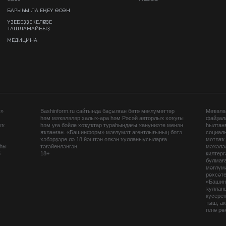
БАРЫҺЫ ЛА ЕҢЕҮ ӨСӨН
ҮҘЕБЕҘҘЕКЕЛӘРҘЕ
ТАШЛАМАЙБЫҘ
МЕДИЦИНА
ы»
Bashinform.ru сайтында баҫылған бөтә мәғлүмәттәр
Мәҡәләл
һәм мәҡәләләр халыҡ-ара һәм Рәсәй авторлыҡ хоҡуғы
файҙал
ыҡ
һәм уға бәйле хоҡуҡтар тураһындағы ҡануниәте менән
һылтан
яҡланған. «Башинформ» мәғлүмәт агентлығының бөтә
социаль
хәбәрҙәре лә 18 йәштән өлкән ҡулланыусыларға
мотлаҡ
аһы
тәғәйенләнгән.
мәҡәләл
5
18+
килтер
булмағ
мәғлүмә
рөхсәте
«Башин
ҡуллан
күсере
тыш, а
генә рө