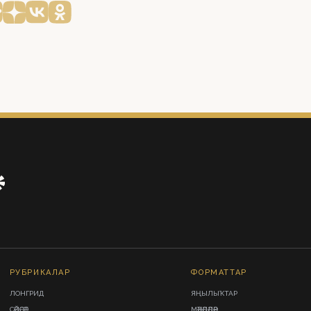
РУБРИКАЛАР
ФОРМАТТАР
ЛОНГРИД
ЯҢЫЛЫҠТАР
СӘЙӘСӘТ
МӘҠӘЛӘЛӘР