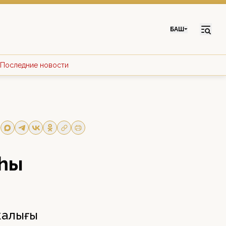
БАШ
Последние новости
яһы
жалығы