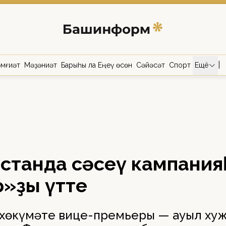
|
мғиәт
Мәҙәниәт
Барыһы ла Еңеү өсөн
Сәйәсәт
Спорт
Ещё
останда сәсеү кампани
р»ҙы үтте
 хөкүмәте вице-премьеры — ауыл ху