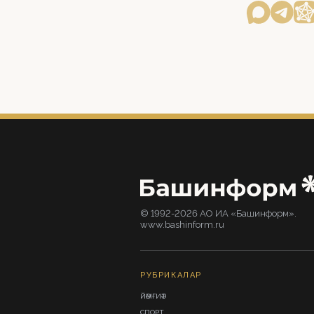
© 1992-2026 АО ИА «Башинформ».
www.bashinform.ru
РУБРИКАЛАР
ЙӘМҒИӘТ
СПОРТ