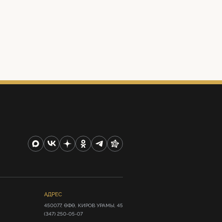
АДРЕС
450077, ӨФӨ, КИРОВ УРАМЫ, 45

(347) 250-05-07