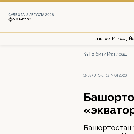
СУББОТА, 8 АВГУСТА 2026
УФА
+27 °С
Главное
Иҡтисад
Йә
Төп бит
/
Иҡтисад
15:58 (UTC+5), 18 МАЯ 2026
Башҡорт
«эквато
Башҡортостан