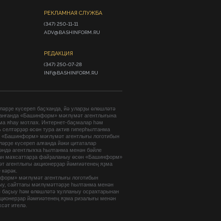
РЕКЛАМНАЯ СЛУЖБА
(347) 250-11-11

ADV@BASHINFORM.RU
РЕДАКЦИЯ
(347) 250-07-28

INF@BASHINFORM.RU
әрҙе күсереп баҫҡанда, йә уларҙы өлөшләтә
анғанда «Башинформ» мәғлүмәт агентлығына
ма яһау мотлаҡ. Интернет-баҫмалар һәм
 селтәрҙәр өсөн тура актив гиперһылтанма
. «Башинформ» мәғлүмәт агентлығы логотибын
әрҙе күсереп алғанда йәки цитаталар
гәндә агентлыҡҡа һылтанма менән бәйле
ан маҡсаттарҙа файҙаланыу өсөн «Башинформ»
т агентлығы акционерҙар йәмғиәтенең яҙма
 кәрәк.
форм» мәғлүмәт агентлығы логотибын
ыу, сайттағы мәғлүмәттәрҙе һылтанма менән
п баҫыу һәм өлөшләтә ҡулланыу осраҡтарынан
кционерҙар йәмғиәтенең яҙма ризалығы менән
хсәт ителә.