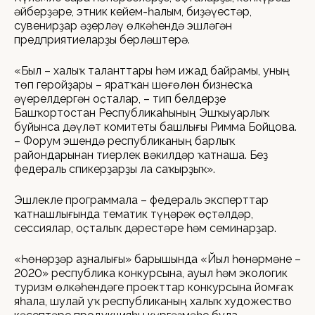
әйберҙәре, этник кейем-һалым, биҙәүестәр,
сувенирҙар әҙерләү өлкәһендә эшләгән
предприятиеларҙы берләштерә.
«Был – халыҡ таланттары һәм ижад байрамы, уның
төп геройҙары – яратҡан шөғөлөн бизнесҡа
әүерелдергән оҫталар, – тип белдерҙе
Башҡортостан Республикаһының Эшҡыуарлыҡ
буйынса дәүләт комитеты башлығы Римма Бойцова.
– Форум эшендә республиканың барлыҡ
райондарынан тиерлек вәкилдәр ҡатнаша. Беҙ
федераль спикерҙарҙы ла саҡырҙыҡ».
Эшлекле программала – федераль эксперттар
ҡатнашлығында тематик түңәрәк өҫтәлдәр,
сессиялар, оҫталыҡ дәрестәре һәм семинарҙар.
«Һөнәрҙәр аҙналығы» барышында «Йыл һөнәрмәне –
2020» республика конкурсына, ауыл һәм экологик
туризм өлкәһендәге проекттар конкурсына йомғаҡ
яһала, шулай уҡ республиканың халыҡ художество