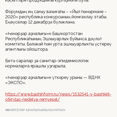
кәсептәре продукцияһы күргәҙмәһе була.
Форумдың иң сағыу ваҡиғаһы – «Йыл һөнәрмәне –
2020» республика конкурсының йомғаҡлау этабы.
Еңеүселәр 12 декабрҙә бүләкләнә.
«Һөнәрҙәр аҙналығы»н Башҡортостан
Республикаһының Эшҡыуарлыҡ буйынса дәүләт
комитеты, Бәләкәй һәм урта эшҡыуарлыҡты үҫтереү
агентлығы ойоштора.
Бөтә саралар ҙа санитар-эпидемиологик
нормаларға ярашлы уҙғарыла.
«Һөнәрҙәр аҙналығы»н үткәреү урыны — ВДНХ
«ЭКСПО».
https://www.bashinform.ru/news/1532541-v-bashkirii-
otkrylas-nedelya-remyesel/
#ҺӨНӘРСЕЛӘР АҘНАЛЫҒЫ
#ЭШҠЫУАРЛЫҠ