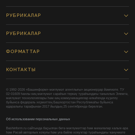
РУБРИКАЛАР
РУБРИКАЛАР
ФОРМАТТАР
КОНТАКТЫ
© 1992-2026 «Башинформ» мәғлүмәт агентлығы» акционерҙар йәмғиәте. ТУ
02-01609 һанлы киң мәғлүмәт сараһын теркәү тураһындағы таныҡлыҡ Элемтә,
мәғлүмәт технологиялары һәм киң коммуникациялар өлкәһендә күҙәтеү
буйынса федераль хеҙмәттең Башҡортостан Республикаһы буйынса
идаралығы тарафынан 2017 йылдың 25 сентябрендә бирелгән.
Об использовании персональных данных
Bashinform.ru сайтында баҫылған бөтә мәғлүмәттәр һәм мәҡәләләр халыҡ-ара
һәм Рәсәй авторлыҡ хоҡуғы һәм уға бәйле хоҡуҡтар тураһындағы ҡануниәте