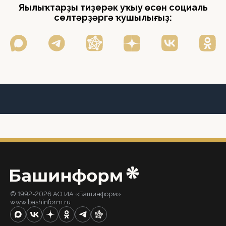
Яңылыҡтарҙы тиҙерәк уҡыу өсөн социаль
селтәрҙәргә ҡушылығыҙ:
© 1992-2026 АО ИА «Башинформ».
www.bashinform.ru