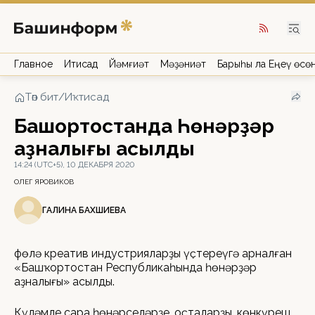
Главное
Иҡтисад
Йәмғиәт
Мәҙәниәт
Барыһы ла Еңеү өсө
Төп бит
/
Иҡтисад
Башҡортостанда Һөнәрҙәр
аҙналығы асылды
14:24 (UTC+5), 10 ДЕКАБРЯ 2020
ОЛЕГ ЯРОВИКОВ
ГАЛИНА БАХШИЕВА
Өфөлә креатив индустрияларҙы үҫтереүгә арналған
«Башҡортостан Республикаһында һөнәрҙәр
аҙналығы» асылды.
Күләмле сара һөнәрселәрҙе, оҫталарҙы, көнкүреш