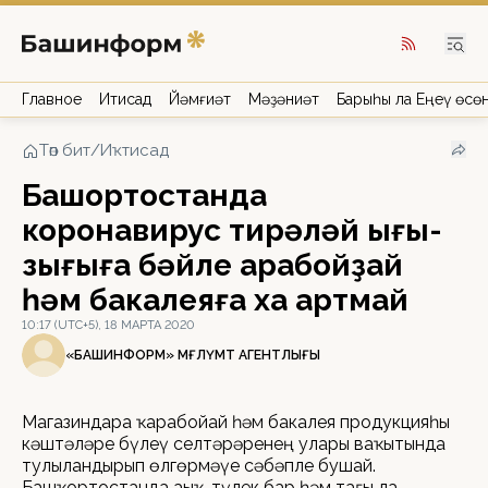
Главное
Иҡтисад
Йәмғиәт
Мәҙәниәт
Барыһы ла Еңеү өсө
Төп бит
/
Иҡтисад
Башҡортостанда
коронавирус тирәләй ығы-
зығыға бәйле ҡарабойҙай
һәм бакалеяға хаҡ артмай
10:17 (UTC+5), 18 МАРТА 2020
«БАШИНФОРМ» МӘҒЛҮМӘТ АГЕНТЛЫҒЫ
Магазиндарҙа ҡарабойҙай һәм бакалея продукцияһы
кәштәләре бүлеү селтәрҙәренең уларҙы ваҡытында
тулыландырып өлгөрмәүе сәбәпле бушай.
Башҡортостанда аҙыҡ-түлек бар һәм тағы ла