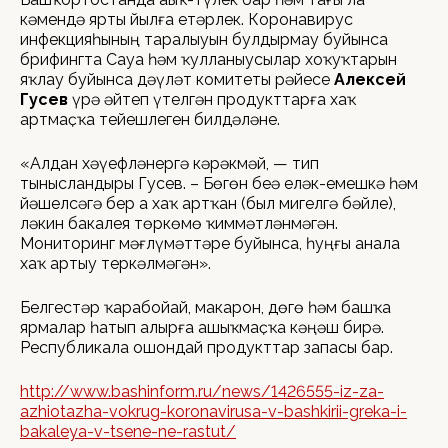
кәмендә ярты йылға етәрлек. Коронавирус
инфекцияһының таралыуын булдырмау буйынса
брифингта Сауҙа һәм ҡулланыусылар хоҡуҡтарын
яҡлау буйынса дәүләт комитеты рәйесе
Алексей
Гусев
үрҙә әйтеп үтелгән продукттарға хаҡ
артмаҫҡа тейешлеген билдәләне.
«Алдан хәүефләнергә кәрәкмәй, — тип
тынысландырҙы Гусев. – Бөгөн беҙҙә еләк-емешкә һәм
йәшелсәгә бер аҙ хаҡ артҡан (был миҙгелгә бәйле),
ләкин бакалея төркөмө ҡиммәтләнмәгән.
Мониторинг мәғлүмәттәре буйынса, һуңғы аҙнала
хаҡ артыу теркәлмәгән».
Белгестәр ҡарабойҙай, макарон, дөгө һәм башҡа
ярмалар һатып алырға ашыҡмаҫҡа кәңәш бирә.
Республикала ошондай продукттар запасы бар.
http://www.bashinform.ru/news/1426555-iz-za-
azhiotazha-vokrug-koronavirusa-v-bashkirii-greka-i-
bakaleya-v-tsene-ne-rastut/