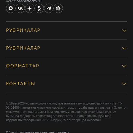
www.bashinform.ru
РУБРИКАЛАР
РУБРИКАЛАР
ФОРМАТТАР
КОНТАКТЫ
© 1992-2026 «Башинформ» мәғлүмәт агентлығы» акционерҙар йәмғиәте. ТУ
02-01609 һанлы киң мәғлүмәт сараһын теркәү тураһындағы таныҡлыҡ Элемтә,
мәғлүмәт технологиялары һәм киң коммуникациялар өлкәһендә күҙәтеү
буйынса федераль хеҙмәттең Башҡортостан Республикаһы буйынса
идаралығы тарафынан 2017 йылдың 25 сентябрендә бирелгән.
Об использовании персональных данных