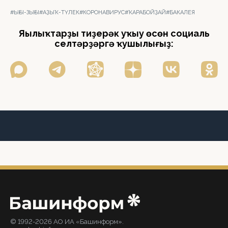
#ЫҒЫ-ЗЫҒЫ
#АҘЫҠ-ТҮЛЕК
#КОРОНАВИРУС
#ҠАРАБОЙҘАЙ
#БАКАЛЕЯ
Яңылыҡтарҙы тиҙерәк уҡыу өсөн социаль
селтәрҙәргә ҡушылығыҙ:
© 1992-2026 АО ИА «Башинформ».