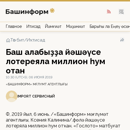
Главное
Иҡтисад
Йәмғиәт
Мәҙәниәт
Барыһы ла Еңеү өсө
Төп бит
/
Иҡтисад
Баш ҡалабыҙҙа йәшәүсе
лотереяла миллион һум
отҡан
10:30 (UTC+5), 06 ИЮНЯ 2019
«БАШИНФОРМ» МӘҒЛҮМӘТ АГЕНТЛЫҒЫ
IMPORT СЕРВИСНЫЙ
ӨФӨ, 2019 йыл, 6 июнь. /«Башинформ» мәғлүмәт
агентлығы, Ксения Калинина/.Өфөлә йәшәүсе
лотеряла миллион һум отҡан. «Гослото» матбуғат