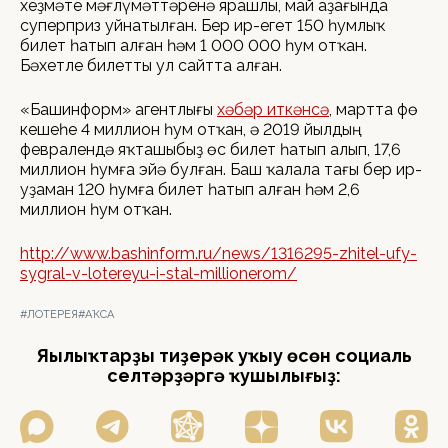
хеҙмәте мәғлүмәттәренә ярашлы, май аҙағында
суперприз уйнатылған. Бер ир-егет 150 һумлыҡ
билет һатып алған һәм 1 000 000 һум отҡан.
Бәхетле билетты ул сайтта алған.
«Башинформ» агентлығы
хәбәр иткәнсә
, мартта Өфө
кешеһе 4 миллион һум отҡан, ә 2019 йылдың
февралендә яҡташыбыҙ өс билет һатып алып, 17,6
миллион һумға эйә булған. Баш ҡалала тағы бер ир-
уҙаман 120 һумға билет һатып алған һәм 2,6
миллион һум отҡан.
http://www.bashinform.ru/news/1316295-zhitel-ufy-
sygral-v-lotereyu-i-stal-millionerom/
#ЛОТЕРЕЯ
#АҠСА
Яңылыҡтарҙы тиҙерәк уҡыу өсөн социаль
селтәрҙәргә ҡушылығыҙ: