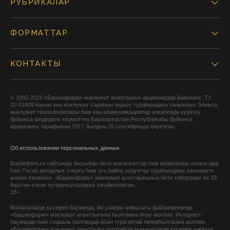
РУБРИКАЛАР
ФОРМАТТАР
КОНТАКТЫ
© 1992-2026 «Башинформ» мәғлүмәт агентлығы» акционерҙар йәмғиәте. ТУ
02-01609 һанлы киң мәғлүмәт сараһын теркәү тураһындағы таныҡлыҡ Элемтә,
мәғлүмәт технологиялары һәм киң коммуникациялар өлкәһендә күҙәтеү
буйынса федераль хеҙмәттең Башҡортостан Республикаһы буйынса
идаралығы тарафынан 2017 йылдың 25 сентябрендә бирелгән.
Об использовании персональных данных
Bashinform.ru сайтында баҫылған бөтә мәғлүмәттәр һәм мәҡәләләр халыҡ-ара
һәм Рәсәй авторлыҡ хоҡуғы һәм уға бәйле хоҡуҡтар тураһындағы ҡануниәте
менән яҡланған. «Башинформ» мәғлүмәт агентлығының бөтә хәбәрҙәре лә 18
йәштән өлкән ҡулланыусыларға тәғәйенләнгән.
18+
Мәҡәләләрҙе күсереп баҫҡанда, йә уларҙы өлөшләтә файҙаланғанда
«Башинформ» мәғлүмәт агентлығына һылтанма яһау мотлаҡ. Интернет-
баҫмалар һәм социаль селтәрҙәр өсөн тура актив гиперһылтанма мотлаҡ.
«Башинформ» мәғлүмәт агентлығы логотибын мәҡәләләрҙе күсереп алғанда