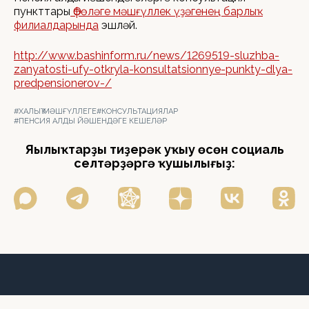
пункттары
Өфөләге мәшғүллек үҙәгенең барлыҡ
филиалдарында
эшләй.
http://www.bashinform.ru/news/1269519-sluzhba-
zanyatosti-ufy-otkryla-konsultatsionnye-punkty-dlya-
predpensionerov-/
#ХАЛЫҠ МӘШҒҮЛЛЕГЕ
#КОНСУЛЬТАЦИЯЛАР
#ПЕНСИЯ АЛДЫ ЙӘШЕНДӘГЕ КЕШЕЛӘР
Яңылыҡтарҙы тиҙерәк уҡыу өсөн социаль
селтәрҙәргә ҡушылығыҙ: