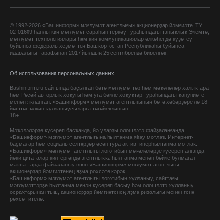
© 1992-2026 «Башинформ» мәғлүмәт агентлығы» акционерҙар йәмғиәте. ТУ
02-01609 һанлы киң мәғлүмәт сараһын теркәү тураһындағы таныҡлыҡ Элемтә,
мәғлүмәт технологиялары һәм киң коммуникациялар өлкәһендә күҙәтеү
буйынса федераль хеҙмәттең Башҡортостан Республикаһы буйынса
идаралығы тарафынан 2017 йылдың 25 сентябрендә бирелгән.
Об использовании персональных данных
Bashinform.ru сайтында баҫылған бөтә мәғлүмәттәр һәм мәҡәләләр халыҡ-ара
һәм Рәсәй авторлыҡ хоҡуғы һәм уға бәйле хоҡуҡтар тураһындағы ҡануниәте
менән яҡланған. «Башинформ» мәғлүмәт агентлығының бөтә хәбәрҙәре лә 18
йәштән өлкән ҡулланыусыларға тәғәйенләнгән.
18+
Мәҡәләләрҙе күсереп баҫҡанда, йә уларҙы өлөшләтә файҙаланғанда
«Башинформ» мәғлүмәт агентлығына һылтанма яһау мотлаҡ. Интернет-
баҫмалар һәм социаль селтәрҙәр өсөн тура актив гиперһылтанма мотлаҡ.
«Башинформ» мәғлүмәт агентлығы логотибын мәҡәләләрҙе күсереп алғанда
йәки цитаталар килтергәндә агентлыҡҡа һылтанма менән бәйле булмаған
маҡсаттарҙа файҙаланыу өсөн «Башинформ» мәғлүмәт агентлығы
акционерҙар йәмғиәтенең яҙма рөхсәте кәрәк.
«Башинформ» мәғлүмәт агентлығы логотибын ҡулланыу, сайттағы
мәғлүмәттәрҙе һылтанма менән күсереп баҫыу һәм өлөшләтә ҡулланыу
осраҡтарынан тыш, акционерҙар йәмғиәтенең яҙма ризалығы менән генә
рөхсәт ителә.