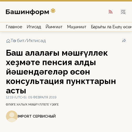
Главное
Иҡтисад
Йәмғиәт
Мәҙәниәт
Барыһы ла Еңеү өсө
Төп бит
/
Иҡтисад
Баш ҡалалағы мәшғүллек
хеҙмәте пенсия алды
йәшендәгеләр өсөн
консультация пункттарын
асты
12:19 (UTC+5), 05 ФЕВРАЛЯ 2019
ӨФӨЛӘГЕ ХАЛЫҠ МӘШҒҮЛЛЕГЕ ҮҘӘГЕ
IMPORT СЕРВИСНЫЙ