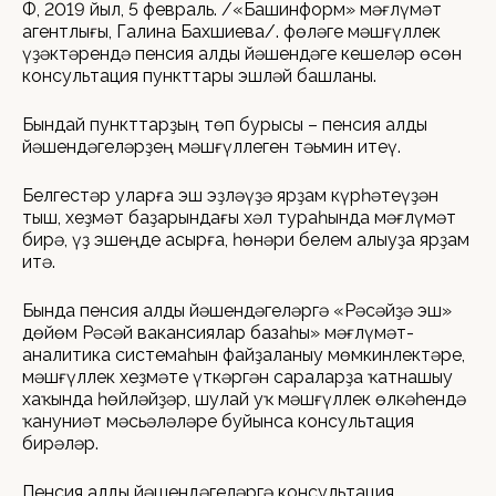
ӨФӨ, 2019 йыл, 5 февраль. /«Башинформ» мәғлүмәт
агентлығы, Галина Бахшиева/. Өфөләге мәшғүллек
үҙәктәрендә пенсия алды йәшендәге кешеләр өсөн
консультация пункттары эшләй башланы.
Бындай пункттарҙың төп бурысы – пенсия алды
йәшендәгеләрҙең мәшғүллеген тәьмин итеү.
Белгестәр уларға эш эҙләүҙә ярҙам күрһәтеүҙән
тыш, хеҙмәт баҙарындағы хәл тураһында мәғлүмәт
бирә, үҙ эшеңде асырға, һөнәри белем алыуҙа ярҙам
итә.
Бында пенсия алды йәшендәгеләргә «Рәсәйҙә эш»
дөйөм Рәсәй вакансиялар базаһы» мәғлүмәт-
аналитика системаһын файҙаланыу мөмкинлектәре,
мәшғүллек хеҙмәте үткәргән сараларҙа ҡатнашыу
хаҡында һөйләйҙәр, шулай уҡ мәшғүллек өлкәһендә
ҡануниәт мәсьәләләре буйынса консультация
бирәләр.
Пенсия алды йәшендәгеләргә консультация