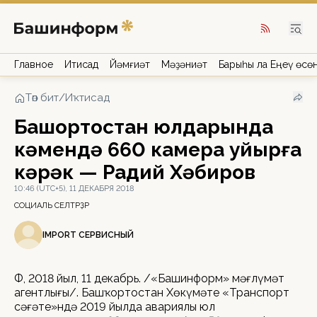
Главное
Иҡтисад
Йәмғиәт
Мәҙәниәт
Барыһы ла Еңеү өсө
Төп бит
/
Иҡтисад
Башҡортостан юлдарында
кәмендә 660 камера ҡуйырға
кәрәк — Радий Хәбиров
10:46 (UTC+5), 11 ДЕКАБРЯ 2018
СОЦИАЛЬ СЕЛТӘРҘӘР
IMPORT СЕРВИСНЫЙ
ӨФӨ, 2018 йыл, 11 декабрь. /«Башинформ» мәғлүмәт
агентлығы/. Башҡортостан Хөкүмәте «Транспорт
сәғәте»ндә 2019 йылда авариялы юл