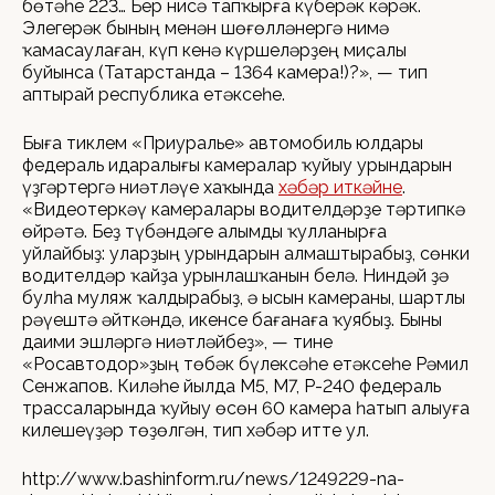
бөтәһе 223… Бер нисә тапҡырға күберәк кәрәк.
Элегерәк бының менән шөғөлләнергә нимә
ҡамасаулаған, күп кенә күршеләрҙең миҫалы
буйынса (Татарстанда – 1364 камера!)?», — тип
аптырай республика етәксеһе.
Быға тиклем «Приуралье» автомобиль юлдары
федераль идаралығы камералар ҡуйыу урындарын
үҙгәртергә ниәтләүе хаҡында
хәбәр иткәйне
.
«Видеотеркәү камералары водителдәрҙе тәртипкә
өйрәтә. Беҙ түбәндәге алымды ҡулланырға
уйлайбыҙ: уларҙың урындарын алмаштырабыҙ, сөнки
водителдәр ҡайҙа урынлашҡанын белә. Ниндәй ҙә
булһа муляж ҡалдырабыҙ, ә ысын камераны, шартлы
рәүештә әйткәндә, икенсе бағанаға ҡуябыҙ. Быны
даими эшләргә ниәтләйбеҙ», — тине
«Росавтодор»ҙың төбәк бүлексәһе етәксеһе Рәмил
Сенжапов. Киләһе йылда М5, М7, Р-240 федераль
трассаларында ҡуйыу өсөн 60 камера һатып алыуға
килешеүҙәр төҙөлгән, тип хәбәр итте ул.
http://www.bashinform.ru/news/1249229-na-