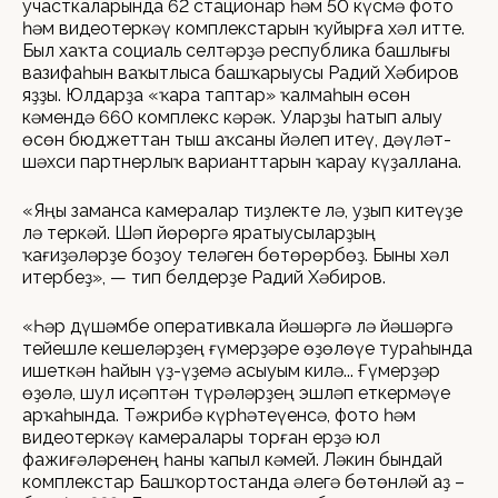
участкаларында 62 стационар һәм 50 күсмә фото
һәм видеотеркәү комплекстарын ҡуйырға хәл итте.
Был хаҡта социаль селтәрҙә республика башлығы
вазифаһын ваҡытлыса башҡарыусы Радий Хәбиров
яҙҙы. Юлдарҙа «ҡара таптар» ҡалмаһын өсөн
кәмендә 660 комплекс кәрәк. Уларҙы һатып алыу
өсөн бюджеттан тыш аҡсаны йәлеп итеү, дәүләт-
шәхси партнерлыҡ варианттарын ҡарау күҙаллана.
«Яңы заманса камералар тиҙлекте лә, уҙып китеүҙе
лә теркәй. Шәп йөрөргә яратыусыларҙың
ҡағиҙәләрҙе боҙоу теләген бөтөрөрбөҙ. Быны хәл
итербеҙ», — тип белдерҙе Радий Хәбиров.
«Һәр дүшәмбе оперативкала йәшәргә лә йәшәргә
тейешле кешеләрҙең ғүмерҙәре өҙөлөүе тураһында
ишеткән һайын үҙ-үҙемә асыуым килә... Ғүмерҙәр
өҙөлә, шул иҫәптән түрәләрҙең эшләп еткермәүе
арҡаһында. Тәжрибә күрһәтеүенсә, фото һәм
видеотеркәү камералары торған ерҙә юл
фажиғәләренең һаны ҡапыл кәмей. Ләкин бындай
комплекстар Башҡортостанда әлегә бөтөнләй аҙ –