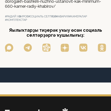
dorogakh-bashkirii-nuzhno-ustanovit-kak-minimum-
660-kamer-radiy-khabirov/
#РАДИЙ ХӘБИРОВ
#СОЦИАЛЬ СЕЛТӘРҘӘР
#АВАРИЯ
#КАМЕРАЛАР
#КОМПЛЕКСТАР
Яңылыҡтарҙы тиҙерәк уҡыу өсөн социаль
селтәрҙәргә ҡушылығыҙ: