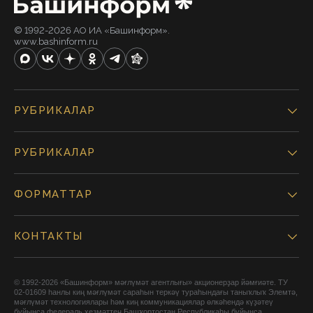
© 1992-2026 АО ИА «Башинформ».
www.bashinform.ru
РУБРИКАЛАР
РУБРИКАЛАР
ФОРМАТТАР
КОНТАКТЫ
© 1992-2026 «Башинформ» мәғлүмәт агентлығы» акционерҙар йәмғиәте. ТУ
02-01609 һанлы киң мәғлүмәт сараһын теркәү тураһындағы таныҡлыҡ Элемтә,
мәғлүмәт технологиялары һәм киң коммуникациялар өлкәһендә күҙәтеү
буйынса федераль хеҙмәттең Башҡортостан Республикаһы буйынса