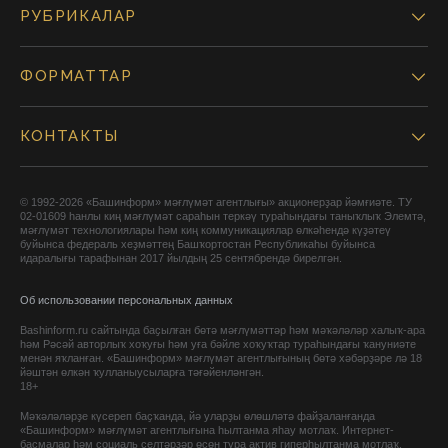
РУБРИКАЛАР
ФОРМАТТАР
КОНТАКТЫ
© 1992-2026 «Башинформ» мәғлүмәт агентлығы» акционерҙар йәмғиәте. ТУ
02-01609 һанлы киң мәғлүмәт сараһын теркәү тураһындағы таныҡлыҡ Элемтә,
мәғлүмәт технологиялары һәм киң коммуникациялар өлкәһендә күҙәтеү
буйынса федераль хеҙмәттең Башҡортостан Республикаһы буйынса
идаралығы тарафынан 2017 йылдың 25 сентябрендә бирелгән.
Об использовании персональных данных
Bashinform.ru сайтында баҫылған бөтә мәғлүмәттәр һәм мәҡәләләр халыҡ-ара
һәм Рәсәй авторлыҡ хоҡуғы һәм уға бәйле хоҡуҡтар тураһындағы ҡануниәте
менән яҡланған. «Башинформ» мәғлүмәт агентлығының бөтә хәбәрҙәре лә 18
йәштән өлкән ҡулланыусыларға тәғәйенләнгән.
18+
Мәҡәләләрҙе күсереп баҫҡанда, йә уларҙы өлөшләтә файҙаланғанда
«Башинформ» мәғлүмәт агентлығына һылтанма яһау мотлаҡ. Интернет-
баҫмалар һәм социаль селтәрҙәр өсөн тура актив гиперһылтанма мотлаҡ.