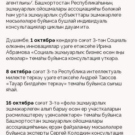
агентлығы/. Башҡортостан Республикаһының
эшҡыуарлыҡ ойошмалары ассоциацияһы бәләкәй
һәм урта эшҡыуарлыҡ субъекттары эшмәкәрлеге
мәсьәләләре буйынса бушлай индивидуаль
консультациялар циклын дауам итә.
Дүшәмбе,
1 октябрҙә
көндөҙгө сәғәт 3-тән Социаль
өлкәнең инновациялар үҙәге етәксеһе Ирина
Абрамова «Социаль эшҡыуарлыҡ: бизнес өсөн яңы
өлкәләр» темаһы буйынса консультация үткәрә.
8 октябрҙә
сәғәт 3-тә Республика интеллектуаль
милекте теркәү үҙәге етәксеһе Андрей Таюсов
«Тауар билдәһен теркәү» темаһы буйынса сығыш
яһай.
16 октябрҙә
сәғәт 3-тә «Өфөлә эшҡыуарлыҡ
эшмәкәрлеген алып барыу өсөн ер участкаларын
рәсмиләштереү үҙенсәлектәре» темаһы буйынса
Башҡортостан эшҡыуарлыҡ ойошмалары
ассоциацияһының ерҙән файҙаланыу мәсьәләләре
буйынса эксперты Сергей Колодкин консультация