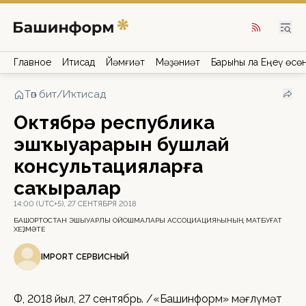
Главное
Иҡтисад
Йәмғиәт
Мәҙәниәт
Барыһы ла Еңеү өсө
Төп бит
/
Иҡтисад
Октябрҙә республика
эшҡыуарҙарын бушлай
консультацияларға
саҡыралар
14:00 (UTC+5), 27 СЕНТЯБРЯ 2018
БАШҠОРТОСТАН ЭШҠЫУАРЛЫҠ ОЙОШМАЛАРЫ АССОЦИАЦИЯҺЫНЫҢ МАТБУҒАТ
ХЕҘМӘТЕ
IMPORT СЕРВИСНЫЙ
ӨФӨ, 2018 йыл, 27 сентябрь. /«Башинформ» мәғлүмәт