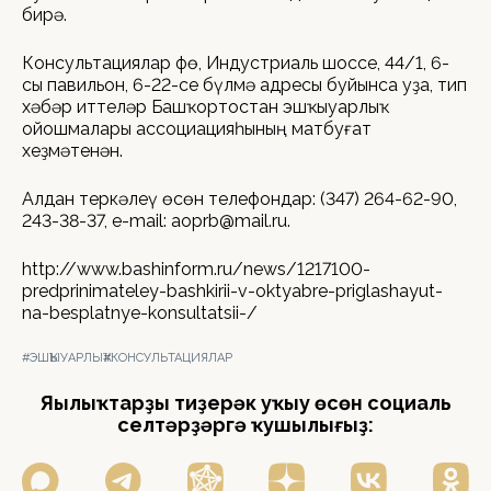
бирә.
Консультациялар Өфө, Индустриаль шоссе, 44/1, 6-
сы павильон, 6-22-се бүлмә адресы буйынса уҙа, тип
хәбәр иттеләр Башҡортостан эшҡыуарлыҡ
ойошмалары ассоциацияһының матбуғат
хеҙмәтенән.
Алдан теркәлеү өсөн телефондар: (347) 264-62-90,
243-38-37, e-mail: aoprb@mail.ru.
http://www.bashinform.ru/news/1217100-
predprinimateley-bashkirii-v-oktyabre-priglashayut-
na-besplatnye-konsultatsii-/
#ЭШҠЫУАРЛЫҠ
#КОНСУЛЬТАЦИЯЛАР
Яңылыҡтарҙы тиҙерәк уҡыу өсөн социаль
селтәрҙәргә ҡушылығыҙ: