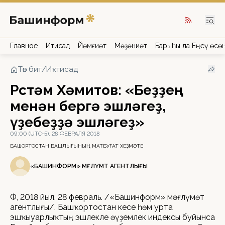
Главное
Иҡтисад
Йәмғиәт
Мәҙәниәт
Барыһы ла Еңеү өсө
Төп бит
/
Иҡтисад
Рөстәм Хәмитов: «Беҙҙең
менән бергә эшләгеҙ,
үҙебеҙҙә эшләгеҙ»
09:00 (UTC+5), 28 ФЕВРАЛЯ 2018
БАШҠОРТОСТАН БАШЛЫҒЫНЫҢ МАТБУҒАТ ХЕҘМӘТЕ
«БАШИНФОРМ» МӘҒЛҮМӘТ АГЕНТЛЫҒЫ
ӨФӨ, 2018 йыл, 28 февраль. /«Башинформ» мәғлүмәт
агентлығы/. Башҡортостан кесе һәм урта
эшҡыуарлыҡтың эшлекле әүҙемлек индексы буйынса