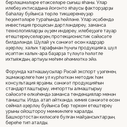
берләшмәләре етәкселәре сығыш яһаны. Улар
илебеҙ иҡтисадына йоғонто яһаусы факторҙарҙы
баһалау буйынса төрлө тикшеренеүҙәр
һөҙөмтәләре тураһында һөйләне. Улар иҫәбендә
инвестиция процесын дәртләндереү, заманса
технологияларҙы әүҙем индереү, илебеҙҙәге тауар
етештереүселәрҙең протекционистик сәйәсәте
билдәләнде. Шулай уҡ сәнәғәт өсөн кадрҙар
әҙерләү, халыҡ тарафынан һуңғы продукцияға, шул
иҫәптән халыҡ-ара баҙарҙа түләүгә һәләтле
ихтыяждың артыуы мөһим әһәмиәткә эйә.
Форумда ҡатнашыусылар Рәсәй экспорт үҙәгенең
эшмәкәрлеге һәм ул күрһәткән методик һәм
консультация ярҙамы, сәнәғәт продукцияһын
стандартлаштырыу, импортты алмаштырыу
сәйәсәте өлкәһендә заманса тенденциялар менән
танышты. Илдә, атап әйткәндә, химия сәнәғәте өсөн
сеймал әҙерләү буйынса бер төркөм етештереү
урыны ойоштороу мөмкинлеге ҡаралды.
Башҡортостан киләсәге булған майҙансыҡтарҙың
береһе тип аталды.