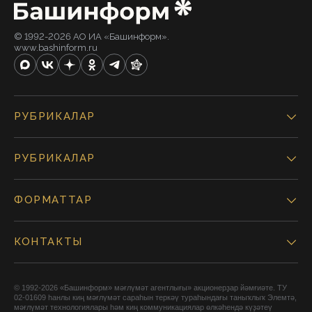
© 1992-2026 АО ИА «Башинформ».
www.bashinform.ru
РУБРИКАЛАР
РУБРИКАЛАР
ФОРМАТТАР
КОНТАКТЫ
© 1992-2026 «Башинформ» мәғлүмәт агентлығы» акционерҙар йәмғиәте. ТУ
02-01609 һанлы киң мәғлүмәт сараһын теркәү тураһындағы таныҡлыҡ Элемтә,
мәғлүмәт технологиялары һәм киң коммуникациялар өлкәһендә күҙәтеү