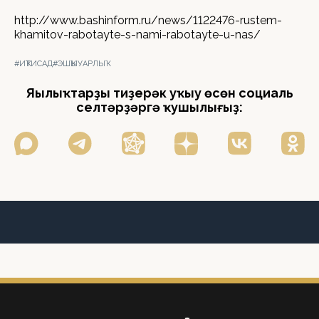
http://www.bashinform.ru/news/1122476-rustem-
khamitov-rabotayte-s-nami-rabotayte-u-nas/
#ИҠТИСАД
#ЭШҠЫУАРЛЫҠ
Яңылыҡтарҙы тиҙерәк уҡыу өсөн социаль
селтәрҙәргә ҡушылығыҙ: