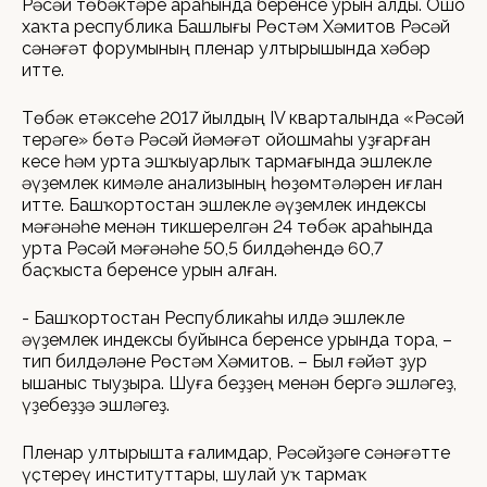
Рәсәй төбәктәре араһында беренсе урын алды. Ошо
хаҡта республика Башлығы Рөстәм Хәмитов Рәсәй
сәнәғәт форумының пленар ултырышында хәбәр
итте.
Төбәк етәксеһе 2017 йылдың IV кварталында «Рәсәй
терәге» бөтә Рәсәй йәмәғәт ойошмаһы уҙғарған
кесе һәм урта эшҡыуарлыҡ тармағында эшлекле
әүҙемлек кимәле анализының һөҙөмтәләрен иғлан
итте. Башҡортостан эшлекле әүҙемлек индексы
мәғәнәһе менән тикшерелгән 24 төбәк араһында
урта Рәсәй мәғәнәһе 50,5 билдәһендә 60,7
баҫҡыста беренсе урын алған.
- Башҡортостан Республикаһы илдә эшлекле
әүҙемлек индексы буйынса беренсе урында тора, –
тип билдәләне Рөстәм Хәмитов. – Был ғәйәт ҙур
ышаныс тыуҙыра. Шуға беҙҙең менән бергә эшләгеҙ,
үҙебеҙҙә эшләгеҙ.
Пленар ултырышта ғалимдар, Рәсәйҙәге сәнәғәтте
үҫтереү институттары, шулай уҡ тармаҡ