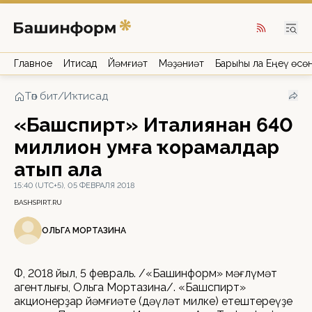
Главное
Иҡтисад
Йәмғиәт
Мәҙәниәт
Барыһы ла Еңеү өсө
Төп бит
/
Иҡтисад
«Башспирт» Италиянан 640
миллион һумға ҡорамалдар
һатып ала
15:40 (UTC+5), 05 ФЕВРАЛЯ 2018
BASHSPIRT.RU
ОЛЬГА МОРТАЗИНА
ӨФӨ, 2018 йыл, 5 февраль. /«Башинформ» мәғлүмәт
агентлығы, Ольга Мортазина/. «Башспирт»
акционерҙар йәмғиәте (дәүләт милке) етештереүҙе