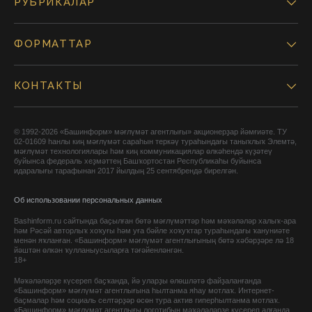
РУБРИКАЛАР
ФОРМАТТАР
КОНТАКТЫ
© 1992-2026 «Башинформ» мәғлүмәт агентлығы» акционерҙар йәмғиәте. ТУ
02-01609 һанлы киң мәғлүмәт сараһын теркәү тураһындағы таныҡлыҡ Элемтә,
мәғлүмәт технологиялары һәм киң коммуникациялар өлкәһендә күҙәтеү
буйынса федераль хеҙмәттең Башҡортостан Республикаһы буйынса
идаралығы тарафынан 2017 йылдың 25 сентябрендә бирелгән.
Об использовании персональных данных
Bashinform.ru сайтында баҫылған бөтә мәғлүмәттәр һәм мәҡәләләр халыҡ-ара
һәм Рәсәй авторлыҡ хоҡуғы һәм уға бәйле хоҡуҡтар тураһындағы ҡануниәте
менән яҡланған. «Башинформ» мәғлүмәт агентлығының бөтә хәбәрҙәре лә 18
йәштән өлкән ҡулланыусыларға тәғәйенләнгән.
18+
Мәҡәләләрҙе күсереп баҫҡанда, йә уларҙы өлөшләтә файҙаланғанда
«Башинформ» мәғлүмәт агентлығына һылтанма яһау мотлаҡ. Интернет-
баҫмалар һәм социаль селтәрҙәр өсөн тура актив гиперһылтанма мотлаҡ.
«Башинформ» мәғлүмәт агентлығы логотибын мәҡәләләрҙе күсереп алғанда