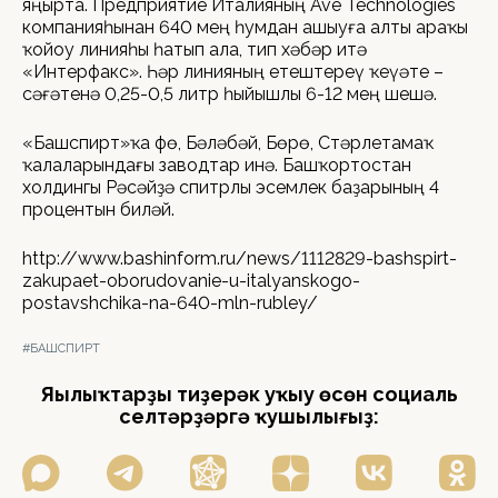
яңырта. Предприятие Италияның Ave Technologies
компанияһынан 640 мең һумдан ашыуға алты араҡы
ҡойоу линияһы һатып ала, тип хәбәр итә
«Интерфакс». Һәр линияның етештереү ҡеүәте –
сәғәтенә 0,25-0,5 литр һыйышлы 6-12 мең шешә.
«Башспирт»ҡа Өфө, Бәләбәй, Бөрө, Стәрлетамаҡ
ҡалаларындағы заводтар инә. Башҡортостан
холдингы Рәсәйҙә спитрлы эсемлек баҙарының 4
процентын биләй.
http://www.bashinform.ru/news/1112829-bashspirt-
zakupaet-oborudovanie-u-italyanskogo-
postavshchika-na-640-mln-rubley/
#БАШСПИРТ
Яңылыҡтарҙы тиҙерәк уҡыу өсөн социаль
селтәрҙәргә ҡушылығыҙ: