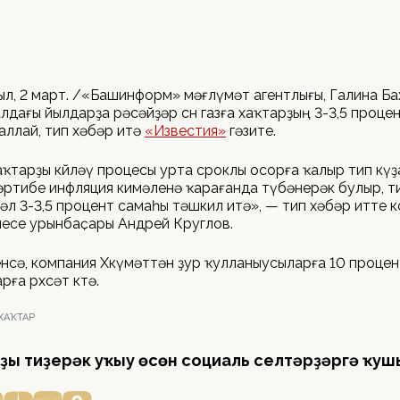
ыл, 2 март. /«Башинформ» мәғлүмәт агентлығы, Галина Б
лдағы йылдарҙа рәсәйҙәр өсөн газға хаҡтарҙың 3-3,5 проце
аллай, тип хәбәр итә
«Известия»
гәзите.
хаҡтарҙы көйләү процесы урта сроклы осорға ҡалыр тип күҙ
ртибе инфляция кимәленә ҡарағанда түбәнерәк булыр, т
үмәл 3-3,5 процент самаһы тәшкил итә», — тип хәбәр итте 
есе урынбаҫары Андрей Круглов.
нсә, компания Хөкүмәттән ҙур ҡулланыусыларға 10 проце
ға рөхсәт көтә.
 ХАҠТАР
ҙы тиҙерәк уҡыу өсөн социаль селтәрҙәргә ҡуш