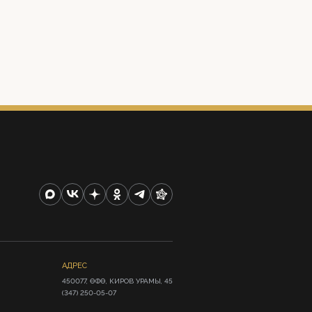
АДРЕС
450077, ӨФӨ, КИРОВ УРАМЫ, 45

(347) 250-05-07