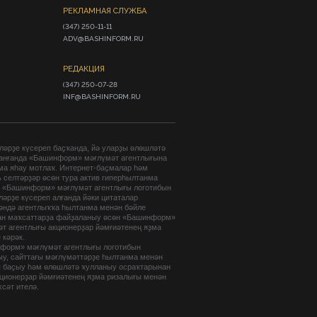
РЕКЛАМНАЯ СЛУЖБА
(347) 250-11-11

ADV@BASHINFORM.RU
РЕДАКЦИЯ
(347) 250-07-28

INF@BASHINFORM.RU
әрҙе күсереп баҫҡанда, йә уларҙы өлөшләтә
анғанда «Башинформ» мәғлүмәт агентлығына
ма яһау мотлаҡ. Интернет-баҫмалар һәм
 селтәрҙәр өсөн тура актив гиперһылтанма
. «Башинформ» мәғлүмәт агентлығы логотибын
әрҙе күсереп алғанда йәки цитаталар
гәндә агентлыҡҡа һылтанма менән бәйле
ан маҡсаттарҙа файҙаланыу өсөн «Башинформ»
т агентлығы акционерҙар йәмғиәтенең яҙма
 кәрәк.
форм» мәғлүмәт агентлығы логотибын
ыу, сайттағы мәғлүмәттәрҙе һылтанма менән
п баҫыу һәм өлөшләтә ҡулланыу осраҡтарынан
кционерҙар йәмғиәтенең яҙма ризалығы менән
хсәт ителә.