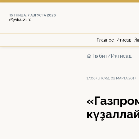
ПЯТНИЦА, 7 АВГУСТА 2026
УФА
+21 °С
Главное
Иҡтисад
Йә
Төп бит
/
Иҡтисад
17:06 (UTC+5), 02 МАРТА 2017
«Газпром
күҙалла