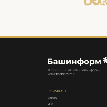
© 1992-2026 АО ИА «Башинформ».
www.bashinform.ru
РУБРИКАЛАР
ЙӘМҒИӘТ
СПОРТ