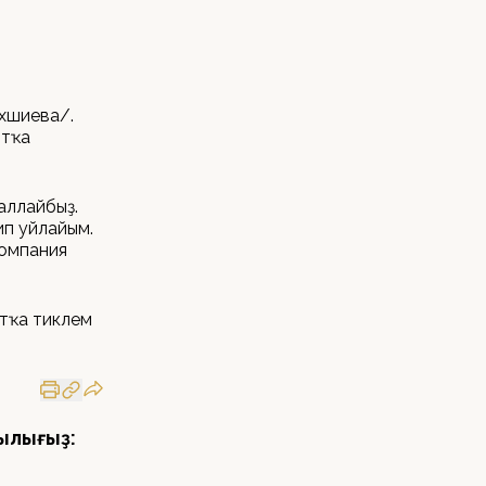
ахшиева/.
нтҡа
аллайбыҙ.
ип уйлайым.
компания
нтҡа тиклем
ылығыҙ: