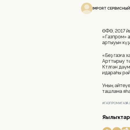
IMPORT СЕРВИСНЫЙ
ӨФӨ, 2017 й
«Газпром» а
артыуын күҙ
«Беҙ газға 
Арттырыу тә
Көтөлгән дә
идараһы рәй
Уның әйтеүе
ташлама яһар
#ГАЗПРОМ
#ГАЗҒА
Яңылыҡтар