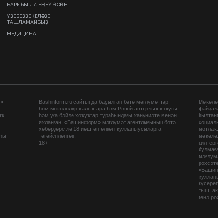
БАРЫҺЫ ЛА ЕҢЕҮ ӨСӨН
ҮҘЕБЕҘҘЕКЕЛӘРҘЕ
ТАШЛАМАЙБЫҘ
МЕДИЦИНА
ы»
Bashinform.ru сайтында баҫылған бөтә мәғлүмәттәр
Мәҡәләл
һәм мәҡәләләр халыҡ-ара һәм Рәсәй авторлыҡ хоҡуғы
файҙал
ыҡ
һәм уға бәйле хоҡуҡтар тураһындағы ҡануниәте менән
һылтан
яҡланған. «Башинформ» мәғлүмәт агентлығының бөтә
социаль
хәбәрҙәре лә 18 йәштән өлкән ҡулланыусыларға
мотлаҡ
аһы
тәғәйенләнгән.
мәҡәләл
5
18+
килтер
булмағ
мәғлүмә
рөхсәте
«Башин
ҡуллан
күсере
тыш, а
генә рө