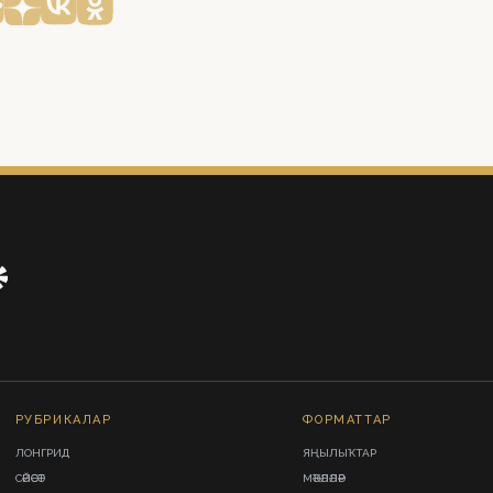
РУБРИКАЛАР
ФОРМАТТАР
ЛОНГРИД
ЯҢЫЛЫҠТАР
СӘЙӘСӘТ
МӘҠӘЛӘЛӘР