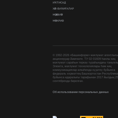
ИҠТИСАД
ХӘЛ-ВАҠИҒАЛАР
МӘҘӘНИӘТ
МӘҒАРИФ
© 1992-2026 «Башинформ» мәғлүмәт агентлығ
акционерҙар йәмғиәте. ТУ 02-01609 һанлы киң
мәғлүмәт сараһын теркәү тураһындағы таныҡл
Элемтә, мәғлүмәт технологиялары һәм киң
коммуникациялар өлкәһендә күҙәтеү буйынса
федераль хеҙмәттең Башҡортостан Республик
буйынса идаралығы тарафынан 2017 йылдың 2
сентябрендә бирелгән.
Об использовании персональных данных