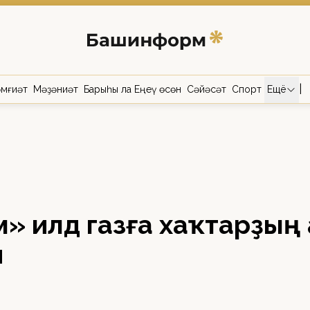
|
мғиәт
Мәҙәниәт
Барыһы ла Еңеү өсөн
Сәйәсәт
Спорт
Ещё
» илдә газға хаҡтарҙың
й