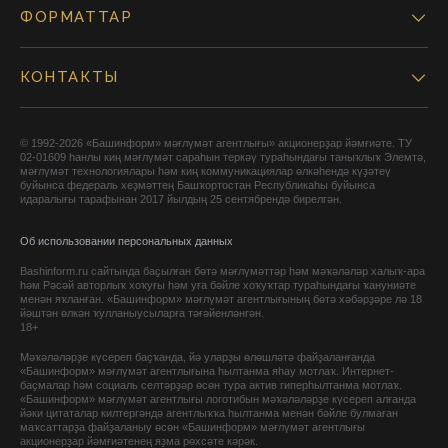
ФОРМАТТАР
КОНТАКТЫ
© 1992-2026 «Башинформ» мәғлүмәт агентлығы» акционерҙар йәмғиәте. ТУ
02-01609 һанлы киң мәғлүмәт сараһын теркәү тураһындағы таныҡлыҡ Элемтә,
мәғлүмәт технологиялары һәм киң коммуникациялар өлкәһендә күҙәтеү
буйынса федераль хеҙмәттең Башҡортостан Республикаһы буйынса
идаралығы тарафынан 2017 йылдың 25 сентябрендә бирелгән.
Об использовании персональных данных
Bashinform.ru сайтында баҫылған бөтә мәғлүмәттәр һәм мәҡәләләр халыҡ-ара
һәм Рәсәй авторлыҡ хоҡуғы һәм уға бәйле хоҡуҡтар тураһындағы ҡануниәте
менән яҡланған. «Башинформ» мәғлүмәт агентлығының бөтә хәбәрҙәре лә 18
йәштән өлкән ҡулланыусыларға тәғәйенләнгән.
18+
Мәҡәләләрҙе күсереп баҫҡанда, йә уларҙы өлөшләтә файҙаланғанда
«Башинформ» мәғлүмәт агентлығына һылтанма яһау мотлаҡ. Интернет-
баҫмалар һәм социаль селтәрҙәр өсөн тура актив гиперһылтанма мотлаҡ.
«Башинформ» мәғлүмәт агентлығы логотибын мәҡәләләрҙе күсереп алғанда
йәки цитаталар килтергәндә агентлыҡҡа һылтанма менән бәйле булмаған
маҡсаттарҙа файҙаланыу өсөн «Башинформ» мәғлүмәт агентлығы
акционерҙар йәмғиәтенең яҙма рөхсәте кәрәк.