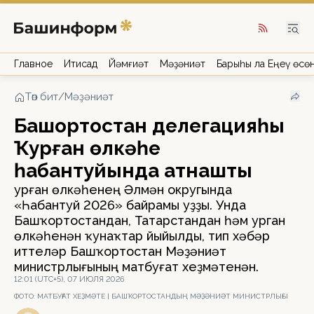
Главное
Иҡтисад
Йәмғиәт
Мәҙәниәт
Барыһы ла Еңеү өсө
Төп бит
/
Мәҙәниәт
Башҡортостан делегацияһы
Ҡурған өлкәһе
һабантуйында ҡатнашты
Ҡурған өлкәһенең Әлмән округында
«Һабантуй 2026» байрамы уҙҙы. Унда
Башҡортостандан, Татарстандан һәм Ҡурган
өлкәһенән ҡунаҡтар йыйылды, тип хәбәр
иттеләр Башҡортостан Мәҙәниәт
министрлығының матбуғат хеҙмәтенән.
12:01 (UTC+5), 07 ИЮЛЯ 2026
ФОТО:
МАТБУҒАТ ХЕҘМӘТЕ | БАШҠОРТОСТАНДЫҢ МӘҘӘНИӘТ МИНИСТРЛЫҒЫ