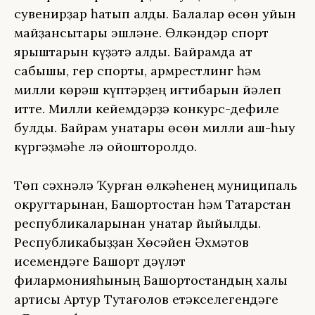
сувенирҙар һатып алды. Балалар өсөн уйын
майҙансыҡтары эшләне. Өлкәндәр спорт
ярыштарын күҙәтә алды. Байрамда ат
сабышы, гер спорты, армрестлинг һәм
милли көрәш күптәрҙең иғтибарын йәлеп
итте. Милли кейемдәрҙә конкурс-дефиле
булды. Байрам ҡунаҡтары өсөн милли аш-һыу
күргәҙмәһе лә ойошторолдо.
Төп сәхнәлә Ҡурған өлкәһенең муниципаль
округтарынан, Башҡортостан һәм Татарстан
республикаларынан ҡунаҡтар йыйылды.
Республикабыҙҙан Хөсәйен Әхмәтов
исемендәге Башҡорт дәүләт
филармонияһының Башҡортостандың халыҡ
артисы Артур Туҡтағолов етәкселегендәге