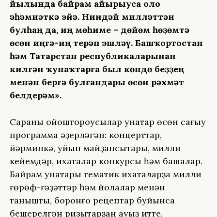
йылында байрам айырыуса оло
әһәмиәткә эйә. Ниндәй милләттән
булһаң да, иң мөһиме – дөйөм һөҙөмтә
өсөн иңгә-иң терәп эшләү. Башҡортостан
һәм Татарстан республикаларынан
килгән ҡунаҡтарға был көндө беҙҙең
менән бергә булғандары өсөн рәхмәт
белдерәм».
Сараны ойоштороусылар ҡунаҡтар өсөн сағыу
программа әҙерләгән: концерттар,
йәрминкә, уйын майҙансыҡтары, милли
кейемдәр, ихаталар конкурсы һәм башҡалар.
Байрам ҡунаҡтары тематик ихаталарҙа милли
ғөрөф-ғәҙәттәр һәм йолалар менән
танышты, боронғо рецептар буйынса
бешерелгән ризыҡтарҙан ауыҙ итте,