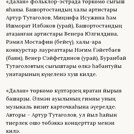
«Далан» фольклор-эстрада төркөмө сығыш
яһаны. Башҡортостандың халыҡ артистары
Артур Туҡтағолов, Миңзифа Исҡужина һәм
Ишморат Илбәков (ҡурай), Башҡортостандың
атҡаҙанған артистары Венера Юлгилдина,
Рәмил Мостафин (бейеү), халыҡ-ара
конкурстар лауреаттары Нәғим Ғәйетбаев
(баян), Венер Сәйфетдинов (ҡурай), Буранбай
Туҡтағоловтың сығыштары өлкә һабантуйы
ҡунаҡтарының күңеленә хуш килде.
«Далан» төркөмө күптәрҙең яратҡан йырын
башҡарҙы. Әлмән ауылының гимны уның
музыкаль визит карточкаһына әүерелде.
Авторы – Артур Туҡтағолов, ул йыл һайын
тиерлек ошо төбәккә концерттар менән
килә.