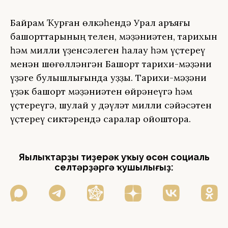
Байрам Ҡурған өлкәһендә Урал аръяғы
башҡорттарының телен, мәҙәниәтен, тарихын
һәм милли үҙенсәлеген һаҡлау һәм үҫтереү
менән шөғөлләнгән Башҡорт тарихи-мәҙәни
үҙәге булышлығында уҙҙы. Тарихи-мәҙәни
үҙәк башҡорт мәҙәниәтен өйрәнеүгә һәм
үҫтереүгә, шулай уҡ дәүләт милли сәйәсәтен
үҫтереү сиктәрендә саралар ойоштора.
Яңылыҡтарҙы тиҙерәк уҡыу өсөн социаль
селтәрҙәргә ҡушылығыҙ: