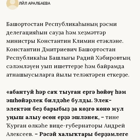
ЛӘЙЛӘ АРАЛБАЕВА
Башҡортостан Республикаһының рәсми
делегацияһын сауҙа һәм хеҙмәттәр
министры Константин Климин етәкләне.
Константин Дмитриевич Башҡортостан
Республикаһы Башлығы Радий Хәбировтың
сәләмләүен уҡып ишеттерҙе һәм байрамда
ҡатнашыусыларға йылы теләктәрен еткерҙе.
«Һабантуй һәр саҡ тыуған ергә һөйөү һәм
эшһөйәрлек билдәһе булды. Элек-
электән беҙ барыбыҙ ҙа көҙгө көнө мул
уңыш алыу өсөн ерҙә эшләнек, –
тине
Ҡурған өлкәһе вице-губернаторы Андрей
Алексеев.
– Рәсәй халыҡтары берҙәмлеге