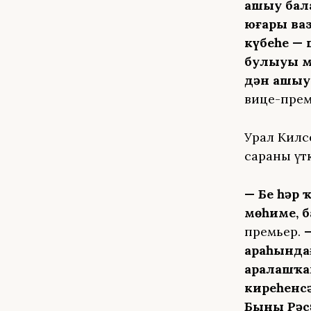
ашыу бала
юғары ваз
күбеһе — 
булыуы мө
дән ашыу 
вице-прем
Урал Килсе
сараны үтк
— Беҙ һәр
мөһиме, б
премьер.
араһында
аралашҡан
киреһенс
Быны Рәс