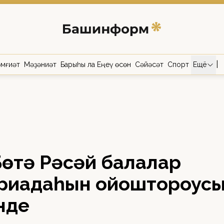
|
мғиәт
Мәҙәниәт
Барыһы ла Еңеү өсөн
Сәйәсәт
Спорт
Ещё
I Бөтә Рәсәй балалар
риадаһын ойоштороус
нде