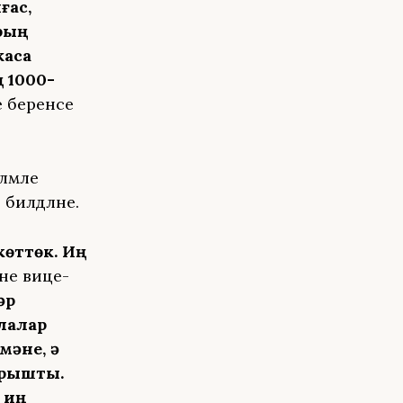
ғас,
рҙың
ҡаса
 1000-
 беренсе
ләмле
билдәләне.
көттөк. Иң
не вице-
әр
лалар
мәне, ә
ырышты.
 иң