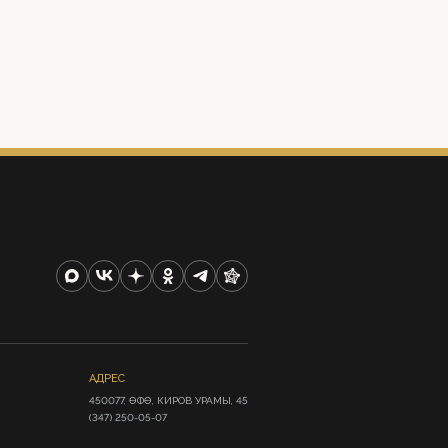
АДРЕС
450077, ӨФӨ, КИРОВ УРАМЫ, 45

(347) 250-05-07