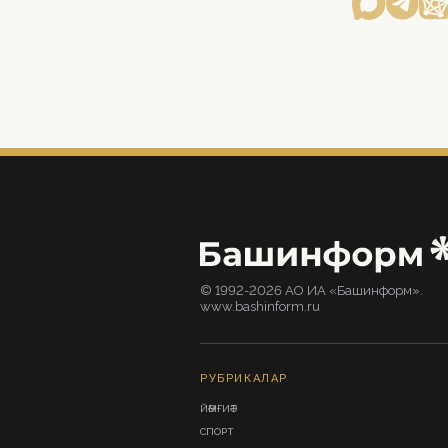
© 1992-2026 АО ИА «Башинформ».
www.bashinform.ru
РУБРИКАЛАР
ЙӘМҒИӘТ
СПОРТ