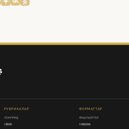
РУБРИКАЛАР
ФОРМАТТАР
ЛОНГРИД
ЯҢЫЛЫҠТАР
СӘЙӘСӘТ
МӘҠӘЛӘЛӘР