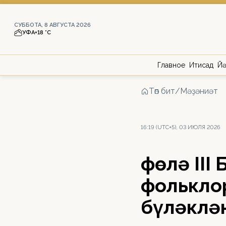
СУББОТА, 8 АВГУСТА 2026
УФА
+18 °С
Главное
Иҡтисад
Йә
Төп бит
/
Мәҙәниәт
16:19 (UTC+5), 03 ИЮЛЯ 2026
Өфөлә II
фолькло
бүләклә