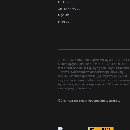
ИҠТИСАД
ХӘЛ-ВАҠИҒАЛАР
МӘҘӘНИӘТ
МӘҒАРИФ
© 1992-2026 «Башинформ» мәғлүмәт агентлығ
акционерҙар йәмғиәте. ТУ 02-01609 һанлы киң
мәғлүмәт сараһын теркәү тураһындағы таныҡл
Элемтә, мәғлүмәт технологиялары һәм киң
коммуникациялар өлкәһендә күҙәтеү буйынса
федераль хеҙмәттең Башҡортостан Республик
буйынса идаралығы тарафынан 2017 йылдың 2
сентябрендә бирелгән.
Об использовании персональных данных