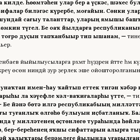
 килде. Һөҙөмтәһен улар бер аҙ үҫкәс, шәхес бул
ифалар биләгәс күрербеҙ, моғайын. Сөнки ула
шундай сағыу таланттар, уларҙың яҙмышы баш
мкин түгел. Беҙ оҙаҡ йылдарға республиканың
тоғро дуҫын тапҡанбыҙҙыр тип ышанам, —
тине
ьер.
нбаев йыйылыусыларға рәхмәт һүҙҙәрен әйтте һәм кү
әреү өсөн ниндәй ҙур әҙерлек эше ойошторолғанын 
 ҡунаҡтан имен-һау ҡайтып еттек тигән хәбәр 
арыһы ла хәүефле хәл-ваҡиғаларһыҙ үтте, —
ти
— Беҙ йәнә бөтә илгә республикабыҙҙың милләтт
ғы туғанлыҡ өлгөһө булыуын иҫбатланыҡ. Ба
да үҙ милләтенең өҫтөнлөгө тураһында һөйлә
ә, бер-береһенең яҡшы сифаттарын алырға т
әй халыҡтары берҙәмлеге йылында уҙғарылған