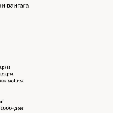
 ваҡиғаға
тарҙы
баҫары
 бик мөһим
н
н 1000-дән