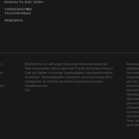
БАРЫҺЫ ЛА ЕҢЕҮ ӨСӨН
ҮҘЕБЕҘҘЕКЕЛӘРҘЕ
ТАШЛАМАЙБЫҘ
МЕДИЦИНА
ы»
Bashinform.ru сайтында баҫылған бөтә мәғлүмәттәр
Мәҡәләл
һәм мәҡәләләр халыҡ-ара һәм Рәсәй авторлыҡ хоҡуғы
файҙал
ыҡ
һәм уға бәйле хоҡуҡтар тураһындағы ҡануниәте менән
һылтан
яҡланған. «Башинформ» мәғлүмәт агентлығының бөтә
социаль
хәбәрҙәре лә 18 йәштән өлкән ҡулланыусыларға
мотлаҡ
аһы
тәғәйенләнгән.
мәҡәләл
5
18+
килтер
булмағ
мәғлүмә
рөхсәте
«Башин
ҡуллан
күсере
тыш, а
генә рө