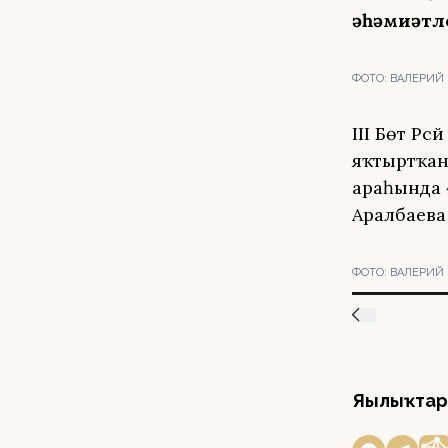
әһәмиәтле
ФОТО:
ВАЛЕРИЙ
III Бөтә Р
яҡтыртҡан 
араһында «
Аралбаева
ФОТО:
ВАЛЕРИЙ
Яңылыҡтар