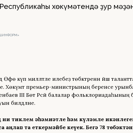
Республикаһы хөкүмәтендә ҙур мәҙәни
.
АШИНФОРМ»
ә Өфө күп милләтле илебеҙ төбәктәренән йәш талант
ҙе. Хөкүмәт премьер-министрының беренсе урын
енбаев III Бөтә Рәсәй балалар фольклориадаһының
ын билдәләне.
ң ни тиклем әһәмиәтле һәм күләмле икәнлеге
 аңлап та еткермәйбеҙ кеүек. Беҙгә 78 төбәктә