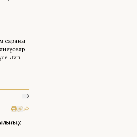
әм сараны
әнеүселәр
се Ләйлә
ылығыҙ: