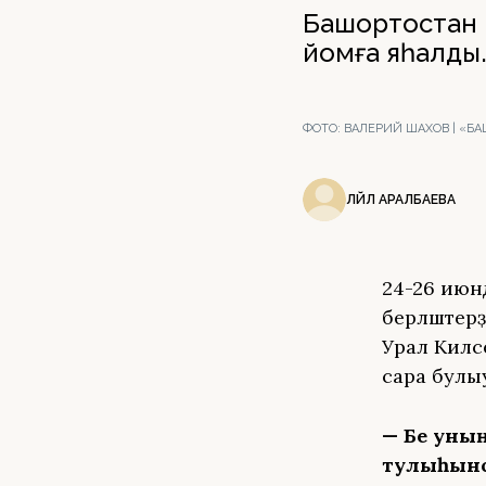
Башҡортостан 
йомғаҡ яһалды
ФОТО:
ВАЛЕРИЙ ШАХОВ | «Б
ЛӘЙЛӘ АРАЛБАЕВА
24-26 июнд
берләштер
Урал Килс
сара булыу
— Беҙ уны
тулыһынса