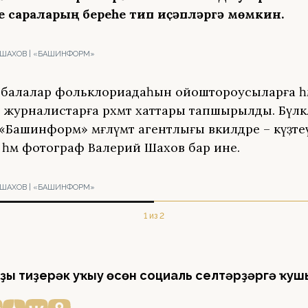
 сараларҙың береһе тип иҫәпләргә мөмкин.
 ШАХОВ | «БАШИНФОРМ»
әсәй балалар фольклориадаһын ойоштороусыларға һ
журналистарға рәхмәт хаттары тапшырылды. Бүләкл
Башинформ» мәғлүмәт агентлығы вәкилдәре – күҙәтеү
 һәм фотограф Валерий Шахов бар ине.
 ШАХОВ | «БАШИНФОРМ»
1 из 2
ҙы тиҙерәк уҡыу өсөн социаль селтәрҙәргә ҡуш