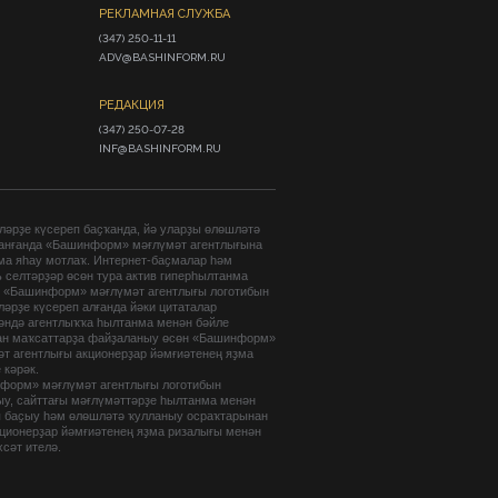
РЕКЛАМНАЯ СЛУЖБА
(347) 250-11-11

ADV@BASHINFORM.RU
РЕДАКЦИЯ
(347) 250-07-28

INF@BASHINFORM.RU
әрҙе күсереп баҫҡанда, йә уларҙы өлөшләтә
анғанда «Башинформ» мәғлүмәт агентлығына
ма яһау мотлаҡ. Интернет-баҫмалар һәм
 селтәрҙәр өсөн тура актив гиперһылтанма
. «Башинформ» мәғлүмәт агентлығы логотибын
әрҙе күсереп алғанда йәки цитаталар
гәндә агентлыҡҡа һылтанма менән бәйле
ан маҡсаттарҙа файҙаланыу өсөн «Башинформ»
т агентлығы акционерҙар йәмғиәтенең яҙма
 кәрәк.
форм» мәғлүмәт агентлығы логотибын
ыу, сайттағы мәғлүмәттәрҙе һылтанма менән
п баҫыу һәм өлөшләтә ҡулланыу осраҡтарынан
кционерҙар йәмғиәтенең яҙма ризалығы менән
хсәт ителә.