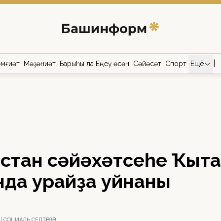
|
мғиәт
Мәҙәниәт
Барыһы ла Еңеү өсөн
Сәйәсәт
Спорт
Ещё
остан сәйәхәтсеһе Ҡыт
да ҡурайҙа уйнаны
 СОЦИАЛЬ СЕЛТӘРҘӘР