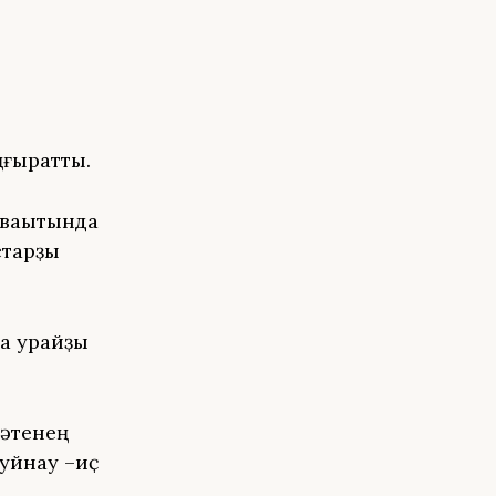
ңғыратты.
ваҡытында
старҙы
ҡ ҡурайҙы
иәтенең
 уйнау –иҫ