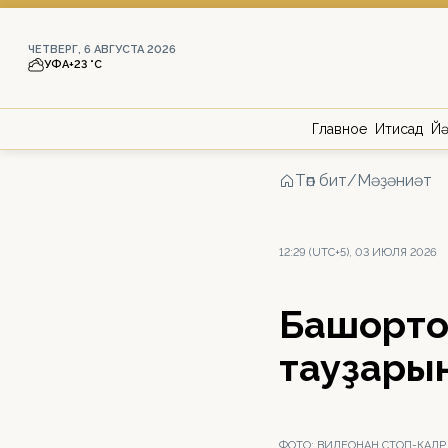
ЧЕТВЕРГ, 6 АВГУСТА 2026
УФА
+23 °С
Главное
Иҡтисад
Йә
Төп бит
/
Мәҙәниәт
12:29 (UTC+5), 03 ИЮЛЯ 2026
Башҡорт
тауҙарын
ФОТО:
ВИДЕОНАН СТОП-КАДР |