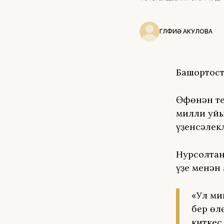
ГӨЛФИӘ АКУЛОВА
Башҡортос
Өфөнән те
милли уйы
үҙенсәлек
Нурсолтан 
үҙе менән
«Ул ми
бер өл
киткес 