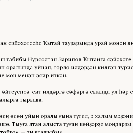
тан сәйәхәтсеһе Ҡытай тауҙарында ҡурай моңон я
ш табибы Нурсолтан Зарипов Ҡытайға сәйәхәте 
н ҡоралында уйнап, төрлө илдәрҙән килгән тури
ле моң менән әсир иткән.
әйтеүенсә, сит илдәргә сәфәргә сыҡҡанда ул һәр са
 алырға тырыша.
нең өсөн уйын ҡоралы ғына түгел, ә халҡым мәҙән
өшө. Тыуға яҡтан алыҫта туған көйҙәрҙе моңдарҙы
тойғо», — ти яҡташыбыҙ.