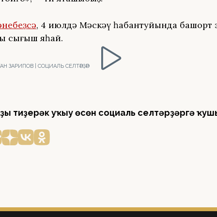
әнебеҙсә
, 4 июлдә Мәскәү һабантуйында башҡорт
ы сығыш яһай.
Н ЗАРИПОВ | СОЦИАЛЬ СЕЛТӘРҘӘР
ҙы тиҙерәк уҡыу өсөн социаль селтәрҙәргә ҡуш