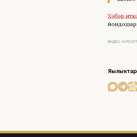
Хәбәр итк
йондоҙҙар
ВИДЕО:
НУРСОЛТА
Яңылыҡтар