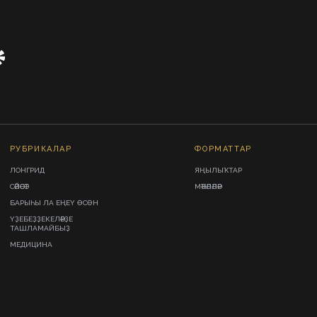
РУБРИКАЛАР
ФОРМАТТАР
ЛОНГРИД
ЯҢЫЛЫҠТАР
СӘЙӘСӘТ
МӘҠӘЛӘЛӘР
БАРЫҺЫ ЛА ЕҢЕҮ ӨСӨН
ҮҘЕБЕҘҘЕКЕЛӘРҘЕ
ТАШЛАМАЙБЫҘ
МЕДИЦИНА