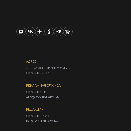
АДРЕС
450077, ӨФӨ, КИРОВ УРАМЫ, 45

(347) 250-05-07
РЕКЛАМНАЯ СЛУЖБА
(347) 250-11-11

ADV@BASHINFORM.RU
РЕДАКЦИЯ
(347) 250-07-28

INF@BASHINFORM.RU