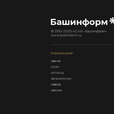
© 1992-2026 АО ИА «Башинформ».
www.bashinform.ru
РУБРИКАЛАР
ЙӘМҒИӘТ
СПОРТ
ИҠТИСАД
ХӘЛ-ВАҠИҒАЛАР
МӘҘӘНИӘТ
МӘҒАРИФ