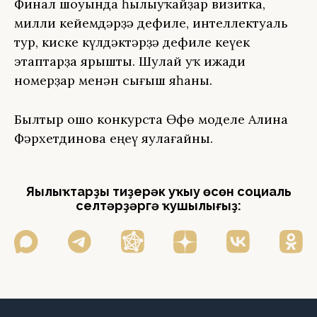
Финал шоуында һылыуҡайҙар визитка,
милли кейемдәрҙә дефиле, интеллектуаль
тур, киске күлдәктәрҙә дефиле кеүек
этаптарҙа ярышты. Шулай уҡ ижади
номерҙар менән сығыш яһаны.
Былтыр ошо конкурста Өфө моделе Алина
Фәрхетдинова еңеү яулағайны.
Яңылыҡтарҙы тиҙерәк уҡыу өсөн социаль
селтәрҙәргә ҡушылығыҙ: