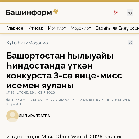
Главное
Иҡтисад
Йәмғиәт
Мәҙәниәт
Барыһы ла Еңеү өсө
Төп бит
/
Мәҙәниәт
Башҡортостан һылыуҡайы
Һиндостанда үткән
конкурста 3-сө вице-мисс
исемен яуланы
17:28 (UTC+5), 29 ИЮНЯ 2026
ФОТО:
SAMEER KHAN | MISS GLAM WORLD-2026 КОНКУРСЫНЫҢ МАТБУҒАТ
ХЕҘМӘТЕ
ЛӘЙЛӘ АРАЛБАЕВА
Һиндостанда Miss Glam World-2026 халыҡ-