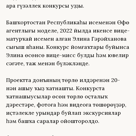
ара гүзәллек конкурсы уҙҙы.
Башҡортостан Республикаһы исеменән Өфө
агентлығы моделе, 2022 йылда икенсе вице-
матурҡай исемен алған Элина Гәрәйханова
сығыш яһаны. Конкурс йомғаҡтары буйынса
Элина өсөнсө вице-мисс булды һәм ювелир
сәғәте, таж менән бүләкләнде.
Проектта донъяның төрлө илдәренән 20-
нән ашыу ҡыҙ ҡатнашты. Конкурста
ҡатнашыусылар өсөн төрлө оҫталыҡ
дәрестәре, фотоға һәм видеоға төшөрөүҙәр,
иҫтәлекле урындар буйлап экскурсиялар
һәм башҡа саралар ойошторолдо.