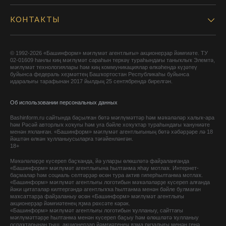
КОНТАКТЫ
© 1992-2026 «Башинформ» мәғлүмәт агентлығы» акционерҙар йәмғиәте. ТУ
02-01609 һанлы киң мәғлүмәт сараһын теркәү тураһындағы таныҡлыҡ Элемтә,
мәғлүмәт технологиялары һәм киң коммуникациялар өлкәһендә күҙәтеү
буйынса федераль хеҙмәттең Башҡортостан Республикаһы буйынса
идаралығы тарафынан 2017 йылдың 25 сентябрендә бирелгән.
Об использовании персональных данных
Bashinform.ru сайтында баҫылған бөтә мәғлүмәттәр һәм мәҡәләләр халыҡ-ара
һәм Рәсәй авторлыҡ хоҡуғы һәм уға бәйле хоҡуҡтар тураһындағы ҡануниәте
менән яҡланған. «Башинформ» мәғлүмәт агентлығының бөтә хәбәрҙәре лә 18
йәштән өлкән ҡулланыусыларға тәғәйенләнгән.
18+
Мәҡәләләрҙе күсереп баҫҡанда, йә уларҙы өлөшләтә файҙаланғанда
«Башинформ» мәғлүмәт агентлығына һылтанма яһау мотлаҡ. Интернет-
баҫмалар һәм социаль селтәрҙәр өсөн тура актив гиперһылтанма мотлаҡ.
«Башинформ» мәғлүмәт агентлығы логотибын мәҡәләләрҙе күсереп алғанда
йәки цитаталар килтергәндә агентлыҡҡа һылтанма менән бәйле булмаған
маҡсаттарҙа файҙаланыу өсөн «Башинформ» мәғлүмәт агентлығы
акционерҙар йәмғиәтенең яҙма рөхсәте кәрәк.
«Башинформ» мәғлүмәт агентлығы логотибын ҡулланыу, сайттағы
мәғлүмәттәрҙе һылтанма менән күсереп баҫыу һәм өлөшләтә ҡулланыу
осраҡтарынан тыш, акционерҙар йәмғиәтенең яҙма ризалығы менән генә