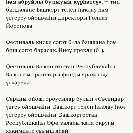
һәм абруйлы булыуын күрһәтеү», —
тип
билдәләне Башҡорт телен һаҡлау һәм
үҫтереү ойошмаһы директоры Гөлназ
Йосопова.
Фестиваль киске сәғәт 6-ла башлана һәм
биш сәғәт барасаҡ. Инеү ирекле (6+).
Фестиваль Башҡортостан Республикаһы
Башлығы гранттары фонды ярҙамында
үткәрелә.
Сараны ойоштороусылар булып «Сәсәндәр
үҙәге» ойошмаһы, Башҡорт телен һаҡлау һәм
үҫтереү ойошмаһы, Башҡортостан
Республикаһы Өфө ҡалаһы ҡала округы
хакимиәте сығыш яһай.