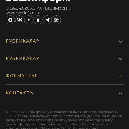
© 1992-2026 АО ИА «Башинформ».
www.bashinform.ru
РУБРИКАЛАР
РУБРИКАЛАР
ФОРМАТТАР
КОНТАКТЫ
© 1992-2026 «Башинформ» мәғлүмәт агентлығы» акционерҙар йәмғиәте. ТУ
02-01609 һанлы киң мәғлүмәт сараһын теркәү тураһындағы таныҡлыҡ Элемтә,
мәғлүмәт технологиялары һәм киң коммуникациялар өлкәһендә күҙәтеү
буйынса федераль хеҙмәттең Башҡортостан Республикаһы буйынса
идаралығы тарафынан 2017 йылдың 25 сентябрендә бирелгән.