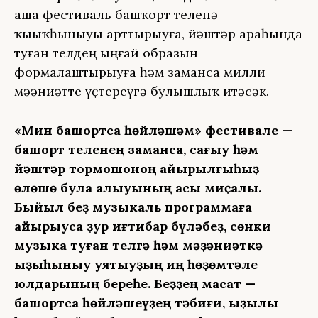
аша фестиваль башҡорт теленә
ҡыҙыҡһыныуҙы арттырыуға, йәштәр араһында
туған телдең ыңғай образын
формалаштырыуға һәм заманса милли
мәҙәниәтте үҫтереүгә булышлыҡ итәсәк.
«Мин башҡортса һөйләшәм» фестивале —
башҡорт теленең заманса, сағыу һәм
йәштәр тормошоноң айырылғыһыҙ
өлөшө була алыуының асыҡ миҫалы.
Быйыл беҙ музыкаль программаға
айырыуса ҙур иғтибар бүләбеҙ, сөнки
музыка туған телгә һәм мәҙәниәткә
ҡыҙыҡһыныу уятыуҙың иң һөҙөмтәле
юлдарының береһе. Беҙҙең маҡсат —
башҡортса һөйләшеүҙең тәбиғи, ҡыҙыҡлы