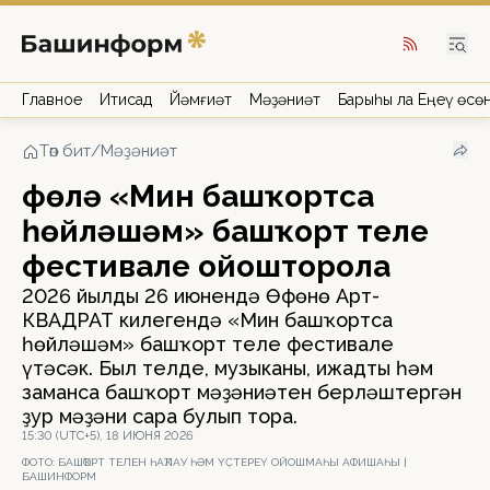
Главное
Иҡтисад
Йәмғиәт
Мәҙәниәт
Барыһы ла Еңеү өсө
Төп бит
/
Мәҙәниәт
Өфөлә «Мин башҡортса
һөйләшәм» башҡорт теле
фестивале ойошторола
2026 йылдың 26 июнендә Өфөнөң Арт-
КВАДРАТ киңлегендә «Мин башҡортса
һөйләшәм» башҡорт теле фестивале
үтәсәк. Был телде, музыканы, ижадты һәм
заманса башҡорт мәҙәниәтен берләштергән
ҙур мәҙәни сара булып тора.
15:30 (UTC+5), 18 ИЮНЯ 2026
ФОТО:
БАШҠОРТ ТЕЛЕН ҺАҠЛАУ ҺӘМ ҮҪТЕРЕҮ ОЙОШМАҺЫ АФИШАҺЫ |
БАШИНФОРМ