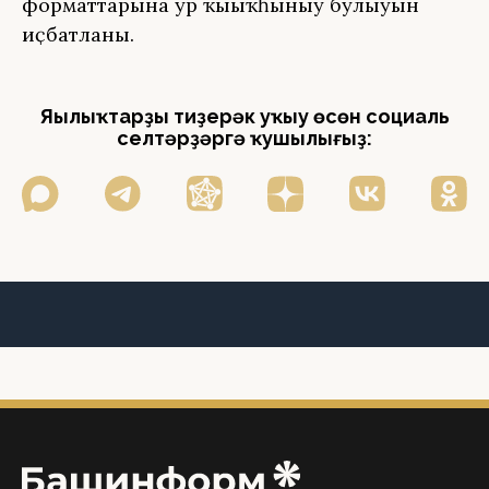
форматтарына ҙур ҡыҙыҡһыныу булыуын
иҫбатланы.
Яңылыҡтарҙы тиҙерәк уҡыу өсөн социаль
селтәрҙәргә ҡушылығыҙ: