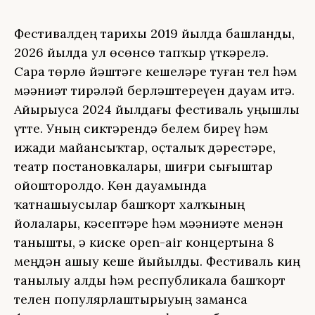
Фестивалдең тарихы 2019 йылда башланды,
2026 йылда ул өсөнсө тапҡыр үткәрелә.
Сара төрлө йәштәге кешеләрҙе туған тел һәм
мәҙәниәт тирәләй берләштереүен дауам итә.
Айырыуса 2024 йылдағы фестиваль уңышлы
үтте. Уның сиктәрендә белем биреү һәм
ижади майҙансыҡтар, оҫталыҡ дәрестәре,
театр постановкалары, шиғри сығыштар
ойошторолдо. Көн дауамында
ҡатнашыусылар башҡорт халҡының
йолалары, кәсептәре һәм мәҙәниәте менән
танышты, ә киске open-air концертына 8
меңдән ашыу кеше йыйылды. Фестиваль киң
танылыу алды һәм республикала башҡорт
телен популярлаштырыуҙың заманса