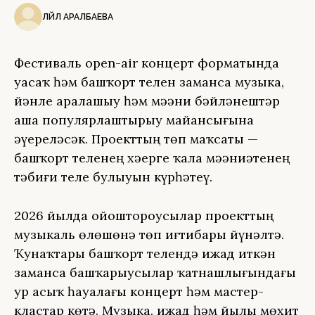
ЛӘЙЛӘ АРАЛБАЕВА
Фестиваль open-air концерт форматында
уҙасаҡ һәм башҡорт телен заманса музыка,
йәнле аралашыу һәм мәҙәни бәйләнештәр
аша популярлаштырыу майҙансығына
әүереләсәк. Проекттың төп маҡсаты —
башҡорт теленең хәҙерге ҡала мәҙәниәтенең
тәбиғи теле булыуын күрһәтеү.
2026 йылда ойоштороусылар проекттың
музыкаль өлөшөнә төп иғтибарҙы йүнәлтә.
Ҡунаҡтарҙы башҡорт телендә ижад иткән
заманса башҡарыусылар ҡатнашлығындағы
ҙур асыҡ һауалағы концерт һәм мастер-
кластар көтә. Музыка, ижад һәм йылы мөхит