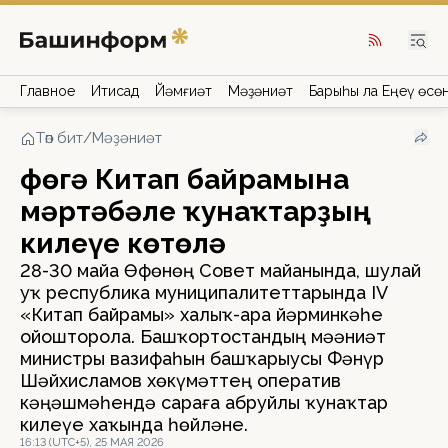
Главное
Иҡтисад
Йәмғиәт
Мәҙәниәт
Барыһы ла Еңеү өсө
Төп бит
/
Мәҙәниәт
Өфөгә Китап байрамына
мәртәбәле ҡунаҡтарҙың
килеүе көтөлә
28-30 майҙа Өфөнөң Совет майҙанында, шулай
уҡ республика муниципалитеттарында IV
«Китап байрамы» халыҡ-ара йәрминкәһе
ойошторола. Башҡортостандың мәҙәниәт
министры вазифаһын башҡарыусы Фәнүр
Шәйхисламов хөкүмәттең оператив
кәңәшмәһендә сараға абруйлы ҡунаҡтар
килеүе хаҡында һөйләне.
16:13 (UTC+5), 25 МАЯ 2026