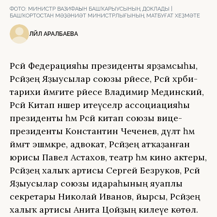
ФОТО:
МИНИСТР ВАЗИФАҺЫН БАШҠАРЫУСЫНЫҢ ДОКЛАДЫ |
БАШҠОРТОСТАН МӘҘӘНИӘТ МИНИСТРЛЫҒЫНЫҢ МАТБУҒАТ ХЕҘМӘТЕ
ЛӘЙЛӘ АРАЛБАЕВА
Рәсәй Федерацияһы президенты ярҙамсыһы,
Рәсәйҙең Яҙыусылар союзы рәйесе, Рәсәй хәрби-
тарихи йәмғиәте рәйесе Владимир Мединский,
Рәсәй Китап нәшер итеүселәр ассоциацияһы
президенты һәм Рәсәй китап союзы вице-
президенты Константин Чеченев, дәүләт һәм
йәмәғәт эшмәкәре, адвокат, Рәсәйҙең атҡаҙанған
юрисы Павел Астахов, театр һәм кино актеры,
Рәсәйҙең халыҡ артисы Сергей Безруков, Рәсәй
Яҙыусылар союзы идараһының яуаплы
секретары Николай Иванов, йырсы, Рәсәйҙең
халыҡ артисы Анита Цойҙың килеүе көтөлә.