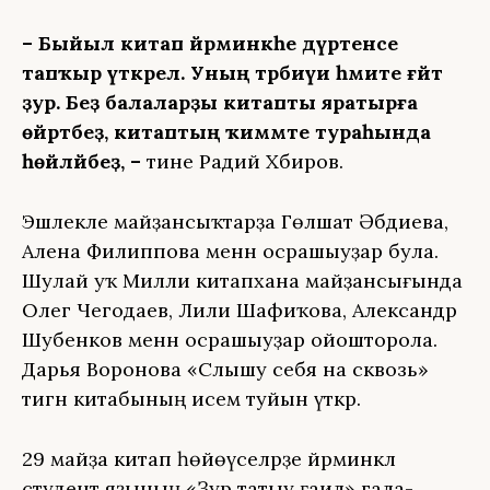
– Быйыл китап йәрминкәһе дүртенсе
тапҡыр үткәрелә. Уның тәрбиәүи әһәмиәте ғәйәт
ҙур. Беҙ балаларҙы китапты яратырға
өйрәтәбеҙ, китаптың ҡиммәте тураһында
һөйләйбеҙ, –
тине Радий Хәбиров.
Эшлекле майҙансыҡтарҙа Гөлшат Әбдиева,
Алена Филиппова менән осрашыуҙар була.
Шулай уҡ Милли китапхана майҙансығында
Олег Чегодаев, Лилиә Шафиҡова, Александр
Шубенков менән осрашыуҙар ойошторола.
Дарья Воронова «Слышу себя на сквозь»
тигән китабының исем туйын үткәрә.
29 майҙа китап һөйөүселәрҙе йәрминкәлә
студент яҙының «Ҙур татыу ғаилә» гала-