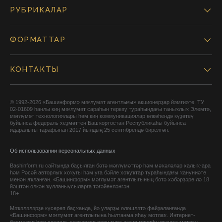
РУБРИКАЛАР
ФОРМАТТАР
КОНТАКТЫ
© 1992-2026 «Башинформ» мәғлүмәт агентлығы» акционерҙар йәмғиәте. ТУ
02-01609 һанлы киң мәғлүмәт сараһын теркәү тураһындағы таныҡлыҡ Элемтә,
мәғлүмәт технологиялары һәм киң коммуникациялар өлкәһендә күҙәтеү
буйынса федераль хеҙмәттең Башҡортостан Республикаһы буйынса
идаралығы тарафынан 2017 йылдың 25 сентябрендә бирелгән.
Об использовании персональных данных
Bashinform.ru сайтында баҫылған бөтә мәғлүмәттәр һәм мәҡәләләр халыҡ-ара
һәм Рәсәй авторлыҡ хоҡуғы һәм уға бәйле хоҡуҡтар тураһындағы ҡануниәте
менән яҡланған. «Башинформ» мәғлүмәт агентлығының бөтә хәбәрҙәре лә 18
йәштән өлкән ҡулланыусыларға тәғәйенләнгән.
18+
Мәҡәләләрҙе күсереп баҫҡанда, йә уларҙы өлөшләтә файҙаланғанда
«Башинформ» мәғлүмәт агентлығына һылтанма яһау мотлаҡ. Интернет-