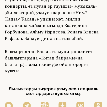
концерты, «Тыуған ер тауышы» музыкаль-
әҙәби лекторий, уҡыусылар өсөн «Нимә?
Ҡайҙа? Ҡасан?» уйыны көтә. Милли
китапхана майҙансығында Екатерина
Горбунова, Алһыу Иҙрисова, Рената Вәлиева,
Рафаэль Баһауетдинов сығыш яһай.
Башҡортостан Башлығы муниципалитет
башлыҡтарына «Китап байрамы»на
балаларҙы алып килеүҙе ойошторорға
ҡушты.
Яңылыҡтарҙы тиҙерәк уҡыу өсөн социаль
селтәрҙәргә ҡушылығыҙ: