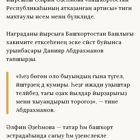
Республикаһының атҡаҙанған артисы» тигән
маҡтаулы исем менән бүләкләнде.
Награданы йырсыға Башҡортостан Башлығы
хакимиәте етәксеһенең эске сәйәсәт буйынса
урынбаҫары Данияр Абдрахманов
тапшырҙы.
«Һеҙ бөгөн оло быуындың ғына түгел,
йәштәрҙең дә кумиры. Һеҙгә ижади уңыштар
теләйбеҙ, тағы оҙаҡ йылдар йырҙарығыҙ
менән ҡыуандырып тороғоҙ», — тине
Абдрахманов.
Әлфинә Әҙеһәмова — татар һәм башҡорт
эстрадаһында сағыу һәм үҙенсәлекле