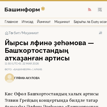
Главное
Иҡтисад
Йәмғиәт
Мәҙәниәт
Барыһы ла Еңеү өсө
Төп бит
/
Мәҙәниәт
Йырсы Әлфинә Әҙеһәмова —
Башҡортостандың
атҡаҙанған артисы
11:55 (UTC+5), 22 МАЯ 2026
ФОТО:
«БАШИНФОРМ» | АРХИВ
ГӨЛФИӘ АКУЛОВА
Кисә Өфөлә Башҡортостандың халыҡ артисы
Элвин Грейҙың концертында билдәле татар
йырсыһы Әлфинә Әҙеһәмова «Башҡортостан