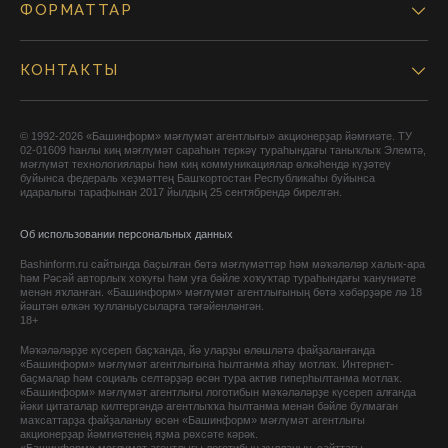
ФОРМАТТАР
КОНТАКТЫ
© 1992-2026 «Башинформ» мәғлүмәт агентлығы» акционерҙар йәмғиәте. ТУ
02-01609 һанлы киң мәғлүмәт сараһын теркәү тураһындағы таныҡлыҡ Элемтә,
мәғлүмәт технологиялары һәм киң коммуникациялар өлкәһендә күҙәтеү
буйынса федераль хеҙмәттең Башҡортостан Республикаһы буйынса
идаралығы тарафынан 2017 йылдың 25 сентябрендә бирелгән.
Об использовании персональных данных
Bashinform.ru сайтында баҫылған бөтә мәғлүмәттәр һәм мәҡәләләр халыҡ-ара
һәм Рәсәй авторлыҡ хоҡуғы һәм уға бәйле хоҡуҡтар тураһындағы ҡануниәте
менән яҡланған. «Башинформ» мәғлүмәт агентлығының бөтә хәбәрҙәре лә 18
йәштән өлкән ҡулланыусыларға тәғәйенләнгән.
18+
Мәҡәләләрҙе күсереп баҫҡанда, йә уларҙы өлөшләтә файҙаланғанда
«Башинформ» мәғлүмәт агентлығына һылтанма яһау мотлаҡ. Интернет-
баҫмалар һәм социаль селтәрҙәр өсөн тура актив гиперһылтанма мотлаҡ.
«Башинформ» мәғлүмәт агентлығы логотибын мәҡәләләрҙе күсереп алғанда
йәки цитаталар килтергәндә агентлыҡҡа һылтанма менән бәйле булмаған
маҡсаттарҙа файҙаланыу өсөн «Башинформ» мәғлүмәт агентлығы
акционерҙар йәмғиәтенең яҙма рөхсәте кәрәк.