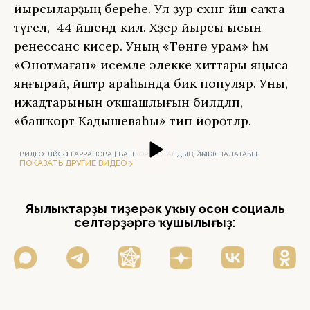
йырсыларҙың береһе. Ул ҙур сәхнәгә йәш саҡта
түгел, ә 44 йәшендә килә. Хәҙер йырсы ысын
ренессанс кисерә. Уның «Төнгө урам» һәм
«Онотмаған» исемле элекке хиттары яңыса
яңғырай, йәштәр араһында бик популяр. Уны,
ижадтарының оҡшашлығын билдәләп,
«башҡорт Кадышеваһы» тип йөрөтәләр.
ВИДЕО:
ЛӘЙСӘН ҒАРРАПОВА | БАШҠОРТОСТАНДЫҢ ЙӘМӘҒӘТ ПАЛАТАҺЫ
ПОКАЗАТЬ ДРУГИЕ ВИДЕО
Яңылыҡтарҙы тиҙерәк уҡыу өсөн социаль
селтәрҙәргә ҡушылығыҙ: