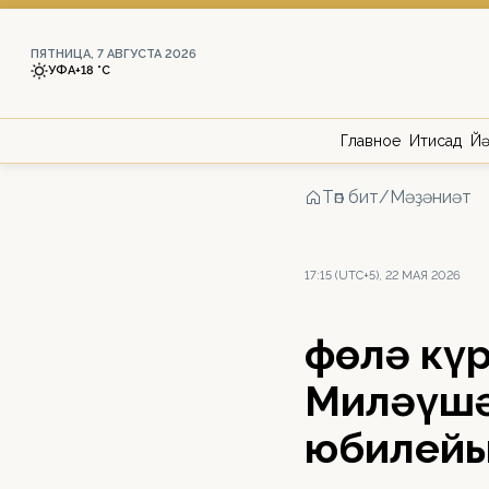
ПЯТНИЦА, 7 АВГУСТА 2026
УФА
+18 °С
Главное
Иҡтисад
Йә
Төп бит
/
Мәҙәниәт
17:15 (UTC+5), 22 МАЯ 2026
Өфөлә кү
Миләүшә
юбилейы