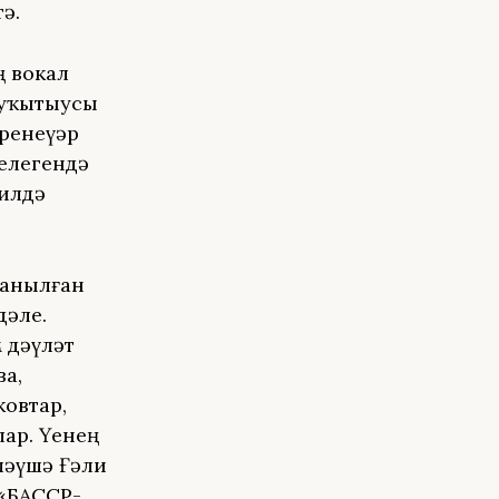
ә.
 вокал
 уҡытыусы
ренеүҙәр
селегендә
 илдә
танылған
дәле.
 дәүләт
а,
ҡовтар,
ар. Үҙенең
ләүшә Ғәли
 «БАССР-