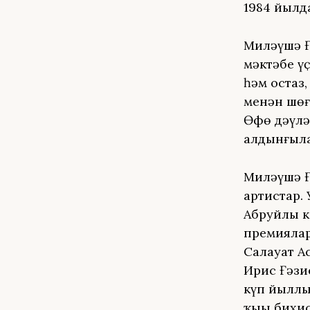
1984 йылд
Миләүшә Ғ
мәктәбе ү
һәм остаз
менән шөғ
Өфө дәүлә
алдынғыла
Миләүшә Ғ
артистар. 
Абруйлы к
премиялар
Салауат А
Иҙрис Ғәзи
күп йыллы
ҡыҙы бихи