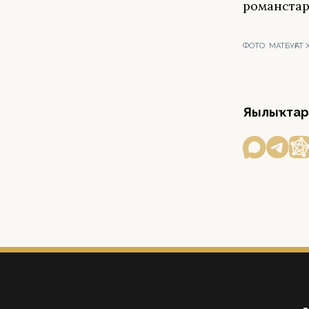
романстар
ФОТО:
МАТБУҒАТ
Яңылыҡтар