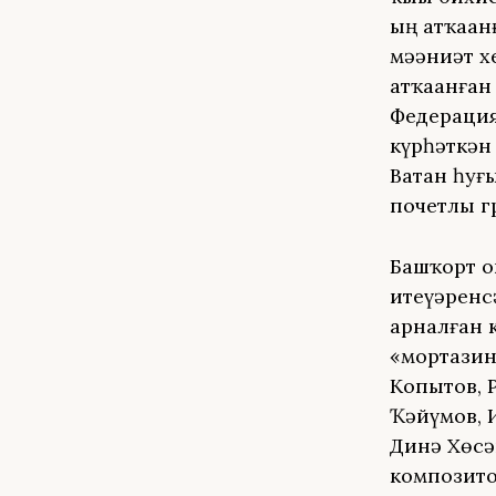
ҙың атҡаҙа
мәҙәниәт х
атҡаҙанға
Федерация
күрһәткән
Ватан һуғ
почетлы г
Башҡорт о
итеүҙәрен
арналған 
«мортазин
Копытов, 
Ҡәйүмов, И
Динә Хөсә
композито