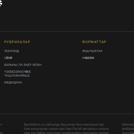
РУБРИКАЛАР
ФОРМАТТАР
ЛОНГРИД
ЯҢЫЛЫҠТАР
СӘЙӘСӘТ
МӘҠӘЛӘЛӘР
БАРЫҺЫ ЛА ЕҢЕҮ ӨСӨН
ҮҘЕБЕҘҘЕКЕЛӘРҘЕ
ТАШЛАМАЙБЫҘ
МЕДИЦИНА
ы»
Bashinform.ru сайтында баҫылған бөтә мәғлүмәттәр
Мәҡәләл
һәм мәҡәләләр халыҡ-ара һәм Рәсәй авторлыҡ хоҡуғы
файҙал
ыҡ
һәм уға бәйле хоҡуҡтар тураһындағы ҡануниәте менән
һылтан