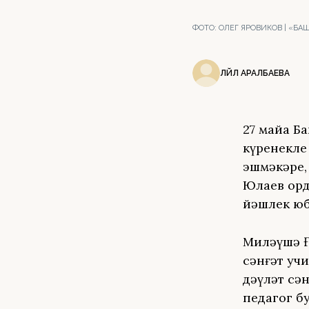
ФОТО:
ОЛЕГ ЯРОВИКОВ | «Б
ЛӘЙЛӘ АРАЛБАЕВА
27 майҙа 
күренекле 
эшмәкәре,
Юлаев орд
йәшлек юб
Миләүшә Ғ
сәнғәт уч
дәүләт сән
педагог б