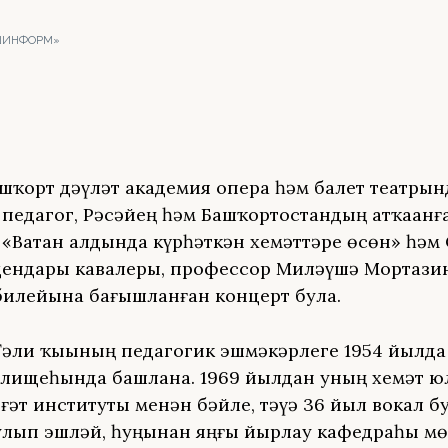
АШИНФОРМ»
Башҡорт дәүләт академия опера һәм балет театрын
педагог, Рәсәйҙең һәм Башҡортостандың атҡаҙанғ
 «Ватан алдында күрһәткән хеҙмәттәре өсөн» һәм
ендары кавалеры, профессор Миләүшә Мортази
илейына бағышланған концерт була.
әли ҡыҙының педагогик эшмәкәрлеге 1954 йылд
илищеһында башлана. 1969 йылдан уның хеҙмәт 
ғәт институты менән бәйле, тәүҙә 36 йыл вокал 
улып эшләй, һуңынан яңғыҙ йырлау кафедраһы мө