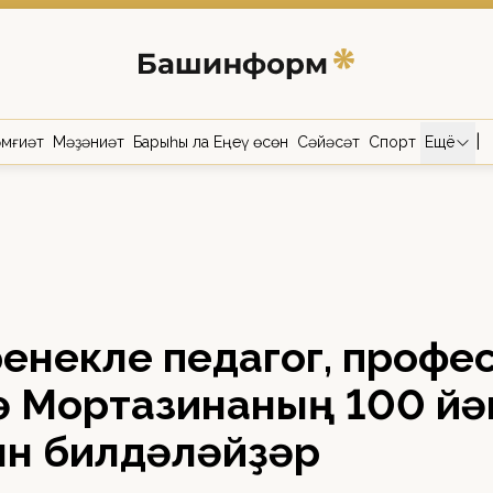
|
мғиәт
Мәҙәниәт
Барыһы ла Еңеү өсөн
Сәйәсәт
Спорт
Ещё
ренекле педагог, профе
 Мортазинаның 100 й
н билдәләйҙәр