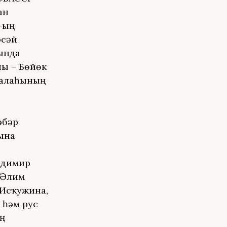
ан
-ҙың
әсәй
ында
ҙы – Бөйөк
ҡалаһының
әбәр
ына
ладимир
 Әлим
 Исҡужина,
 һәм рус
ың