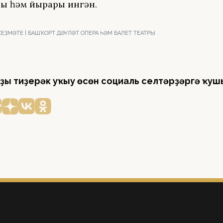
ы һәм йырҙары ингән.
 ХЕҘМӘТЕ | БАШҠОРТ ДӘҮЛӘТ ОПЕРА ҺӘМ БАЛЕТ ТЕАТРЫ
ҙы тиҙерәк уҡыу өсөн социаль селтәрҙәргә ҡуш