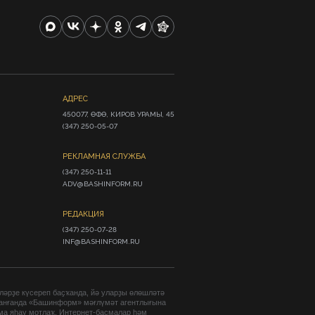
АДРЕС
450077, ӨФӨ, КИРОВ УРАМЫ, 45

(347) 250-05-07
РЕКЛАМНАЯ СЛУЖБА
(347) 250-11-11

ADV@BASHINFORM.RU
РЕДАКЦИЯ
(347) 250-07-28

INF@BASHINFORM.RU
әрҙе күсереп баҫҡанда, йә уларҙы өлөшләтә
анғанда «Башинформ» мәғлүмәт агентлығына
ма яһау мотлаҡ. Интернет-баҫмалар һәм