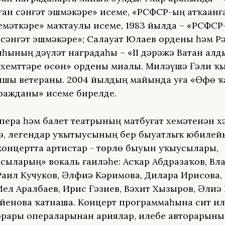
нған сәнғәт эшмәкәре» исеме, «РСФСР-ҙың атҡаҙанғ
еҙмәткәре» маҡтаулы исеме, 1983 йылда – «РСФСР
н сәнғәт эшмәкәре»; Салауат Юлаев ордены һәм Р
һының дәүләт наградаһы – «II дәрәжә Ватан алд
 хеҙмттәре өсөн» ордены миҙалы. Миләүшә Ғәли ҡы
ышы ветераны. 2004 йылдың майында уға «Өфө 
ражданы» исеме бирелде.
пера һәм балет театрының матбуғат хеҙмәтенән х
сә, легендар уҡытыусының бер быуатлыҡ юбилей
концертта артистар - төрлө быуын уҡыусылары,
сыларҙың» вокаль ғаиләһе: Асҡар Абдразаҡов, В
Раил Кучуков, Әлфиә Кәримова, Дилара Иҙрисова,
ҙел Аралбаев, Иҙрис Ғәзиев, Вәхит Хызыров, Әлиә
йенова ҡатнаша. Концерт программаһына сит ил
рҙары операларынан ариялар, илебеҙ авторҙарын