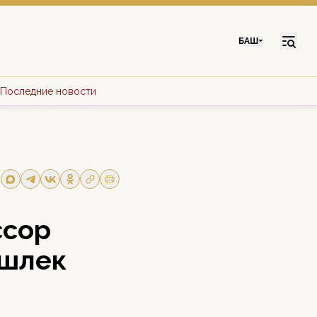
БАШ
Последние новости
ссор
әшлек