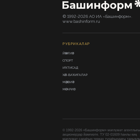
© 1992-2026 АО ИА «Башинформ».
www.bashinform.ru
РУБРИКАЛАР
ЙӘМҒИӘТ
СПОРТ
ИҠТИСАД
ХӘЛ-ВАҠИҒАЛАР
МӘҘӘНИӘТ
МӘҒАРИФ
© 1992-2026 «Башинформ» мәғлүмәт агентлығ
акционерҙар йәмғиәте. ТУ 02-01609 һанлы киң
мәғлүмәт сараһын теркәү тураһындағы таныҡл