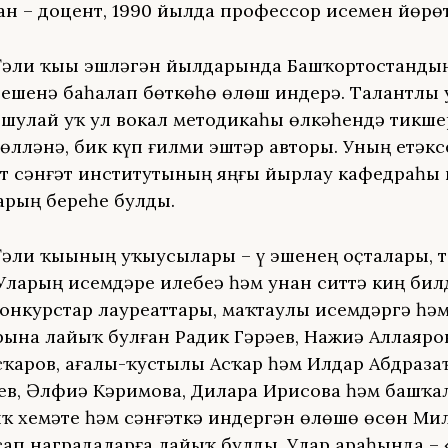
ан – доцент, 1990 йылда профессор исемен йөрөт
әли ҡыҙы эшләгән йылдарында Башҡортостандың
ҫешенә баһалап бөткөһөҙ өлөш индерә. Талантлы
, шулай уҡ ул вокал методикаһы өлкәһендә тикше
өлләнә, бик күп ғилми эштәр авторы. Уның етәк
т сәнғәт институтының яңғыҙ йырлау кафедраһы
рҙың береһе булды.
әли ҡыҙының уҡыусылары – үҙ эшенең оҫталары, 
Уларҙың исемдәре илебеҙҙә һәм унан ситтә киң бил
онкурстар лауреаттары, маҡтаулы исемдәргә һәм
ына лайыҡ булған Радик Гәрәев, Нажиә Аллаяров
сҡаров, ағалы-ҡустылы Асҡар һәм Илдар Абдраза
ев, Әлфиә Кәримова, Дилара Иҙрисова һәм башҡал
ҡ хеҙмәте һәм сәнғәткә индергән өлөшө өсөн Ми
сап наградаларға лайыҡ булды. Улар араһында –