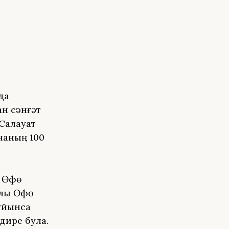
да
ан сәнғәт
 Салауат
наның 100
а Өфө
юлы Өфө
буйынса
дире була.