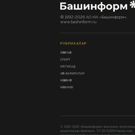
© 1992-2026 АО ИА «Башинформ».
www.bashinform.ru
РУБРИКАЛАР
ЙӘМҒИӘТ
СПОРТ
ИҠТИСАД
ХӘЛ-ВАҠИҒАЛАР
МӘҘӘНИӘТ
МӘҒАРИФ
© 1992-2026 «Башинформ» мәғлүмәт агентлығ
акционерҙар йәмғиәте. ТУ 02-01609 һанлы киң