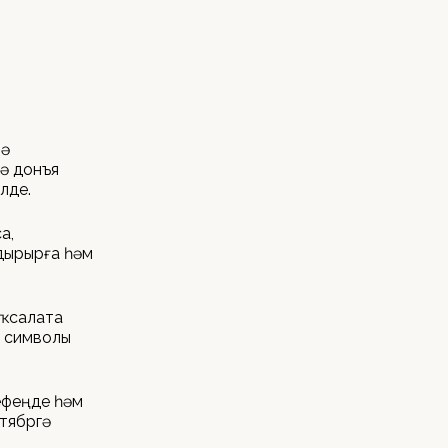
лә
ә донъя
лде.
а,
дырырға һәм
аҡсалата
ы символы
рефеңде һәм
ктябргә