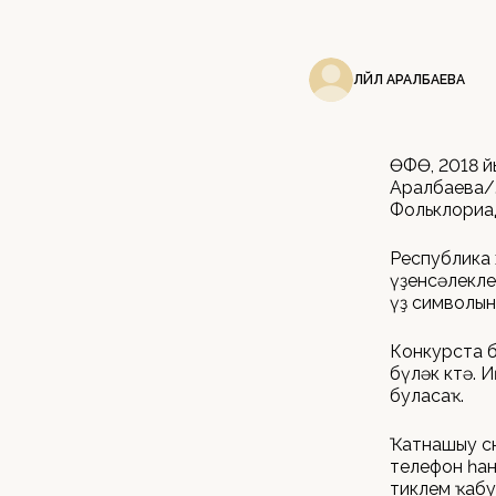
ЛӘЙЛӘ АРАЛБАЕВА
ӨФӨ, 2018 й
Аралбаева/.
Фольклориад
Республика 
үҙенсәлекле
үҙ символын
Конкурста б
бүләк көтә.
буласаҡ.
Ҡатнашыу өс
телефон һан
тиклем ҡабу