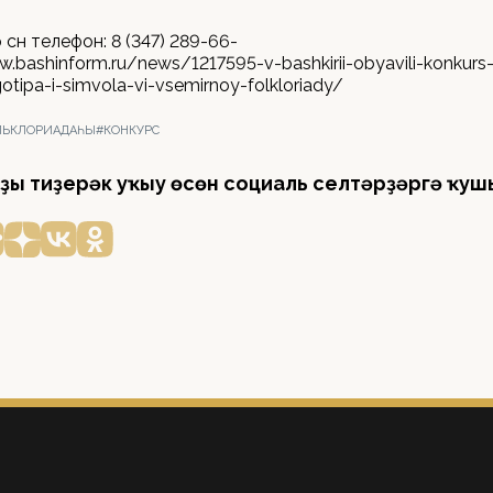
сөн телефон: 8 (347) 289-66-
w.bashinform.ru/news/1217595-v-bashkirii-obyavili-konkurs
otipa-i-simvola-vi-vsemirnoy-folkloriady/
ОЛЬКЛОРИАДАҺЫ
#КОНКУРС
ҙы тиҙерәк уҡыу өсөн социаль селтәрҙәргә ҡуш