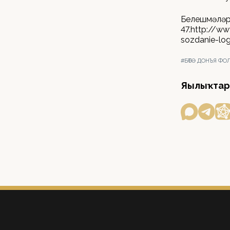
Белешмәләр ө
47.http://ww
sozdanie-log
#БӨТӘ ДОНЪЯ Ф
Яңылыҡтар