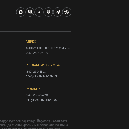
АДРЕС
450077, ӨФӨ, КИРОВ УРАМЫ, 45

(347) 250-05-07
РЕКЛАМНАЯ СЛУЖБА
(347) 250-11-11

ADV@BASHINFORM.RU
РЕДАКЦИЯ
(347) 250-07-28

INF@BASHINFORM.RU
әрҙе күсереп баҫҡанда, йә уларҙы өлөшләтә
анғанда «Башинформ» мәғлүмәт агентлығына