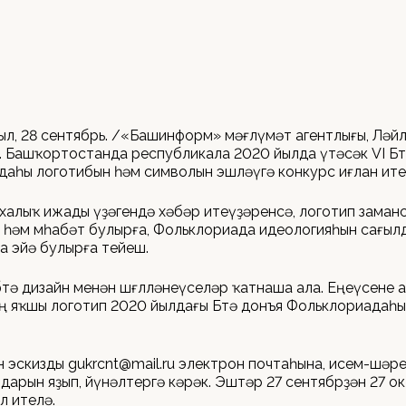
ыл, 28 сентябрь. /«Башинформ» мәғлүмәт агентлығы, Ләй
 Башҡортостанда республикала 2020 йылда үтәсәк VI Бөт
аһы логотибын һәм символын эшләүгә конкурс иғлан ите
халыҡ ижады үҙәгендә хәбәр итеүҙәренсә, логотип заманс
 һәм мөһабәт булырға, Фольклориада идеологияһын сағыл
а эйә булырға тейеш.
өтә дизайн менән шөғөлләнеүселәр ҡатнаша ала. Еңеүсене 
 Иң яҡшы логотип 2020 йылдағы Бөтә донъя Фольклориадаһ
өн эскизды gukrcnt@mail.ru электрон почтаһына, исем-шә
дарын яҙып, йүнәлтергә кәрәк. Эштәр 27 сентябрҙән 27 о
л ителә.