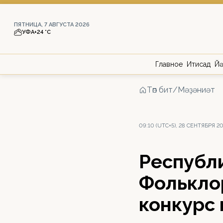
ПЯТНИЦА, 7 АВГУСТА 2026
УФА
+24 °С
Главное
Иҡтисад
Йә
Төп бит
/
Мәҙәниәт
09:10 (UTC+5), 28 СЕНТЯБРЯ 2
Республи
Фолькло
конкурс 