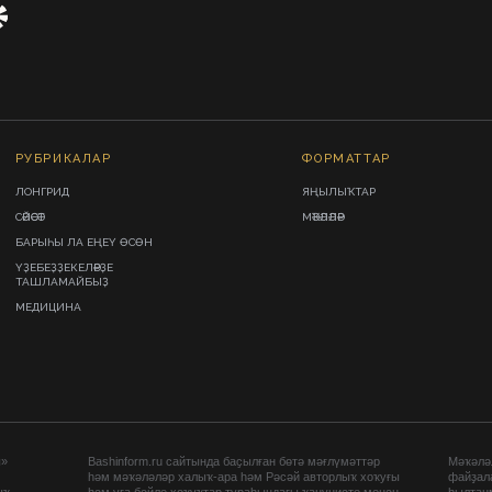
РУБРИКАЛАР
ФОРМАТТАР
ЛОНГРИД
ЯҢЫЛЫҠТАР
СӘЙӘСӘТ
МӘҠӘЛӘЛӘР
БАРЫҺЫ ЛА ЕҢЕҮ ӨСӨН
ҮҘЕБЕҘҘЕКЕЛӘРҘЕ
ТАШЛАМАЙБЫҘ
МЕДИЦИНА
ы»
Bashinform.ru сайтында баҫылған бөтә мәғлүмәттәр
Мәҡәләл
һәм мәҡәләләр халыҡ-ара һәм Рәсәй авторлыҡ хоҡуғы
файҙал