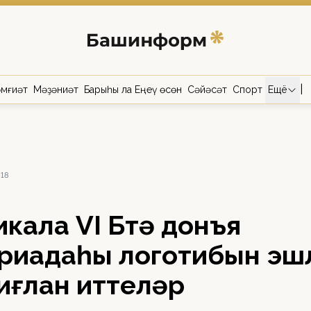
|
мғиәт
Мәҙәниәт
Барыһы ла Еңеү өсөн
Сәйәсәт
Спорт
Ещё
018
кала VI Бөтә донъя
риадаһы логотибын эш
иғлан иттеләр