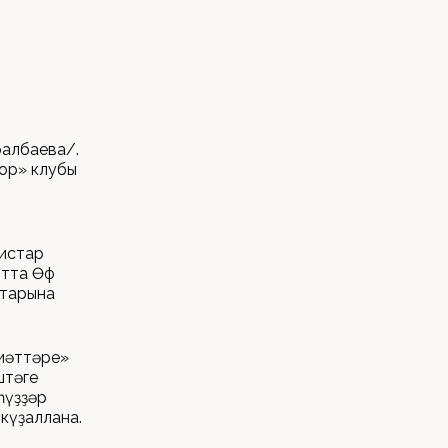
ралбаева/.
лор» клубы
тистар
тта Өфө
втарына
иәттәре»
штәге
һүҙҙәр
күҙаллана.