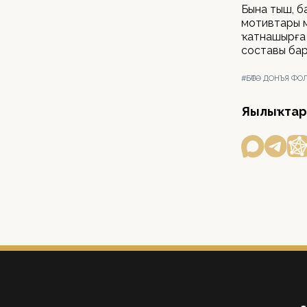
Бына тыш, б
мотивтары м
ҡатнашырға 
составы бар
#БӨТӘ ДОНЪЯ Ф
Яңылыҡтар