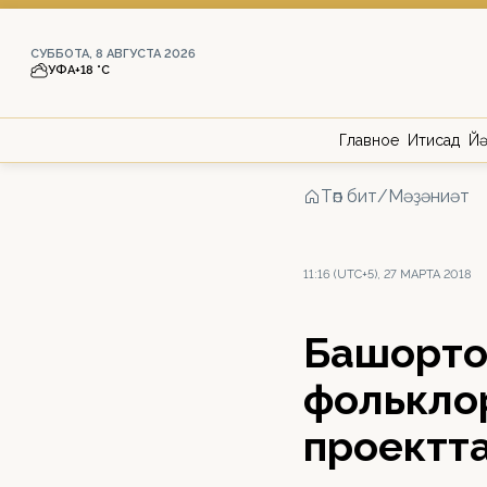
СУББОТА, 8 АВГУСТА 2026
УФА
+18 °С
Главное
Иҡтисад
Йә
Төп бит
/
Мәҙәниәт
11:16 (UTC+5), 27 МАРТА 2018
Башҡорто
фолькло
проектта