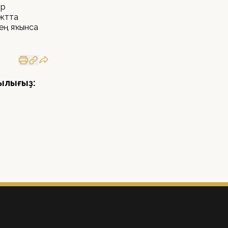
ор
ектта
ең яҡынса
ылығыҙ: