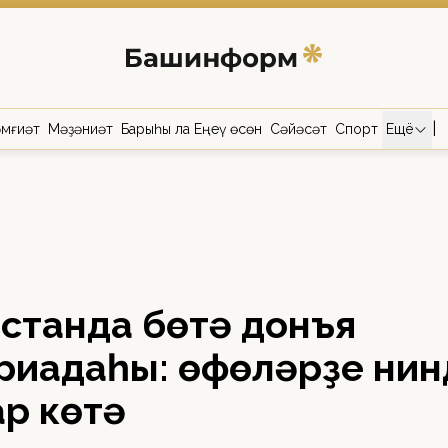
|
мғиәт
Мәҙәниәт
Барыһы ла Еңеү өсөн
Сәйәсәт
Спорт
Ещё
станда бөтә донъя
риадаһы: өфөләрҙе нин
р көтә