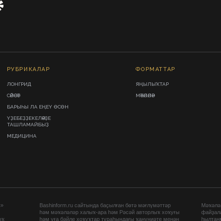
РУБРИКАЛАР
ФОРМАТТАР
ЛОНГРИД
ЯҢЫЛЫҠТАР
СӘЙӘСӘТ
МӘҠӘЛӘЛӘР
БАРЫҺЫ ЛА ЕҢЕҮ ӨСӨН
ҮҘЕБЕҘҘЕКЕЛӘРҘЕ
ТАШЛАМАЙБЫҘ
МЕДИЦИНА
ы»
Bashinform.ru сайтында баҫылған бөтә мәғлүмәттәр
Мәҡәләл
һәм мәҡәләләр халыҡ-ара һәм Рәсәй авторлыҡ хоҡуғы
файҙал
ыҡ
һәм уға бәйле хоҡуҡтар тураһындағы ҡануниәте менән
һылтан