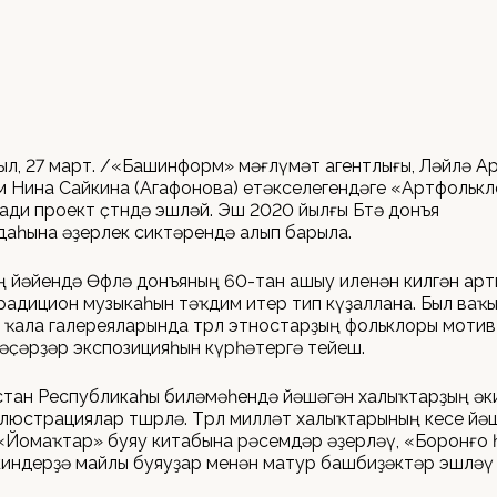
ыл, 27 март. /«Башинформ» мәғлүмәт агентлығы, Ләйлә А
м Нина Сайкина (Агафонова) етәкселегендәге «Артфольк
ади проект өҫтөндә эшләй. Эш 2020 йылғы Бөтә донъя
аһына әҙерлек сиктәрендә алып барыла.
 йәйендә Өфөлә донъяның 60-тан ашыу иленән килгән ар
радицион музыкаһын тәҡдим итер тип күҙаллана. Был ваҡы
ҡала галереяларында төрлө этностарҙың фольклоры моти
 әҫәрҙәр экспозицияһын күрһәтергә тейеш.
тан Республикаһы биләмәһендә йәшәгән халыҡтарҙың әк
люстрациялар төшөрөлә. Төрлө милләт халыҡтарының кесе йә
н «Йомаҡтар» буяу китабына рәсемдәр әҙерләү, «Боронғо 
киндерҙә майлы буяуҙар менән матур башбиҙәктәр эшләү 