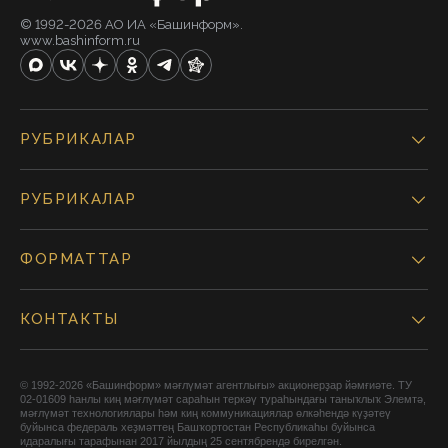
© 1992-2026 АО ИА «Башинформ».
www.bashinform.ru
РУБРИКАЛАР
РУБРИКАЛАР
ФОРМАТТАР
КОНТАКТЫ
© 1992-2026 «Башинформ» мәғлүмәт агентлығы» акционерҙар йәмғиәте. ТУ
02-01609 һанлы киң мәғлүмәт сараһын теркәү тураһындағы таныҡлыҡ Элемтә,
мәғлүмәт технологиялары һәм киң коммуникациялар өлкәһендә күҙәтеү
буйынса федераль хеҙмәттең Башҡортостан Республикаһы буйынса
идаралығы тарафынан 2017 йылдың 25 сентябрендә бирелгән.