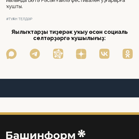
йылында Бөтә Рәсәй ғаилә фестивален уҙғарырға
ҡушты.
#ТУҒАН ТЕЛДӘР
Яңылыҡтарҙы тиҙерәк уҡыу өсөн социаль
селтәрҙәргә ҡушылығыҙ: