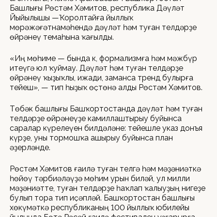
Башлығы Рөстәм Хәмитов, республика Дәүләт
Йыйылышы —Ҡоролтайға йыллыҡ
мөрәжәғәтнамәһендә дәүләт һәм туған телдәрҙе
өйрәнеү темаһына ҡағылды.
«Иң мөһиме — бында к, формализмға һәм мәжбүр
итеүгә юл ҡуймау. Дәүләт һәм туған телдәрҙе
өйрәнеү ҡыҙыҡлы, ижади, заманса тренд булырға
тейеш», — тип һыҙыҡ өҫтөнә алды Рөстәм Хәмитов.
Төбәк башлығы Башҡортостанда дәүләт һәм туған
телдәрҙе өйрәнеүҙе камиллаштырыу буйынса
саралар күрелеүен билдәләне: тейешле указ донъя
күрҙе, уны тормошҡа ашырыу буйынса план
әҙерләнде.
Рөстәм Хәмитов ғаилә туған телгә һәм мәҙәниәткә
һөйөү тәрбиәләүҙә мөһим урын биләй, ул милли
мәҙәниәтте, туған телдәрҙе һаҡлап ҡалыуҙың нигеҙе
булып тора тип иҫәпләй. Башҡортостан башлығы
хөкүмәткә республиканың 100 йыллыҡ юбилейы