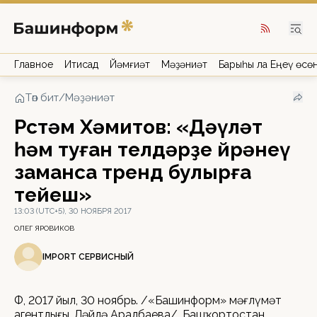
Главное
Иҡтисад
Йәмғиәт
Мәҙәниәт
Барыһы ла Еңеү өсө
Төп бит
/
Мәҙәниәт
Рөстәм Хәмитов: «Дәүләт
һәм туған телдәрҙе өйрәнеү
заманса тренд булырға
тейеш»
13:03 (UTC+5), 30 НОЯБРЯ 2017
ОЛЕГ ЯРОВИКОВ
IMPORT СЕРВИСНЫЙ
ӨФӨ, 2017 йыл, 30 ноябрь. /«Башинформ» мәғлүмәт
агентлығы, Ләйлә Аралбаева/. Башҡортостан