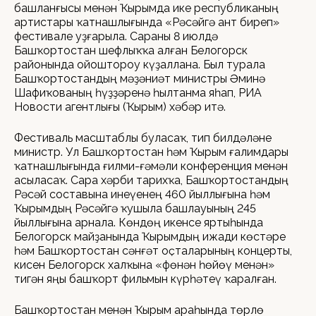
башланғысы менән Ҡырымда ике республиканың
артистары ҡатнашлығында «Рәсәйгә ант биреп»
фестивале уҙғарыла. Сараны 8 июлдә
Башҡортостан шефлыҡҡа алған Белогорск
районында ойоштороу күҙаллана. Был турала
Башҡортостандың мәҙәниәт министры Әминә
Шафиҡованың һүҙҙәренә һылтанма яһап, РИА
Новости агентлығы (Ҡырым) хәбәр итә.
Фестиваль масштаблы буласаҡ, тип билдәләне
министр. Ул Башҡортостан һәм Ҡырым ғалимдары
ҡатнашлығында ғилми-ғәмәли конференция менән
асыласаҡ. Сара хәрби тарихҡа, Башҡортостандың
Рәсәй составына инеүенең 460 йыллығына һәм
Ҡырымдың Рәсәйгә ҡушыла башлауының 245
йыллығына арнала. Көндөң икенсе яртыһында
Белогорск майҙанында Ҡырымдың ижади көстәре
һәм Башҡортостан сәнғәт оҫталарының концерты,
кисен Белогорск халҡына «Өфөнән һөйөү менән»
тигән яңы башҡорт фильмын күрһәтеү ҡаралған.
Башҡортостан менән Ҡырым араһында төрлө