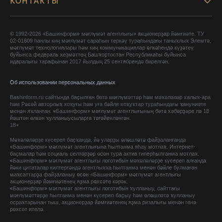
КОНТАКТЫ
© 1992-2026 «Башинформ» мәғлүмәт агентлығы» акционерҙар йәмғиәте. ТУ
02-01609 һанлы киң мәғлүмәт сараһын теркәү тураһындағы таныҡлыҡ Элемтә,
мәғлүмәт технологиялары һәм киң коммуникациялар өлкәһендә күҙәтеү
буйынса федераль хеҙмәттең Башҡортостан Республикаһы буйынса
идаралығы тарафынан 2017 йылдың 25 сентябрендә бирелгән.
Об использовании персональных данных
Bashinform.ru сайтында баҫылған бөтә мәғлүмәттәр һәм мәҡәләләр халыҡ-ара
һәм Рәсәй авторлыҡ хоҡуғы һәм уға бәйле хоҡуҡтар тураһындағы ҡануниәте
менән яҡланған. «Башинформ» мәғлүмәт агентлығының бөтә хәбәрҙәре лә 18
йәштән өлкән ҡулланыусыларға тәғәйенләнгән.
18+
Мәҡәләләрҙе күсереп баҫҡанда, йә уларҙы өлөшләтә файҙаланғанда
«Башинформ» мәғлүмәт агентлығына һылтанма яһау мотлаҡ. Интернет-
баҫмалар һәм социаль селтәрҙәр өсөн тура актив гиперһылтанма мотлаҡ.
«Башинформ» мәғлүмәт агентлығы логотибын мәҡәләләрҙе күсереп алғанда
йәки цитаталар килтергәндә агентлыҡҡа һылтанма менән бәйле булмаған
маҡсаттарҙа файҙаланыу өсөн «Башинформ» мәғлүмәт агентлығы
акционерҙар йәмғиәтенең яҙма рөхсәте кәрәк.
«Башинформ» мәғлүмәт агентлығы логотибын ҡулланыу, сайттағы
мәғлүмәттәрҙе һылтанма менән күсереп баҫыу һәм өлөшләтә ҡулланыу
осраҡтарынан тыш, акционерҙар йәмғиәтенең яҙма ризалығы менән генә
рөхсәт ителә.