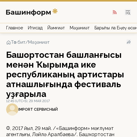
Главное
Иҡтисад
Йәмғиәт
Мәҙәниәт
Барыһы ла Еңеү өсө
Төп бит
/
Мәҙәниәт
Башҡортостан башланғысы
менән Ҡырымда ике
республиканың артистары
ҡатнашлығында фестиваль
уҙғарыла
12:45 (UTC+5), 29 МАЯ 2017
IMPORT СЕРВИСНЫЙ
ӨФӨ, 2017 йыл, 29 май. /«Башинформ» мәғлүмәт
агентлығы, Ләйлә Аралбаева/. Башҡортостан