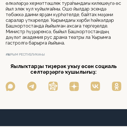
өлкәләрҙә хеҙмәттәшлек тураһындағы килешеүгә өс
йыл элек ҡул ҡуйылғайны. Ошо йылдар эсендә
төбәккә даими ярҙам күрһәтелде, байтаҡ мәҙәни
саралар үткәрелде. Ҡырымдағы хәрби һәйкәлдәр
Башҡортостанда йыйылған аҡсаға тергеҙелде.
Министр һүҙҙәренсә, быйыл Башҡортостандың
дәүләт академия рус драма театры ла Ҡырымға
гастролгә барырға йыйына.
#ҠЫРЫМ РЕСПУБЛИКАҺЫ
Яңылыҡтарҙы тиҙерәк уҡыу өсөн социаль
селтәрҙәргә ҡушылығыҙ: