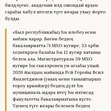
билдәләүенсә, академия илдә ошондай ярҙам
сараһы ҡабул ителгән тәүге юғары уҡыу йорто
булды.
«Был республикабыҙ һәм илебеҙ өсөн
мөһим ҡарар. Бөгөн беҙҙең
бакалавриатта 71 МХО яугире, 33 хәрби
хеҙмәткәрҙең балаһы һәм 12 яугир ҡатыны
белем ала. Магистратурала 59 МХО
яугире һәм ғаиләләренең ун ағзаһы уҡый.
2026 йылдың майында Рәсәй Геройы Вәсил
Ямалетдинов (уның менән таныштырып
тороу кәрәкмәйҙер) беҙҙең дәүләт һәм
муниципаль идара итеү һәм иҡтисад
факультеты бакалавриатына күсте.
Үҙенең тәүге юғары белемен беҙҙең