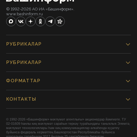
© 1992-2026 АО ИА «Башинформ».
www.bashinform.ru
РУБРИКАЛАР
РУБРИКАЛАР
ФОРМАТТАР
КОНТАКТЫ
© 1992-2026 «Башинформ» мәғлүмәт агентлығы» акционерҙар йәмғиәте. ТУ
02-01609 һанлы киң мәғлүмәт сараһын теркәү тураһындағы таныҡлыҡ Элемтә,
мәғлүмәт технологиялары һәм киң коммуникациялар өлкәһендә күҙәтеү
буйынса федераль хеҙмәттең Башҡортостан Республикаһы буйынса
идаралығы тарафынан 2017 йылдың 25 сентябрендә бирелгән.