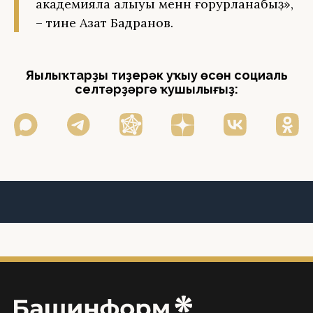
академияла алыуы менән ғорурланабыҙ»,
– тине Азат Бадранов.
Яңылыҡтарҙы тиҙерәк уҡыу өсөн социаль
селтәрҙәргә ҡушылығыҙ: