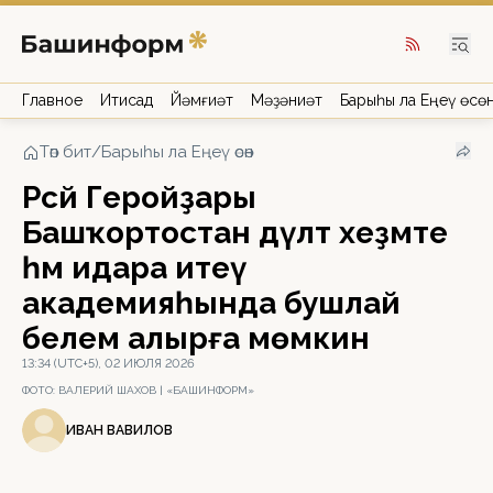
Главное
Иҡтисад
Йәмғиәт
Мәҙәниәт
Барыһы ла Еңеү өсө
Төп бит
/
Барыһы ла Еңеү өсөн
Рәсәй Геройҙары
Башҡортостан дәүләт хеҙмәте
һәм идара итеү
академияһында бушлай
белем алырға мөмкин
13:34 (UTC+5), 02 ИЮЛЯ 2026
ФОТО:
ВАЛЕРИЙ ШАХОВ | «БАШИНФОРМ»
ИВАН ВАВИЛОВ