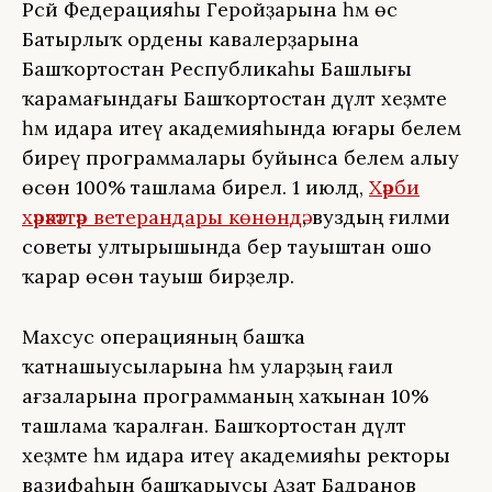
Рәсәй Федерацияһы Геройҙарына һәм өс
Батырлыҡ ордены кавалерҙарына
Башҡортостан Республикаһы Башлығы
ҡарамағындағы Башҡортостан дәүләт хеҙмәте
һәм идара итеү академияһында юғары белем
биреү программалары буйынса белем алыу
өсөн 100% ташлама бирелә. 1 июлдә,
Хәрби
хәрәкәттәр ветерандары көнөндә
, вуздың ғилми
советы ултырышында бер тауыштан ошо
ҡарар өсөн тауыш бирҙеләр.
Махсус операцияның башҡа
ҡатнашыусыларына һәм уларҙың ғаилә
ағзаларына программаның хаҡынан 10%
ташлама ҡаралған. Башҡортостан дәүләт
хеҙмәте һәм идара итеү академияһы ректоры
вазифаһын башҡарыусы Азат Бадранов