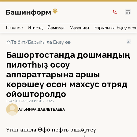
Главное
Иҡтисад
Йәмғиәт
Мәҙәниәт
Барыһы ла Еңеү өсө
Төп бит
/
Барыһы ла Еңеү өсөн
Башҡортостанда дошмандың
пилотһыҙ осоу
аппараттарына ҡаршы
көрәшеү өсөн махсус отряд
ойошторолдо
15:47 (UTC+5), 29 ИЮНЯ 2026
АЛЬМИРА ДАВЛЕТБАЕВА
Уҙған аҙнала Өфө нефть эшкәртеү