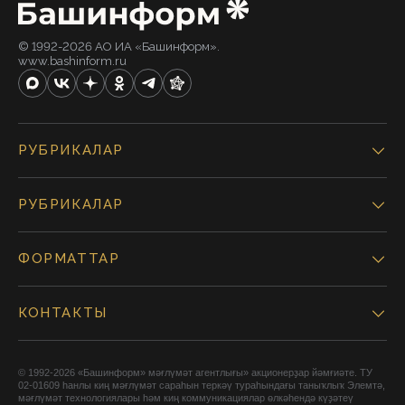
© 1992-2026 АО ИА «Башинформ».
www.bashinform.ru
РУБРИКАЛАР
РУБРИКАЛАР
ФОРМАТТАР
КОНТАКТЫ
© 1992-2026 «Башинформ» мәғлүмәт агентлығы» акционерҙар йәмғиәте. ТУ
02-01609 һанлы киң мәғлүмәт сараһын теркәү тураһындағы таныҡлыҡ Элемтә,
мәғлүмәт технологиялары һәм киң коммуникациялар өлкәһендә күҙәтеү