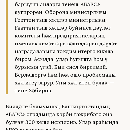
барыуын аңларға тейеш. «БАРС»
яугирҙәрен, Оборона министрлығы,
Ғәҙәттән тыш хәлдәр министрлығы,
Ғәҙәттән тыш хәлдәр буйынса дәүләт
комитеты һәм предприятиеларҙың
именлек хеҙмәттәре вәкилдәрен дәүләт
наградаларына тәҡдим итергә кңәшә
бирәм. Асылда, улар һуғышта һәм үҙ
бурысын үтәй. Был еңел бирелмәй.
Берләшергә һәм һәм ошо проблеманы
хәл итеү зарур. Уны хәл итеп була», —
тине Хәбиров.
Билдәле булыуынса, Башҡортостандың
«БАРС» отрядында хәрби тәжрибәгә эйә
булған 300 кеше иҫәпләнә. Улар араһында
МХО яугирҙәре лә бар.