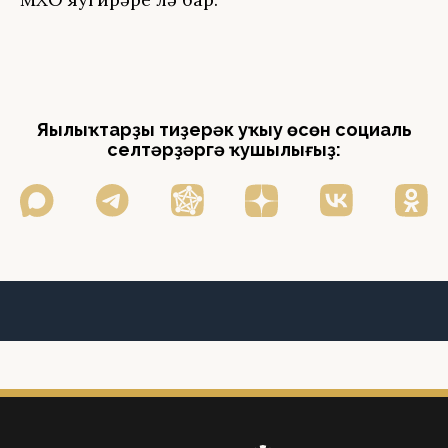
Яңылыҡтарҙы тиҙерәк уҡыу өсөн социаль
селтәрҙәргә ҡушылығыҙ: