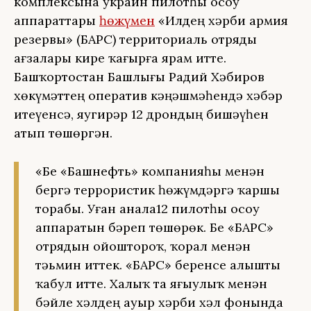
комплексына украин пилотһыҙ осоу
аппараттары
һөжүмен
«Илдең хәрби армия
резервы» (БАРС) территориаль отряды
ағзалары кире ҡағырға ярҙам итте.
Башҡортостан Башлығы Радий Хәбиров
хөкүмәттең оператив кәңәшмәһендә хәбәр
итеүенсә, яугирҙәр 12 дрондың бишәүһен
атып төшөргән.
«Беҙ «Башнефть» компанияһы менән
бергә террористик һөжүмдәргә ҡаршы
торабыҙ. Уҙған аҙнала12 пилотһыҙ осоу
аппаратын бәреп төшөрҙөк. Беҙ «БАРС»
отрядын ойошторҙоҡ, ҡорал менән
тәьмин иттек. «БАРС» беренсе алышты
ҡабул итте. Халыҡ та яғыулыҡ менән
бәйле хәлдең ауыр хәрби хәл фонында