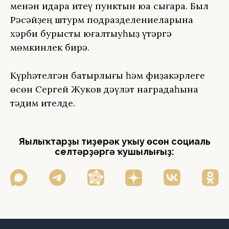
менән идара итеү пунктын юҡҡа сығара. Был
Рәсәйҙең штурм подразделениеларына
хәрби бурысты юғалтыуһыҙ үтәргә
мөмкинлек бирә.
Күрһәтелгән батырлығы һәм фиҙакәрлеге
өсөн Сергей Жуков дәүләт наградаһына
тәҡдим ителде.
Яңылыҡтарҙы тиҙерәк уҡыу өсөн социаль
селтәрҙәргә ҡушылығыҙ: