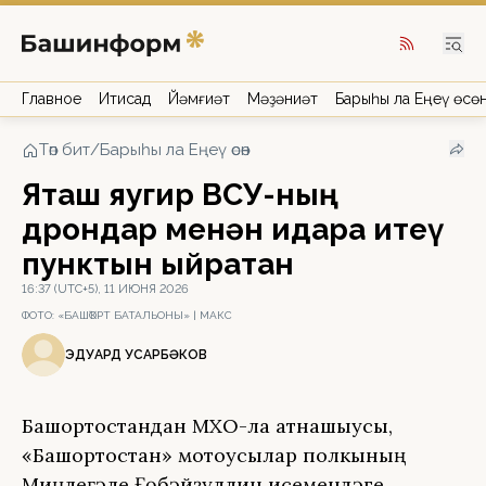
Главное
Иҡтисад
Йәмғиәт
Мәҙәниәт
Барыһы ла Еңеү өсө
Төп бит
/
Барыһы ла Еңеү өсөн
Яҡташ яугир ВСУ-ның
дрондар менән идара итеү
пунктын ҡыйратҡан
16:37 (UTC+5), 11 ИЮНЯ 2026
ФОТО:
«БАШҠОРТ БАТАЛЬОНЫ» | МАКС
ЭДУАРД ҠУСҠАРБӘКОВ
Башҡортостандан МХО-ла ҡатнашыусы,
«Башҡортостан» мотоуҡсылар полкының
Миңлеғәле Ғөбәйҙуллин исемендәге