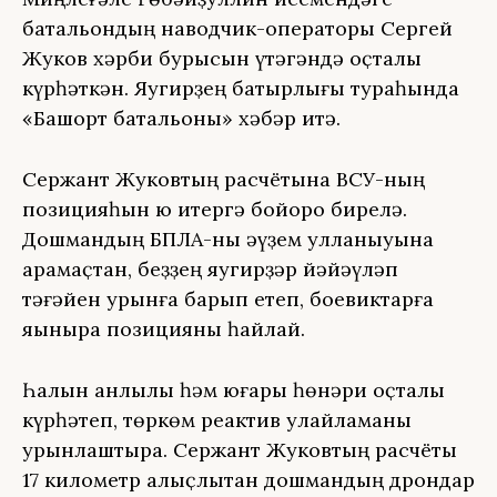
батальондың наводчик-операторы Сергей
Жуков хәрби бурысын үтәгәндә оҫталыҡ
күрһәткән. Яугирҙең батырлығы тураһында
«Башҡорт батальоны» хәбәр итә.
Сержант Жуковтың расчётына ВСУ-ның
позицияһын юҡ итергә бойороҡ бирелә.
Дошмандың БПЛА-ны әүҙем ҡулланыуына
ҡарамаҫтан, беҙҙең яугирҙәр йәйәүләп
тәғәйен урынға барып етеп, боевиктарға
яҡыныраҡ позицияны һайлай.
Һалҡын ҡанлылыҡ һәм юғары һөнәри оҫталыҡ
күрһәтеп, төркөм реактив ҡулайламаны
урынлаштыра. Сержант Жуковтың расчёты
17 километр алыҫлыҡтан дошмандың дрондар