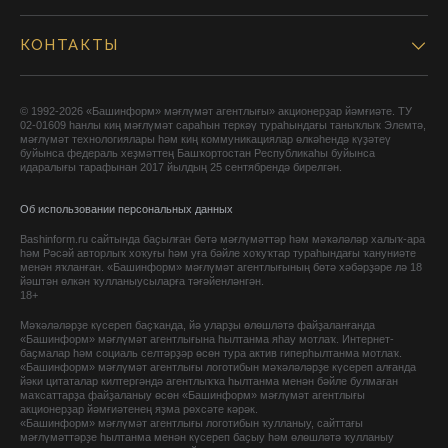
КОНТАКТЫ
© 1992-2026 «Башинформ» мәғлүмәт агентлығы» акционерҙар йәмғиәте. ТУ
02-01609 һанлы киң мәғлүмәт сараһын теркәү тураһындағы таныҡлыҡ Элемтә,
мәғлүмәт технологиялары һәм киң коммуникациялар өлкәһендә күҙәтеү
буйынса федераль хеҙмәттең Башҡортостан Республикаһы буйынса
идаралығы тарафынан 2017 йылдың 25 сентябрендә бирелгән.
Об использовании персональных данных
Bashinform.ru сайтында баҫылған бөтә мәғлүмәттәр һәм мәҡәләләр халыҡ-ара
һәм Рәсәй авторлыҡ хоҡуғы һәм уға бәйле хоҡуҡтар тураһындағы ҡануниәте
менән яҡланған. «Башинформ» мәғлүмәт агентлығының бөтә хәбәрҙәре лә 18
йәштән өлкән ҡулланыусыларға тәғәйенләнгән.
18+
Мәҡәләләрҙе күсереп баҫҡанда, йә уларҙы өлөшләтә файҙаланғанда
«Башинформ» мәғлүмәт агентлығына һылтанма яһау мотлаҡ. Интернет-
баҫмалар һәм социаль селтәрҙәр өсөн тура актив гиперһылтанма мотлаҡ.
«Башинформ» мәғлүмәт агентлығы логотибын мәҡәләләрҙе күсереп алғанда
йәки цитаталар килтергәндә агентлыҡҡа һылтанма менән бәйле булмаған
маҡсаттарҙа файҙаланыу өсөн «Башинформ» мәғлүмәт агентлығы
акционерҙар йәмғиәтенең яҙма рөхсәте кәрәк.
«Башинформ» мәғлүмәт агентлығы логотибын ҡулланыу, сайттағы
мәғлүмәттәрҙе һылтанма менән күсереп баҫыу һәм өлөшләтә ҡулланыу