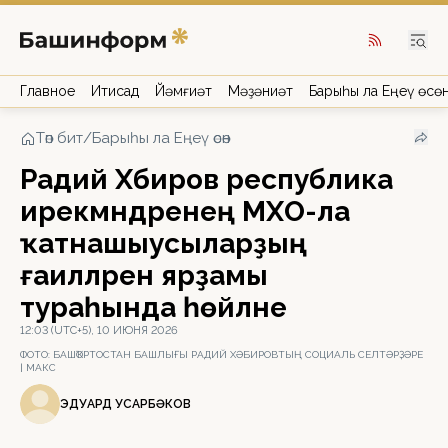
Главное
Иҡтисад
Йәмғиәт
Мәҙәниәт
Барыһы ла Еңеү өсө
Төп бит
/
Барыһы ла Еңеү өсөн
Радий Хәбиров республика
ирекмәндәренең МХО-ла
ҡатнашыусыларҙың
ғаиләләренә ярҙамы
тураһында һөйләне
12:03 (UTC+5), 10 ИЮНЯ 2026
ФОТО:
БАШҠОРТОСТАН БАШЛЫҒЫ РАДИЙ ХӘБИРОВТЫҢ СОЦИАЛЬ СЕЛТӘРҘӘРЕ
| МАКС
ЭДУАРД ҠУСҠАРБӘКОВ