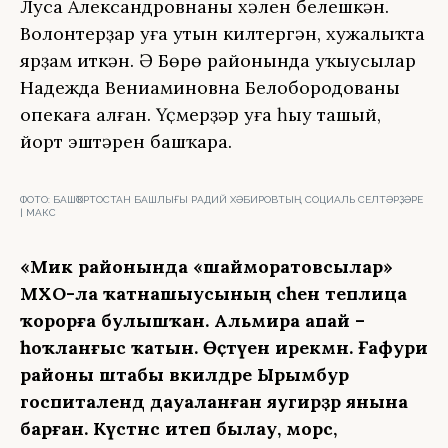
Луса Александровнаның хәлен белешкән.
Волонтерҙар уға утын килтергән, хужалыҡта
ярҙам иткән. Ә Бөрө районында уҡыусылар
Надежда Вениаминовна Белобородованы
опекаға алған. Үҫмерҙәр уға һыу ташый,
йорт эштәрен башҡара.
ФОТО:
БАШҠОРТОСТАН БАШЛЫҒЫ РАДИЙ ХӘБИРОВТЫҢ СОЦИАЛЬ СЕЛТӘРҘӘРЕ
| МАКС
«Миәкә районында «шайморатовсылар»
МХО-ла ҡатнашыусының әсәһенә теплица
ҡорорға булышҡан. Альмира апай –
һоҡланғыс ҡатын. Өҫтәүенә ирекмән. Ғафури
районы штабы вәкилдәре Ырымбур
госпиталендә дауаланған яугирҙәр янына
барған. Күстәнәс итеп былау, морс,