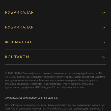
РУБРИКАЛАР
РУБРИКАЛАР
ФОРМАТТАР
КОНТАКТЫ
© 1992-2026 «Башинформ» мәғлүмәт агентлығы» акционерҙар йәмғиәте. ТУ
02-01609 һанлы киң мәғлүмәт сараһын теркәү тураһындағы таныҡлыҡ Элемтә,
мәғлүмәт технологиялары һәм киң коммуникациялар өлкәһендә күҙәтеү
буйынса федераль хеҙмәттең Башҡортостан Республикаһы буйынса
идаралығы тарафынан 2017 йылдың 25 сентябрендә бирелгән.
Об использовании персональных данных
Bashinform.ru сайтында баҫылған бөтә мәғлүмәттәр һәм мәҡәләләр халыҡ-ара
һәм Рәсәй авторлыҡ хоҡуғы һәм уға бәйле хоҡуҡтар тураһындағы ҡануниәте