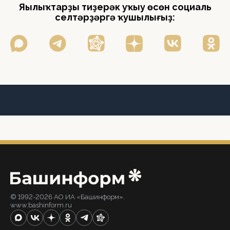
Яңылыҡтарҙы тиҙерәк уҡыу өсөн социаль
селтәрҙәргә ҡушылығыҙ:
© 1992-2026 АО ИА «Башинформ».
www.bashinform.ru