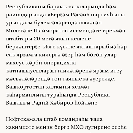
Республиканың барлыҡ ҡалаларында һәм
райондарында «Берҙәм Рәсәй» партияһының
урындағы бүлексәләрендә эшләгән
Миңлеғәле Шайморатов исемендәге ирекмән
штабтары 20 меңгә яҡын кешене
берләштерҙе. Изге күңелле яҡташтарыбыҙ һәр
саҡ ярҙамға килергә әҙер һәм бөгөн улар
махсус хәрби операцияла
ҡатнашыусыларҙың ғаиләләренә ярҙам итеү
мәсьәләләрендә төп таянысҡа әүерелде.
Башҡортостан халҡының хеҙмәт
ҡаһарманлығы тураһында Республика
Башлығы Радий Хәбиров һөйләне.
Нефтекамала штаб командаһы ҡала
хакимиәте менән бергә МХО яугиренең әсәһе