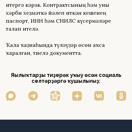
итергә кәрәк. Контрактсының һәм уны
хәрби хеҙмәткә йәлеп иткән кешенең
паспорт, ИНН һәм СНИЛС күсермәләре
талап ителә.
Ҡала ҡаҙнаһында түләүҙәр өсөн аҡса
ҡаралған, тиелә документта.
Яңылыҡтарҙы тиҙерәк уҡыу өсөн социаль
селтәрҙәргә ҡушылығыҙ: