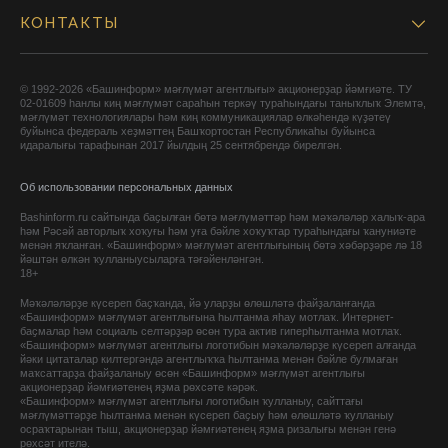
КОНТАКТЫ
© 1992-2026 «Башинформ» мәғлүмәт агентлығы» акционерҙар йәмғиәте. ТУ
02-01609 һанлы киң мәғлүмәт сараһын теркәү тураһындағы таныҡлыҡ Элемтә,
мәғлүмәт технологиялары һәм киң коммуникациялар өлкәһендә күҙәтеү
буйынса федераль хеҙмәттең Башҡортостан Республикаһы буйынса
идаралығы тарафынан 2017 йылдың 25 сентябрендә бирелгән.
Об использовании персональных данных
Bashinform.ru сайтында баҫылған бөтә мәғлүмәттәр һәм мәҡәләләр халыҡ-ара
һәм Рәсәй авторлыҡ хоҡуғы һәм уға бәйле хоҡуҡтар тураһындағы ҡануниәте
менән яҡланған. «Башинформ» мәғлүмәт агентлығының бөтә хәбәрҙәре лә 18
йәштән өлкән ҡулланыусыларға тәғәйенләнгән.
18+
Мәҡәләләрҙе күсереп баҫҡанда, йә уларҙы өлөшләтә файҙаланғанда
«Башинформ» мәғлүмәт агентлығына һылтанма яһау мотлаҡ. Интернет-
баҫмалар һәм социаль селтәрҙәр өсөн тура актив гиперһылтанма мотлаҡ.
«Башинформ» мәғлүмәт агентлығы логотибын мәҡәләләрҙе күсереп алғанда
йәки цитаталар килтергәндә агентлыҡҡа һылтанма менән бәйле булмаған
маҡсаттарҙа файҙаланыу өсөн «Башинформ» мәғлүмәт агентлығы
акционерҙар йәмғиәтенең яҙма рөхсәте кәрәк.
«Башинформ» мәғлүмәт агентлығы логотибын ҡулланыу, сайттағы
мәғлүмәттәрҙе һылтанма менән күсереп баҫыу һәм өлөшләтә ҡулланыу
осраҡтарынан тыш, акционерҙар йәмғиәтенең яҙма ризалығы менән генә
рөхсәт ителә.