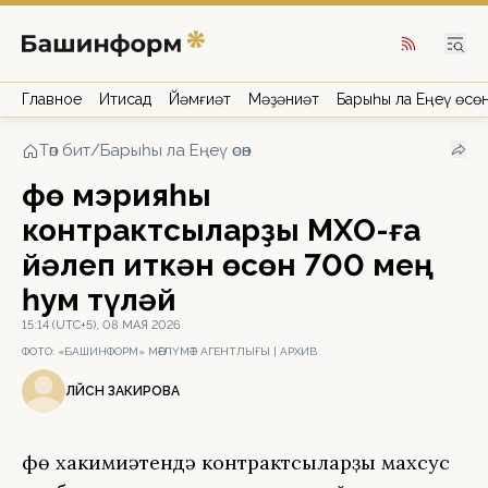
Главное
Иҡтисад
Йәмғиәт
Мәҙәниәт
Барыһы ла Еңеү өсө
Төп бит
/
Барыһы ла Еңеү өсөн
Өфө мэрияһы
контрактсыларҙы МХО-ға
йәлеп иткән өсөн 700 мең
һум түләй
15:14 (UTC+5), 08 МАЯ 2026
ФОТО:
«БАШИНФОРМ» МӘҒЛҮМӘТ АГЕНТЛЫҒЫ | АРХИВ
ЛӘЙСӘН ЗАКИРОВА
Өфө хакимиәтендә контрактсыларҙы махсус