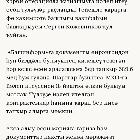
хәрби операцияла ҡатнашыуға йәлеп итеү
өсөн түләүҙәр раҫланды. Тейешле ҡарарға
Өфө хакимиәте башлығы вазифаһын
башҡарыусы Сергей Кожевников ҡул
ҡуйған.
«Башинформ»ға документты өйрәнгәндән
һуң билдәле булыуынса, килешеү төҙөгән
һәр кеше өсөн аралашсыға бер тапҡыр 689,6
мең һум түләнә. Шарттар буйынса, МХО-ға
йәлеп итеүсенең 18 йәштән өлкән булыуы
мотлаҡ. Түләүҙе йәлеп ителгән
контрактсылар һанына ҡарап бер нисә
тапҡыр алырға мөмкин.
Аҡса алыу өсөн мэрияға ғариза һәм
документтар пакеты менән мөрәжәғәт