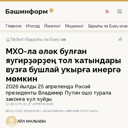
Главное
Иҡтисад
Йәмғиәт
Мәҙәниәт
Барыһы ла Еңеү өсө
Төп бит
/
Барыһы ла Еңеү өсөн
МХО-ла һәләк булған
яугирҙәрҙең тол ҡатындары
вузға бушлай уҡырға инергә
мөмкин
2026 йылдың 25 апрелендә Рәсәй
президенты Владимир Путин ошо турала
законға ҡул ҡуйҙы.
10:39 (UTC+5), 27 АПРЕЛЯ 2026
ФОТО:
ОЛЕГ ЯРОВИКОВ | «БАШИНФОРМ» МӘҒЛҮМӘТ АГЕНТЛЫҒЫ
ЛӘЙЛӘ АРАЛБАЕВА