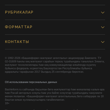
РУБРИКАЛАР
ФОРМАТТАР
КОНТАКТЫ
© 1992-2026 «Башинформ» мәғлүмәт агентлығы» акционерҙар йәмғиәте. ТУ
02-01609 һанлы киң мәғлүмәт сараһын теркәү тураһындағы таныҡлыҡ Элемтә,
мәғлүмәт технологиялары һәм киң коммуникациялар өлкәһендә күҙәтеү
буйынса федераль хеҙмәттең Башҡортостан Республикаһы буйынса
идаралығы тарафынан 2017 йылдың 25 сентябрендә бирелгән.
Об использовании персональных данных
Bashinform.ru сайтында баҫылған бөтә мәғлүмәттәр һәм мәҡәләләр халыҡ-ара
һәм Рәсәй авторлыҡ хоҡуғы һәм уға бәйле хоҡуҡтар тураһындағы ҡануниәте
менән яҡланған. «Башинформ» мәғлүмәт агентлығының бөтә хәбәрҙәре лә 18
йәштән өлкән ҡулланыусыларға тәғәйенләнгән.
18+