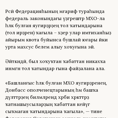
Рәсәй Федерацияһының мәғариф тураһында
федераль законындағы үҙгәрештәр МХО-ла
һәләк булған яугирҙәрҙең тол ҡатындарына
(тол ирҙәренә) ҡағыла – хәҙер улар имтиханһыҙ
айырым квота буйынса бушлай юғары йәки
урта махсус белем алыу хоҡуғына эйә.
Әйткәндәй, был хоҡуҡтан ҡабаттан никахҡа
инмәгән тол ҡатындар ғына файҙалана ала.
«Башланғыс һәләк булған МХО яугирҙәренең,
Донбасс ополченецтарының һәм башҡа
дәүләттәрҙең биләмәләрендә хәрби хәрәкәттәрҙә
ҡатнашыусыларҙың ҡабаттан кейәүгә
сыҡмаған ҡатындарына ҡағыла», — тине