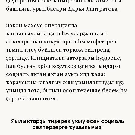
Федерация Советының социаль комитеты
башлығы урынбаҫары Дарья Лантратова.
Закон махсус операцияла
ҡатнашыусыларҙың һәм уларҙың ғаилә
ағзаларының хоҡуҡтарын һәм мәнфәғәттәрен
тәьмин итеү буйынса төркөм сиктәрендә
әҙерләнде. Инициатива авторҙары һүҙҙәренсә,
һәләк булған хәрби хеҙмәткәрҙәрҙең ҡатындары
социаль яҡтан яҡтан ауыр хәлдә ҡала:
ҡараусыны юғалтыу эшкә урынлашыуҙы күҙ
уңында тота, бының өсөн тейешле белем һәм
әҙерлек талап ителә.
Яңылыҡтарҙы тиҙерәк уҡыу өсөн социаль
селтәрҙәргә ҡушылығыҙ: