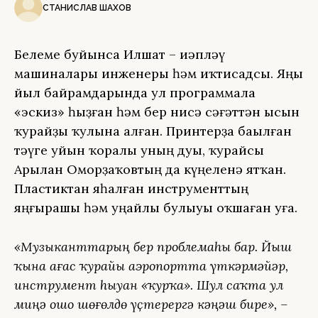
СТАНИСЛАВ ШАХОВ
Белеме буйынса Илшат – иҫәпләү
машиналары инженеры һәм иҡтисадсы. Яңы
йыл байрамдарында ул программала
«эскиз» һыҙған һәм бер нисә сәғәттән ысын
ҡурайҙы ҡулына алған. Принтерҙа баҫылған
тәүге уйын ҡоралы уның дуҫы, ҡурайсы
Арыҫлан Оморҙаҡовтың да күңеленә ятҡан.
Пластиктан яһалған инструменттың
яңғырашы һәм уңайлы булыуы оҡшаған уға.
«Музыканттарҙың бер проблемаһы бар. Йыш
ҡына ағас ҡурайҙы аэропортта үткәрмәйҙәр,
инструмент һыуҙан «ҡурҡа». Шул саҡта ул
миңә ошо шөғөлдө үҫтерергә кәңәш бирҙе», –