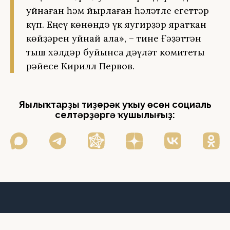
уйнаған һәм йырлаған һәләтле егеттәр
күп. Еңеү көнөндә үк яугирҙәр яратҡан
көйҙәрен уйнай ала», – тине Ғәҙәттән
тыш хәлдәр буйынса дәүләт комитеты
рәйесе Кирилл Первов.
Яңылыҡтарҙы тиҙерәк уҡыу өсөн социаль
селтәрҙәргә ҡушылығыҙ: