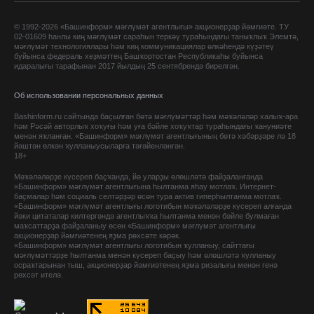
© 1992-2026 «Башинформ» мәғлүмәт агентлығы» акционерҙар йәмғиәте. ТУ
02-01609 һанлы киң мәғлүмәт сараһын теркәү тураһындағы таныҡлыҡ Элемтә,
мәғлүмәт технологиялары һәм киң коммуникациялар өлкәһендә күҙәтеү
буйынса федераль хеҙмәттең Башҡортостан Республикаһы буйынса
идаралығы тарафынан 2017 йылдың 25 сентябрендә бирелгән.
Об использовании персональных данных
Bashinform.ru сайтында баҫылған бөтә мәғлүмәттәр һәм мәҡәләләр халыҡ-ара
һәм Рәсәй авторлыҡ хоҡуғы һәм уға бәйле хоҡуҡтар тураһындағы ҡануниәте
менән яҡланған. «Башинформ» мәғлүмәт агентлығының бөтә хәбәрҙәре лә 18
йәштән өлкән ҡулланыусыларға тәғәйенләнгән.
18+
Мәҡәләләрҙе күсереп баҫҡанда, йә уларҙы өлөшләтә файҙаланғанда
«Башинформ» мәғлүмәт агентлығына һылтанма яһау мотлаҡ. Интернет-
баҫмалар һәм социаль селтәрҙәр өсөн тура актив гиперһылтанма мотлаҡ.
«Башинформ» мәғлүмәт агентлығы логотибын мәҡәләләрҙе күсереп алғанда
йәки цитаталар килтергәндә агентлыҡҡа һылтанма менән бәйле булмаған
маҡсаттарҙа файҙаланыу өсөн «Башинформ» мәғлүмәт агентлығы
акционерҙар йәмғиәтенең яҙма рөхсәте кәрәк.
«Башинформ» мәғлүмәт агентлығы логотибын ҡулланыу, сайттағы
мәғлүмәттәрҙе һылтанма менән күсереп баҫыу һәм өлөшләтә ҡулланыу
осраҡтарынан тыш, акционерҙар йәмғиәтенең яҙма ризалығы менән генә
рөхсәт ителә.