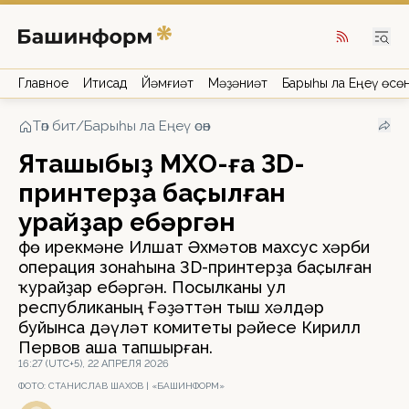
Главное
Иҡтисад
Йәмғиәт
Мәҙәниәт
Барыһы ла Еңеү өсө
Төп бит
/
Барыһы ла Еңеү өсөн
Яҡташыбыҙ МХО-ға 3D-
принтерҙа баҫылған
ҡурайҙар ебәргән
Өфө ирекмәне Илшат Әхмәтов махсус хәрби
операция зонаһына 3D-принтерҙа баҫылған
ҡурайҙар ебәргән. Посылканы ул
республиканың Ғәҙәттән тыш хәлдәр
буйынса дәүләт комитеты рәйесе Кирилл
Первов аша тапшырған.
16:27 (UTC+5), 22 АПРЕЛЯ 2026
ФОТО:
СТАНИСЛАВ ШАХОВ | «БАШИНФОРМ»