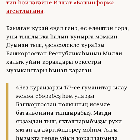
тип һөйләгәйне Илшат «Башинформ»
агентлығына
.
Баҫылған ҡурай еңел генә, өс өлөштән тора,
уны тышлыҡҡа һалып ҡуйырға мөмкин.
Дуҫынан тыш, үҙенсәлекле ҡурайҙы
Башҡортостан Республикаһының Милли
халыҡ уйын ҡоралдары оркестры
музыканттары һынап ҡараған.
«Беҙ ҡурайҙарҙы 177-се гуманитар ылау
менән ебәрәбеҙ һәм уларҙы
Башҡортостан полкының исемле
батальонына тапшырабыҙ. Матди
ярҙамдан тыш, яҡташтарыбыҙҙы рухи
яҡтан да дәртләндереү мөһим. Алғы
һыҙыҡта төрлө уйын ҡоралдарында